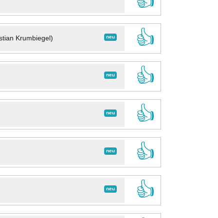
👍
👍
neu
stian Krumbiegel)
👍
neu
👍
neu
👍
neu
👍
neu