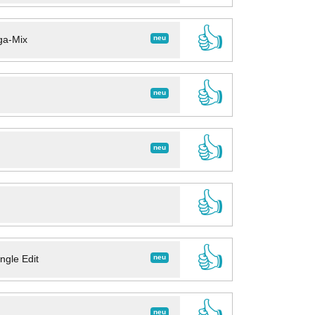
👍
neu
ga-Mix
👍
neu
👍
neu
👍
👍
neu
ngle Edit
👍
neu