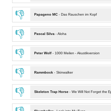
👎
Papageno MC
-
Das Rauschen im Kopf
👎
Pascal Silva
-
Aloha
👎
Peter Wolf
-
1000 Meilen - Akustikversion
👎
Rammbock
-
Skinwalker
👎
Skeleton Trap Horse
-
We Will Not Forget the Ep