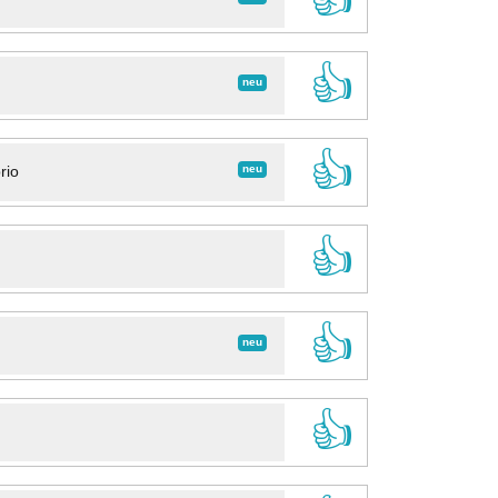
👍
neu
👍
neu
rio
👍
👍
neu
👍