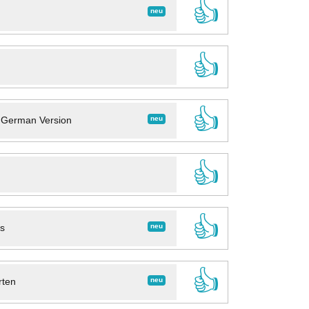
👍
neu
👍
👍
neu
- German Version
👍
👍
neu
ns
👍
neu
rten