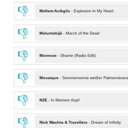
👎
Meltem Acikgöz
-
Explosion In My Heart
👎
Meluntekijä
-
March of the Dead
👎
Monrose
-
Shame (Radio Edit)
👎
Mosaique
-
Sommersonne weißer Palmenstran
👎
N2E
-
In Meinem Kopf
👎
Nick Wachta & Travellers
-
Dream of Infinity