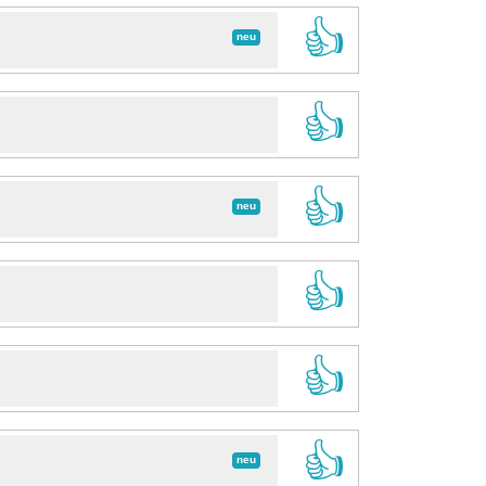
👍
neu
👍
👍
neu
👍
👍
👍
neu