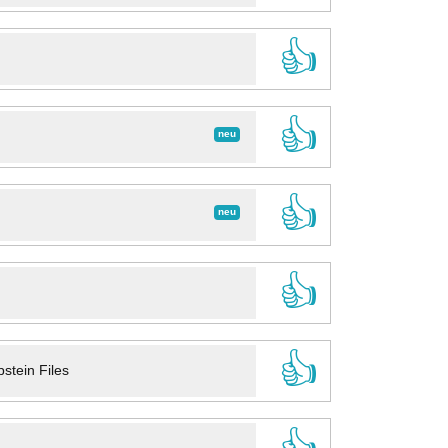
👍
👍
neu
👍
neu
👍
👍
stein Files