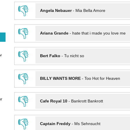
👎
Angela Nebauer
-
Mia Bella Amore
👎
Ariana Grande
-
hate that i made you love me
👎
v
Bert Falko
-
Tu nicht so
👎
BILLY WANTS MORE
-
Too Hot for Heaven
👎
hr
Cafe Royal 10
-
Bankrott Bankrott
👎
Captain Freddy
-
Ms Sehnsucht