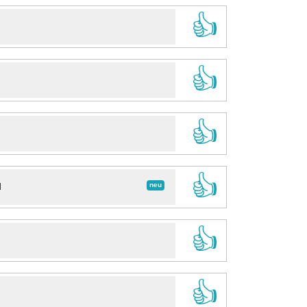
👍
👍
👍
👍
neu
d
👍
👍