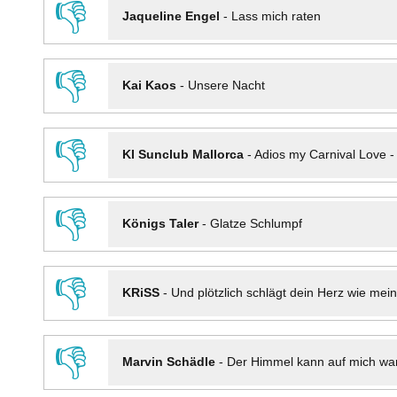
👎
Jaqueline Engel
-
Lass mich raten
👎
Kai Kaos
-
Unsere Nacht
👎
KI Sunclub Mallorca
-
Adios my Carnival Love 
👎
Königs Taler
-
Glatze Schlumpf
👎
KRiSS
-
Und plötzlich schlägt dein Herz wie mei
👎
Marvin Schädle
-
Der Himmel kann auf mich wa