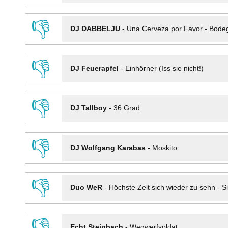
👎
DJ DABBELJU
-
Una Cerveza por Favor - Bode
👎
DJ Feuerapfel
-
Einhörner (Iss sie nicht!)
👎
DJ Tallboy
-
36 Grad
👎
DJ Wolfgang Karabas
-
Moskito
👎
Duo WeR
-
Höchste Zeit sich wieder zu sehn - Si
👎
Echt Steinbach
-
Wegwerfsoldat