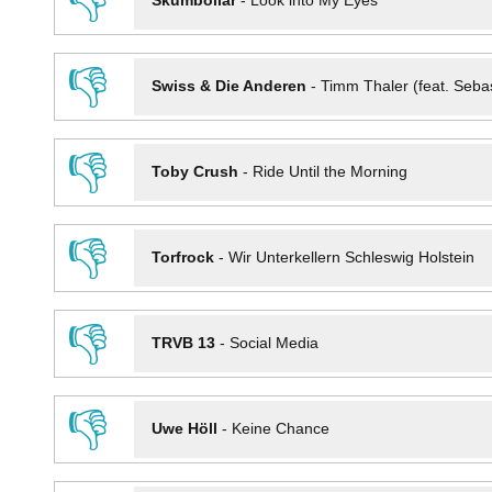
👎
Skumbollar
-
Look into My Eyes
👎
Swiss & Die Anderen
-
Timm Thaler (feat. Seba
👎
Toby Crush
-
Ride Until the Morning
👎
Torfrock
-
Wir Unterkellern Schleswig Holstein
👎
TRVB 13
-
Social Media
👎
Uwe Höll
-
Keine Chance