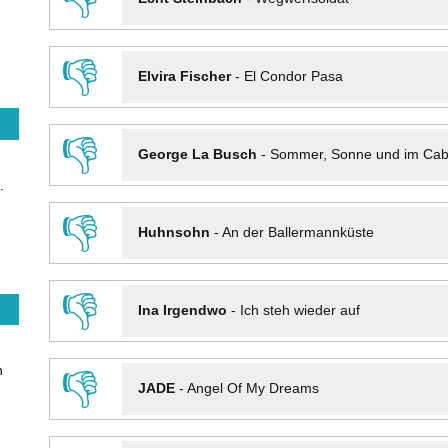
👎
Elvira Fischer
-
El Condor Pasa
👎
George La Busch
-
Sommer, Sonne und im Cab
.
👎
Huhnsohn
-
An der Ballermannküste
👎
Ina Irgendwo
-
Ich steh wieder auf
n
👎
JADE
-
Angel Of My Dreams