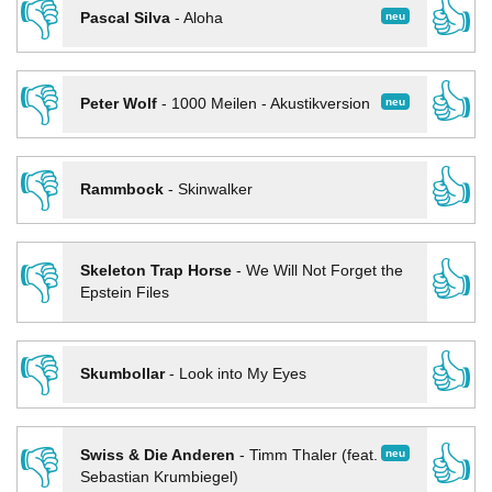
👎
👍
neu
Pascal Silva
-
Aloha
👎
👍
neu
Peter Wolf
-
1000 Meilen - Akustikversion
👎
👍
Rammbock
-
Skinwalker
👎
👍
Skeleton Trap Horse
-
We Will Not Forget the
Epstein Files
👎
👍
Skumbollar
-
Look into My Eyes
👎
👍
neu
Swiss & Die Anderen
-
Timm Thaler (feat.
Sebastian Krumbiegel)