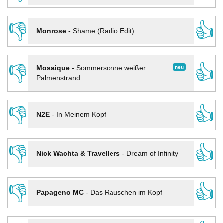
👎
👍
Monrose
-
Shame (Radio Edit)
👎
👍
neu
Mosaique
-
Sommersonne weißer
Palmenstrand
👎
👍
N2E
-
In Meinem Kopf
👎
👍
Nick Wachta & Travellers
-
Dream of Infinity
👎
👍
Papageno MC
-
Das Rauschen im Kopf