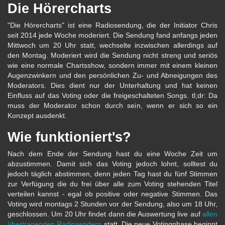
Die Hörercharts
"Die Hörercharts" ist eine Radiosendung, die der Initiator Chris
seit 2014 jede Woche moderiert. Die Sendung fand anfangs jeden
Mittwoch um 20 Uhr statt, wechselte inzwischen allerdings auf
den Montag. Moderiert wird die Sendung nicht streng und seriös
wie eine normale Chartsshow, sondern immer mit einem kleinen
Augenzwinkern und den persönlichen Zu- und Abneigungen des
Moderators. Dies dient nur der Unterhaltung und hat keinen
Einfluss auf das Voting oder die freigeschalteten Songs. tl;dr: Da
muss der Moderator schon durch sein, wenn er sich so ein
Konzept ausdenkt.
Wie funktioniert's?
Nach dem Ende der Sendung hast du eine Woche Zeit um
abzustimmen. Damit sich das Voting jedoch lohnt, solltest du
jedoch täglich abstimmen, denn jeden Tag hast du fünf Stimmen
zur Verfügung die du frei über alle zum Voting stehenden Titel
verteilen kannst - egal ob positive oder negative Stimmen. Das
Voting wird montags 2 Stunden vor der Sendung, also um 18 Uhr,
geschlossen. Um 20 Uhr findet dann die Auswertung live auf
allen
übertragenden Radiosendern
statt. Die neue Votingphase beginnt