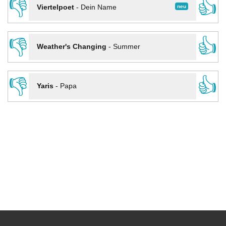
👎
👍
neu
Viertelpoet
-
Dein Name
👎
👍
Weather's Changing
-
Summer
👎
👍
Yaris
-
Papa