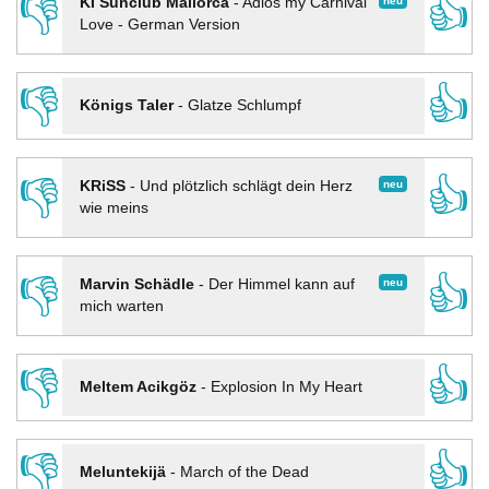
👎
👍
neu
KI Sunclub Mallorca
-
Adios my Carnival
Love - German Version
👎
👍
Königs Taler
-
Glatze Schlumpf
👎
👍
neu
KRiSS
-
Und plötzlich schlägt dein Herz
wie meins
👎
👍
neu
Marvin Schädle
-
Der Himmel kann auf
mich warten
👎
👍
Meltem Acikgöz
-
Explosion In My Heart
👎
👍
Meluntekijä
-
March of the Dead