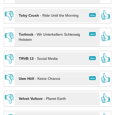
👎
👍
neu
Toby Crush
-
Ride Until the Morning
👎
👍
neu
Torfrock
-
Wir Unterkellern Schleswig
Holstein
👎
👍
neu
TRVB 13
-
Social Media
👎
👍
neu
Uwe Höll
-
Keine Chance
👎
👍
Velvet Vulture
-
Planet Earth