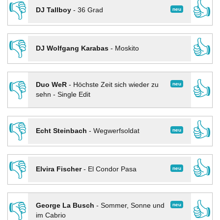
👎
👍
neu
DJ Tallboy
-
36 Grad
👎
👍
DJ Wolfgang Karabas
-
Moskito
👎
👍
neu
Duo WeR
-
Höchste Zeit sich wieder zu
sehn - Single Edit
👎
👍
neu
Echt Steinbach
-
Wegwerfsoldat
👎
👍
neu
Elvira Fischer
-
El Condor Pasa
👎
👍
neu
George La Busch
-
Sommer, Sonne und
im Cabrio