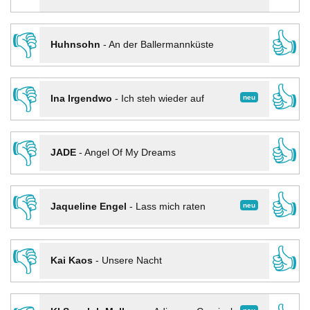
👎
👍
Huhnsohn
-
An der Ballermannküste
👎
👍
neu
Ina Irgendwo
-
Ich steh wieder auf
👎
👍
JADE
-
Angel Of My Dreams
👎
👍
neu
Jaqueline Engel
-
Lass mich raten
👎
👍
Kai Kaos
-
Unsere Nacht