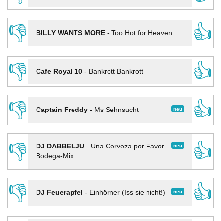
👎
👍
BILLY WANTS MORE
-
Too Hot for Heaven
👎
👍
Cafe Royal 10
-
Bankrott Bankrott
👎
👍
neu
Captain Freddy
-
Ms Sehnsucht
👎
👍
neu
DJ DABBELJU
-
Una Cerveza por Favor -
Bodega-Mix
👎
👍
neu
DJ Feuerapfel
-
Einhörner (Iss sie nicht!)