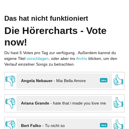
Das hat nicht funktioniert
Die Hörercharts - Vote
now!
Du hast 5 Votes pro Tag zur verfügung.. Außerdem kannst du
eigene Titel
vorschlagen
, oder aber ins
Archiv
blicken, um den
Verlauf einzelner Songs zu betrachten.
👎
👍
neu
Angela Nebauer
-
Mia Bella Amore
👎
👍
Ariana Grande
-
hate that i made you love me
👎
👍
neu
Bert Falko
-
Tu nicht so