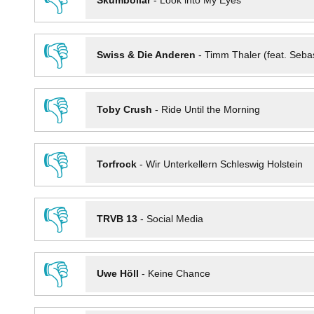
👎
Skumbollar
-
Look into My Eyes
👎
Swiss & Die Anderen
-
Timm Thaler (feat. Seba
👎
Toby Crush
-
Ride Until the Morning
👎
Torfrock
-
Wir Unterkellern Schleswig Holstein
👎
TRVB 13
-
Social Media
👎
Uwe Höll
-
Keine Chance