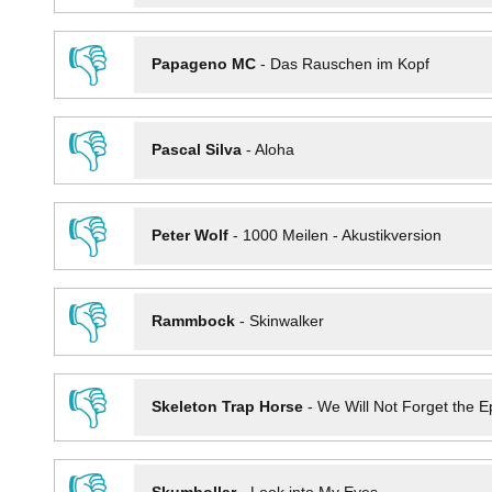
👎
Papageno MC
-
Das Rauschen im Kopf
👎
Pascal Silva
-
Aloha
👎
Peter Wolf
-
1000 Meilen - Akustikversion
👎
Rammbock
-
Skinwalker
👎
Skeleton Trap Horse
-
We Will Not Forget the Ep