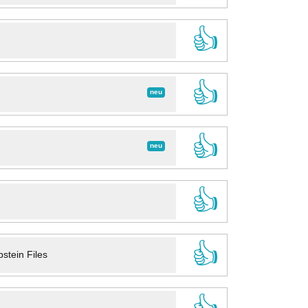
👍
👍
neu
👍
neu
👍
👍
stein Files