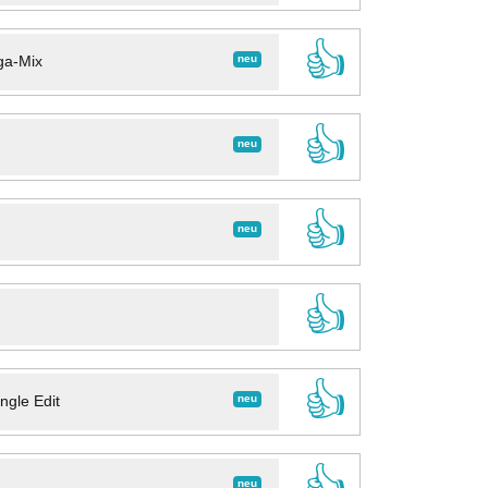
👍
neu
ga-Mix
👍
neu
👍
neu
👍
👍
neu
ngle Edit
👍
neu