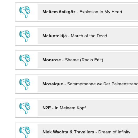
👎
Meltem Acikgöz
-
Explosion In My Heart
👎
Meluntekijä
-
March of the Dead
👎
Monrose
-
Shame (Radio Edit)
👎
Mosaique
-
Sommersonne weißer Palmenstran
👎
N2E
-
In Meinem Kopf
👎
Nick Wachta & Travellers
-
Dream of Infinity