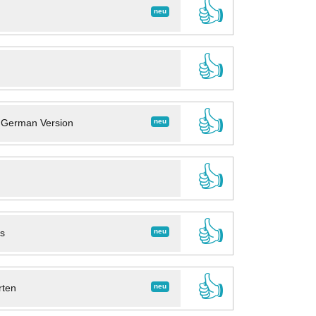
👍
neu
👍
👍
neu
- German Version
👍
👍
neu
ns
👍
neu
rten