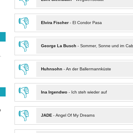
👎
Elvira Fischer
-
El Condor Pasa
👎
George La Busch
-
Sommer, Sonne und im Cab
.
👎
Huhnsohn
-
An der Ballermannküste
👎
Ina Irgendwo
-
Ich steh wieder auf
n
👎
JADE
-
Angel Of My Dreams