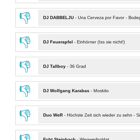
👎
DJ DABBELJU
-
Una Cerveza por Favor - Bode
👎
DJ Feuerapfel
-
Einhörner (Iss sie nicht!)
👎
DJ Tallboy
-
36 Grad
👎
DJ Wolfgang Karabas
-
Moskito
👎
Duo WeR
-
Höchste Zeit sich wieder zu sehn - Si
👎
Echt Steinbach
-
Wegwerfsoldat