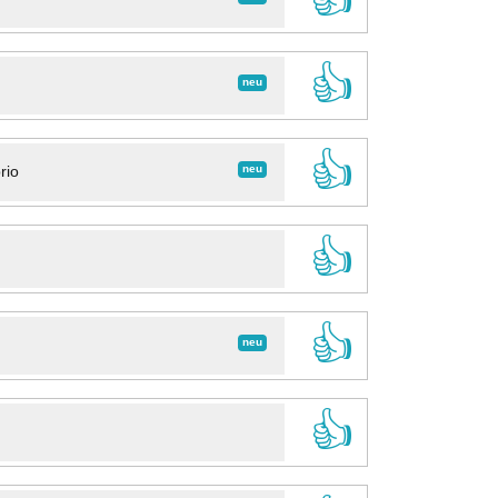
👍
neu
👍
neu
rio
👍
👍
neu
👍