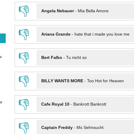
👎
Angela Nebauer
-
Mia Bella Amore
👎
Ariana Grande
-
hate that i made you love me
👎
v
Bert Falko
-
Tu nicht so
👎
BILLY WANTS MORE
-
Too Hot for Heaven
👎
hr
Cafe Royal 10
-
Bankrott Bankrott
👎
Captain Freddy
-
Ms Sehnsucht