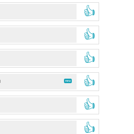
👍
👍
👍
👍
neu
d
👍
👍