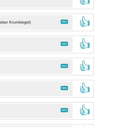
👍
👍
neu
stian Krumbiegel)
👍
neu
👍
neu
👍
neu
👍
neu