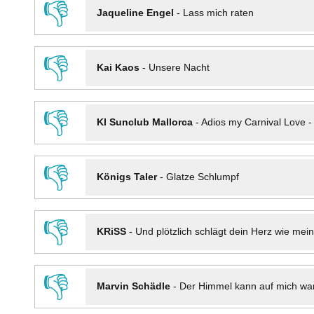
👎
Jaqueline Engel
-
Lass mich raten
👎
Kai Kaos
-
Unsere Nacht
👎
KI Sunclub Mallorca
-
Adios my Carnival Love 
👎
Königs Taler
-
Glatze Schlumpf
👎
KRiSS
-
Und plötzlich schlägt dein Herz wie mei
👎
Marvin Schädle
-
Der Himmel kann auf mich wa