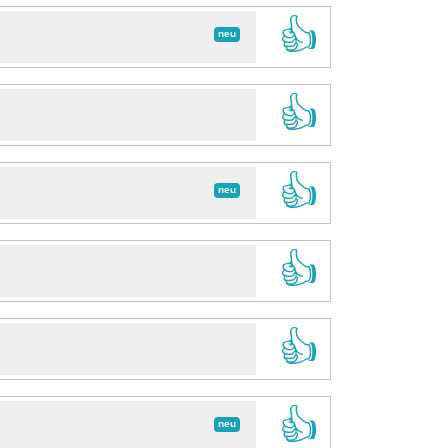
👍
neu
👍
👍
neu
👍
👍
👍
neu