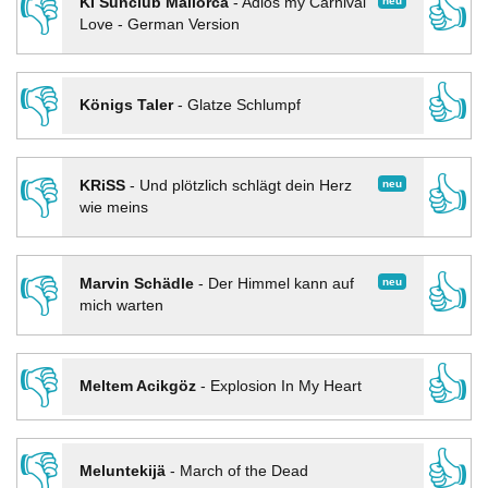
👎
👍
neu
KI Sunclub Mallorca
-
Adios my Carnival
Love - German Version
👎
👍
Königs Taler
-
Glatze Schlumpf
👎
👍
neu
KRiSS
-
Und plötzlich schlägt dein Herz
wie meins
👎
👍
neu
Marvin Schädle
-
Der Himmel kann auf
mich warten
👎
👍
Meltem Acikgöz
-
Explosion In My Heart
👎
👍
Meluntekijä
-
March of the Dead