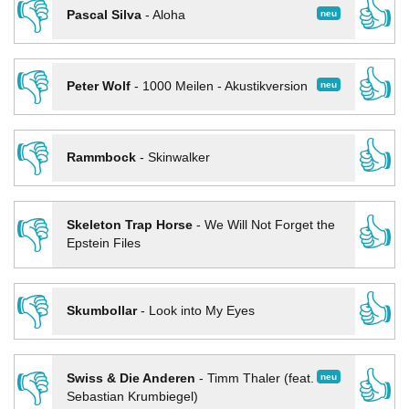
👎
👍
neu
Pascal Silva
-
Aloha
👎
👍
neu
Peter Wolf
-
1000 Meilen - Akustikversion
👎
👍
Rammbock
-
Skinwalker
👎
👍
Skeleton Trap Horse
-
We Will Not Forget the
Epstein Files
👎
👍
Skumbollar
-
Look into My Eyes
👎
👍
neu
Swiss & Die Anderen
-
Timm Thaler (feat.
Sebastian Krumbiegel)