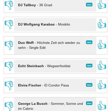
👎
👍
neu
DJ Tallboy
-
36 Grad
👎
👍
DJ Wolfgang Karabas
-
Moskito
👎
👍
neu
Duo WeR
-
Höchste Zeit sich wieder zu
sehn - Single Edit
👎
👍
neu
Echt Steinbach
-
Wegwerfsoldat
👎
👍
neu
Elvira Fischer
-
El Condor Pasa
👎
👍
neu
George La Busch
-
Sommer, Sonne und
im Cabrio