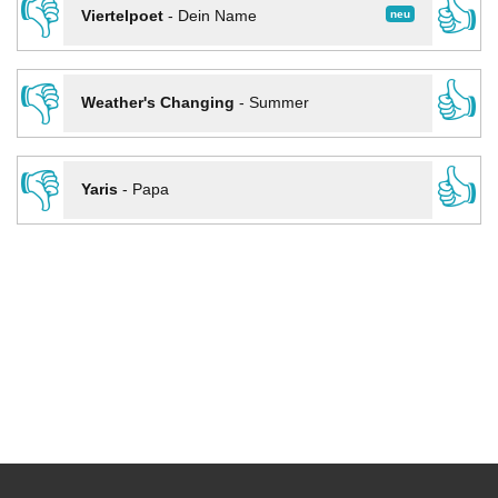
👎
👍
neu
Viertelpoet
-
Dein Name
👎
👍
Weather's Changing
-
Summer
👎
👍
Yaris
-
Papa