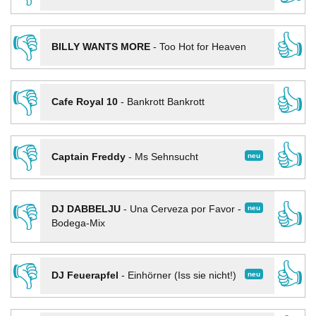
👎
👍
BILLY WANTS MORE
-
Too Hot for Heaven
👎
👍
Cafe Royal 10
-
Bankrott Bankrott
👎
👍
neu
Captain Freddy
-
Ms Sehnsucht
👎
👍
neu
DJ DABBELJU
-
Una Cerveza por Favor -
Bodega-Mix
👎
👍
neu
DJ Feuerapfel
-
Einhörner (Iss sie nicht!)