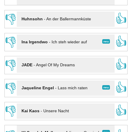
👎
👍
Huhnsohn
-
An der Ballermannküste
👎
👍
neu
Ina Irgendwo
-
Ich steh wieder auf
👎
👍
JADE
-
Angel Of My Dreams
👎
👍
neu
Jaqueline Engel
-
Lass mich raten
👎
👍
Kai Kaos
-
Unsere Nacht