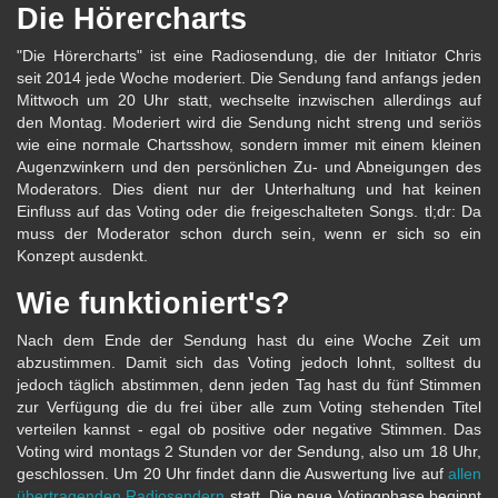
Die Hörercharts
"Die Hörercharts" ist eine Radiosendung, die der Initiator Chris
seit 2014 jede Woche moderiert. Die Sendung fand anfangs jeden
Mittwoch um 20 Uhr statt, wechselte inzwischen allerdings auf
den Montag. Moderiert wird die Sendung nicht streng und seriös
wie eine normale Chartsshow, sondern immer mit einem kleinen
Augenzwinkern und den persönlichen Zu- und Abneigungen des
Moderators. Dies dient nur der Unterhaltung und hat keinen
Einfluss auf das Voting oder die freigeschalteten Songs. tl;dr: Da
muss der Moderator schon durch sein, wenn er sich so ein
Konzept ausdenkt.
Wie funktioniert's?
Nach dem Ende der Sendung hast du eine Woche Zeit um
abzustimmen. Damit sich das Voting jedoch lohnt, solltest du
jedoch täglich abstimmen, denn jeden Tag hast du fünf Stimmen
zur Verfügung die du frei über alle zum Voting stehenden Titel
verteilen kannst - egal ob positive oder negative Stimmen. Das
Voting wird montags 2 Stunden vor der Sendung, also um 18 Uhr,
geschlossen. Um 20 Uhr findet dann die Auswertung live auf
allen
übertragenden Radiosendern
statt. Die neue Votingphase beginnt