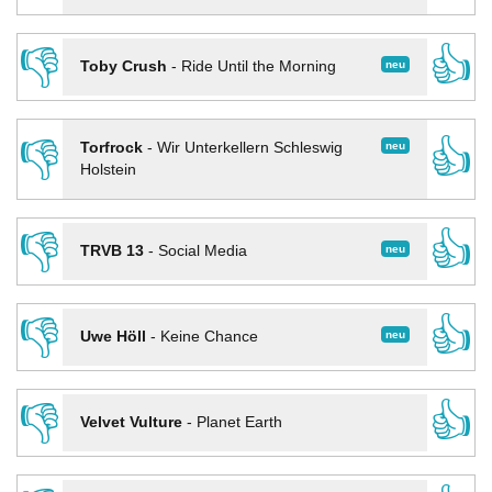
👎
👍
neu
Toby Crush
-
Ride Until the Morning
👎
👍
neu
Torfrock
-
Wir Unterkellern Schleswig
Holstein
👎
👍
neu
TRVB 13
-
Social Media
👎
👍
neu
Uwe Höll
-
Keine Chance
👎
👍
Velvet Vulture
-
Planet Earth