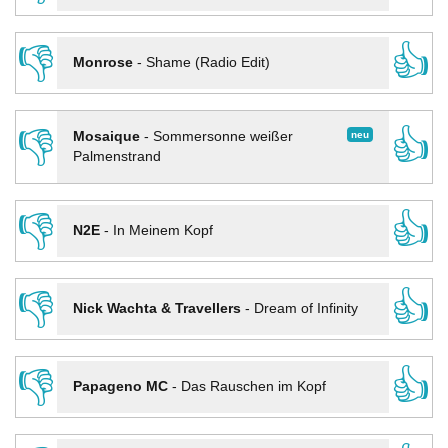
👎
👍
Monrose
-
Shame (Radio Edit)
👎
👍
neu
Mosaique
-
Sommersonne weißer
Palmenstrand
👎
👍
N2E
-
In Meinem Kopf
👎
👍
Nick Wachta & Travellers
-
Dream of Infinity
👎
👍
Papageno MC
-
Das Rauschen im Kopf