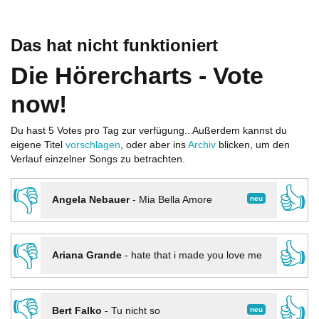
Das hat nicht funktioniert
Die Hörercharts - Vote
now!
Du hast 5 Votes pro Tag zur verfügung.. Außerdem kannst du
eigene Titel
vorschlagen
, oder aber ins
Archiv
blicken, um den
Verlauf einzelner Songs zu betrachten.
👎
👍
neu
Angela Nebauer
-
Mia Bella Amore
👎
👍
Ariana Grande
-
hate that i made you love me
👎
👍
neu
Bert Falko
-
Tu nicht so