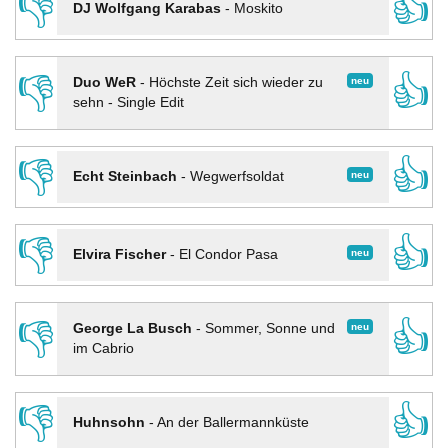
👎
👍
DJ Wolfgang Karabas
-
Moskito
👎
👍
neu
Duo WeR
-
Höchste Zeit sich wieder zu
sehn - Single Edit
👎
👍
neu
Echt Steinbach
-
Wegwerfsoldat
👎
👍
neu
Elvira Fischer
-
El Condor Pasa
👎
👍
neu
George La Busch
-
Sommer, Sonne und
im Cabrio
👎
👍
Huhnsohn
-
An der Ballermannküste