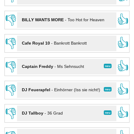
👎
👍
BILLY WANTS MORE
-
Too Hot for Heaven
👎
👍
Cafe Royal 10
-
Bankrott Bankrott
👎
👍
neu
Captain Freddy
-
Ms Sehnsucht
👎
👍
neu
DJ Feuerapfel
-
Einhörner (Iss sie nicht!)
👎
👍
neu
DJ Tallboy
-
36 Grad