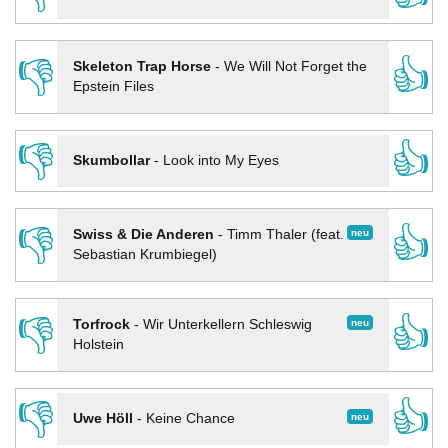
👎
👍
Skeleton Trap Horse
-
We Will Not Forget the
Epstein Files
👎
👍
Skumbollar
-
Look into My Eyes
👎
👍
neu
Swiss & Die Anderen
-
Timm Thaler (feat.
Sebastian Krumbiegel)
👎
👍
neu
Torfrock
-
Wir Unterkellern Schleswig
Holstein
👎
👍
neu
Uwe Höll
-
Keine Chance