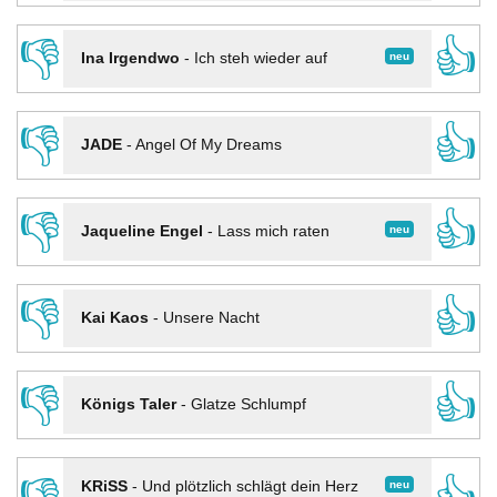
👎
👍
neu
Ina Irgendwo
-
Ich steh wieder auf
👎
👍
JADE
-
Angel Of My Dreams
👎
👍
neu
Jaqueline Engel
-
Lass mich raten
👎
👍
Kai Kaos
-
Unsere Nacht
👎
👍
Königs Taler
-
Glatze Schlumpf
neu
KRiSS
-
Und plötzlich schlägt dein Herz