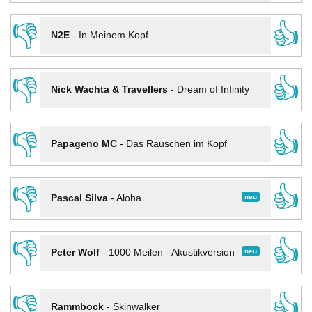
👎
👍
N2E
-
In Meinem Kopf
👎
👍
Nick Wachta & Travellers
-
Dream of Infinity
👎
👍
Papageno MC
-
Das Rauschen im Kopf
👎
👍
neu
Pascal Silva
-
Aloha
👎
👍
neu
Peter Wolf
-
1000 Meilen - Akustikversion
👎
👍
Rammbock
-
Skinwalker