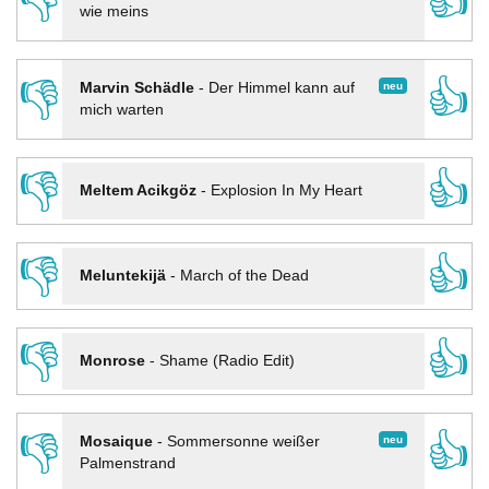
👎
👍
wie meins
👎
👍
neu
Marvin Schädle
-
Der Himmel kann auf
mich warten
👎
👍
Meltem Acikgöz
-
Explosion In My Heart
👎
👍
Meluntekijä
-
March of the Dead
👎
👍
Monrose
-
Shame (Radio Edit)
👎
👍
neu
Mosaique
-
Sommersonne weißer
Palmenstrand