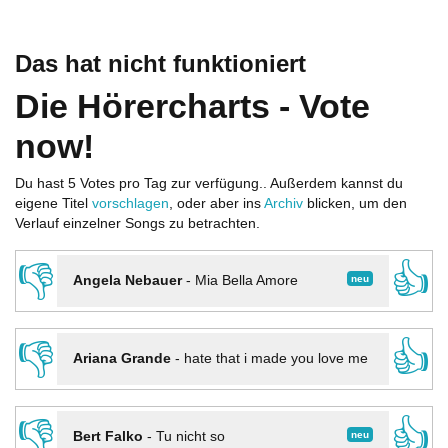
Das hat nicht funktioniert
Die Hörercharts - Vote
now!
Du hast 5 Votes pro Tag zur verfügung.. Außerdem kannst du
eigene Titel
vorschlagen
, oder aber ins
Archiv
blicken, um den
Verlauf einzelner Songs zu betrachten.
👎
👍
neu
Angela Nebauer
-
Mia Bella Amore
👎
👍
Ariana Grande
-
hate that i made you love me
👎
👍
neu
Bert Falko
-
Tu nicht so