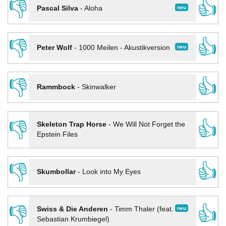
👎
👍
neu
Pascal Silva
-
Aloha
👎
👍
neu
Peter Wolf
-
1000 Meilen - Akustikversion
👎
👍
Rammbock
-
Skinwalker
👎
👍
Skeleton Trap Horse
-
We Will Not Forget the
Epstein Files
👎
👍
Skumbollar
-
Look into My Eyes
👎
👍
neu
Swiss & Die Anderen
-
Timm Thaler (feat.
Sebastian Krumbiegel)