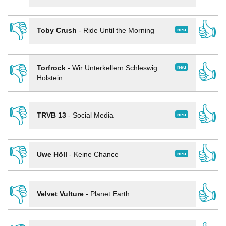
👎
👍
neu
Toby Crush
-
Ride Until the Morning
👎
👍
neu
Torfrock
-
Wir Unterkellern Schleswig
Holstein
👎
👍
neu
TRVB 13
-
Social Media
👎
👍
neu
Uwe Höll
-
Keine Chance
👎
👍
Velvet Vulture
-
Planet Earth