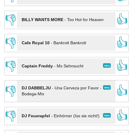
👎
👍
BILLY WANTS MORE
-
Too Hot for Heaven
👎
👍
Cafe Royal 10
-
Bankrott Bankrott
👎
👍
neu
Captain Freddy
-
Ms Sehnsucht
👎
👍
neu
DJ DABBELJU
-
Una Cerveza por Favor -
Bodega-Mix
👎
👍
neu
DJ Feuerapfel
-
Einhörner (Iss sie nicht!)