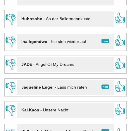
👎
👍
Huhnsohn
-
An der Ballermannküste
👎
👍
neu
Ina Irgendwo
-
Ich steh wieder auf
👎
👍
JADE
-
Angel Of My Dreams
👎
👍
neu
Jaqueline Engel
-
Lass mich raten
👎
👍
Kai Kaos
-
Unsere Nacht