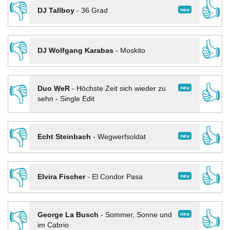
👎
👍
neu
DJ Tallboy
-
36 Grad
👎
👍
DJ Wolfgang Karabas
-
Moskito
👎
👍
neu
Duo WeR
-
Höchste Zeit sich wieder zu
sehn - Single Edit
👎
👍
neu
Echt Steinbach
-
Wegwerfsoldat
👎
👍
neu
Elvira Fischer
-
El Condor Pasa
👎
👍
neu
George La Busch
-
Sommer, Sonne und
im Cabrio