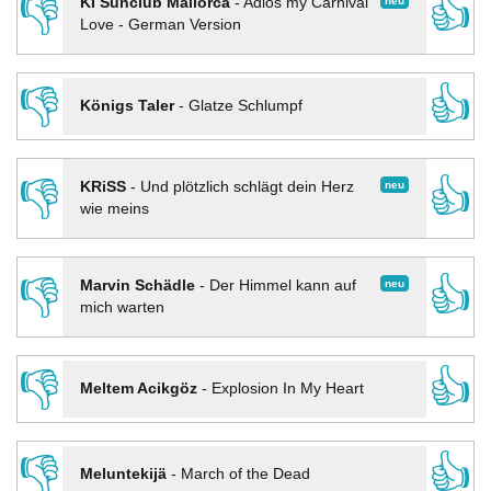
👎
👍
neu
KI Sunclub Mallorca
-
Adios my Carnival
Love - German Version
👎
👍
Königs Taler
-
Glatze Schlumpf
👎
👍
neu
KRiSS
-
Und plötzlich schlägt dein Herz
wie meins
👎
👍
neu
Marvin Schädle
-
Der Himmel kann auf
mich warten
👎
👍
Meltem Acikgöz
-
Explosion In My Heart
👎
👍
Meluntekijä
-
March of the Dead