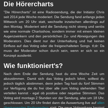
Die Hörercharts
"Die Hörercharts" ist eine Radiosendung, die der Initiator Chris
seit 2014 jede Woche moderiert. Die Sendung fand anfangs jeden
Mittwoch um 20 Uhr statt, wechselte inzwischen allerdings auf
den Montag. Moderiert wird die Sendung nicht streng und seriös
wie eine normale Chartsshow, sondern immer mit einem kleinen
Augenzwinkern und den persönlichen Zu- und Abneigungen des
Moderators. Dies dient nur der Unterhaltung und hat keinen
Einfluss auf das Voting oder die freigeschalteten Songs. tl;dr: Da
muss der Moderator schon durch sein, wenn er sich so ein
Konzept ausdenkt.
Wie funktioniert's?
Nach dem Ende der Sendung hast du eine Woche Zeit um
abzustimmen. Damit sich das Voting jedoch lohnt, solltest du
jedoch täglich abstimmen, denn jeden Tag hast du fünf Stimmen
zur Verfügung die du frei über alle zum Voting stehenden Titel
verteilen kannst - egal ob positive oder negative Stimmen. Das
Voting wird montags 2 Stunden vor der Sendung, also um 18 Uhr,
geschlossen. Um 20 Uhr findet dann die Auswertung live auf
allen
übertragenden Radiosendern
statt. Die neue Votingphase beginnt