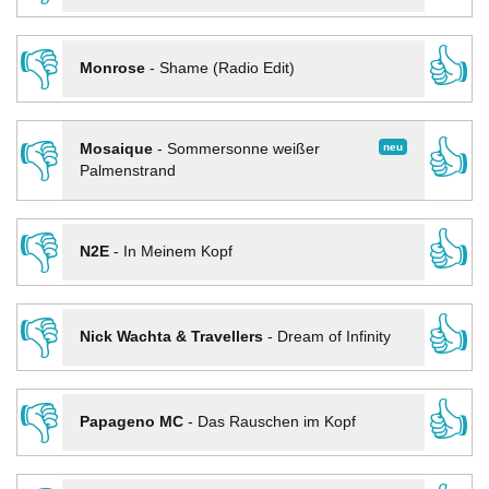
👎
👍
Monrose
-
Shame (Radio Edit)
👎
👍
neu
Mosaique
-
Sommersonne weißer
Palmenstrand
👎
👍
N2E
-
In Meinem Kopf
👎
👍
Nick Wachta & Travellers
-
Dream of Infinity
👎
👍
Papageno MC
-
Das Rauschen im Kopf