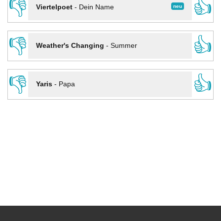
👎
👍
neu
Viertelpoet
-
Dein Name
👎
👍
Weather's Changing
-
Summer
👎
👍
Yaris
-
Papa