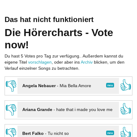
Das hat nicht funktioniert
Die Hörercharts - Vote
now!
Du hast 5 Votes pro Tag zur verfügung.. Außerdem kannst du
eigene Titel
vorschlagen
, oder aber ins
Archiv
blicken, um den
Verlauf einzelner Songs zu betrachten.
👎
👍
neu
Angela Nebauer
-
Mia Bella Amore
👎
👍
Ariana Grande
-
hate that i made you love me
👎
👍
neu
Bert Falko
-
Tu nicht so