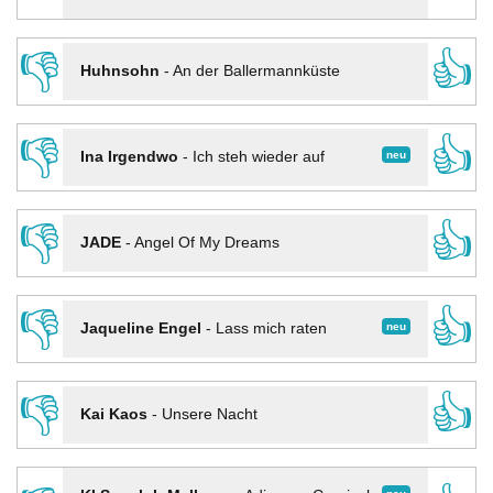
👎
👍
Huhnsohn
-
An der Ballermannküste
👎
👍
neu
Ina Irgendwo
-
Ich steh wieder auf
👎
👍
JADE
-
Angel Of My Dreams
👎
👍
neu
Jaqueline Engel
-
Lass mich raten
👎
👍
Kai Kaos
-
Unsere Nacht