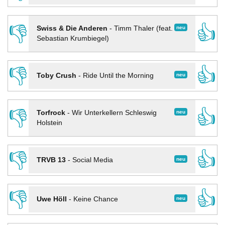
👎
👍
neu
Swiss & Die Anderen
-
Timm Thaler (feat.
Sebastian Krumbiegel)
👎
👍
neu
Toby Crush
-
Ride Until the Morning
👎
👍
neu
Torfrock
-
Wir Unterkellern Schleswig
Holstein
👎
👍
neu
TRVB 13
-
Social Media
👎
👍
neu
Uwe Höll
-
Keine Chance