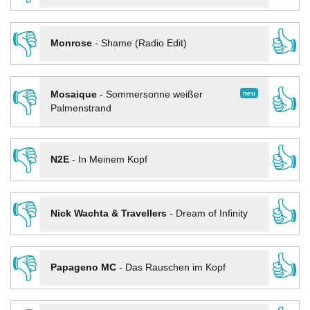
👎
👍
Monrose
-
Shame (Radio Edit)
👎
👍
neu
Mosaique
-
Sommersonne weißer
Palmenstrand
👎
👍
N2E
-
In Meinem Kopf
👎
👍
Nick Wachta & Travellers
-
Dream of Infinity
👎
👍
Papageno MC
-
Das Rauschen im Kopf