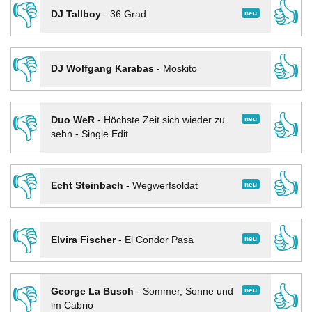
👎
👍
neu
DJ Tallboy
-
36 Grad
👎
👍
DJ Wolfgang Karabas
-
Moskito
👎
👍
neu
Duo WeR
-
Höchste Zeit sich wieder zu
sehn - Single Edit
👎
👍
neu
Echt Steinbach
-
Wegwerfsoldat
👎
👍
neu
Elvira Fischer
-
El Condor Pasa
👎
👍
neu
George La Busch
-
Sommer, Sonne und
im Cabrio