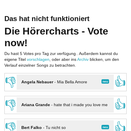
Das hat nicht funktioniert
Die Hörercharts - Vote
now!
Du hast 5 Votes pro Tag zur verfügung.. Außerdem kannst du
eigene Titel
vorschlagen
, oder aber ins
Archiv
blicken, um den
Verlauf einzelner Songs zu betrachten.
👎
👍
neu
Angela Nebauer
-
Mia Bella Amore
👎
👍
Ariana Grande
-
hate that i made you love me
👎
👍
neu
Bert Falko
-
Tu nicht so