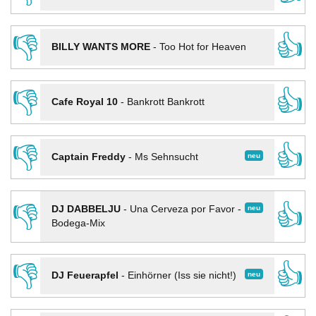
👎
👍
BILLY WANTS MORE
-
Too Hot for Heaven
👎
👍
Cafe Royal 10
-
Bankrott Bankrott
👎
👍
neu
Captain Freddy
-
Ms Sehnsucht
👎
👍
neu
DJ DABBELJU
-
Una Cerveza por Favor -
Bodega-Mix
👎
👍
neu
DJ Feuerapfel
-
Einhörner (Iss sie nicht!)