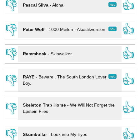
👎
👍
neu
Pascal Silva
-
Aloha
👎
👍
neu
Peter Wolf
-
1000 Meilen - Akustikversion
👎
👍
Rammbock
-
Skinwalker
👎
👍
neu
RAYE
-
Beware.. The South London Lover
Boy.
👎
👍
Skeleton Trap Horse
-
We Will Not Forget the
Epstein Files
👎
👍
Skumbollar
-
Look into My Eyes