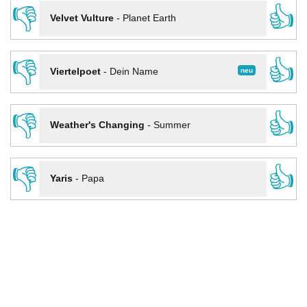
👎
👍
Velvet Vulture
-
Planet Earth
👎
👍
neu
Viertelpoet
-
Dein Name
👎
👍
Weather's Changing
-
Summer
👎
👍
Yaris
-
Papa