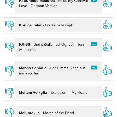
👎
👍
neu
KI Sunclub Mallorca
-
Adios my Carnival
Love - German Version
👎
👍
Königs Taler
-
Glatze Schlumpf
👎
👍
neu
KRiSS
-
Und plötzlich schlägt dein Herz
wie meins
👎
👍
neu
Marvin Schädle
-
Der Himmel kann auf
mich warten
👎
👍
Meltem Acikgöz
-
Explosion In My Heart
👎
👍
Meluntekijä
-
March of the Dead