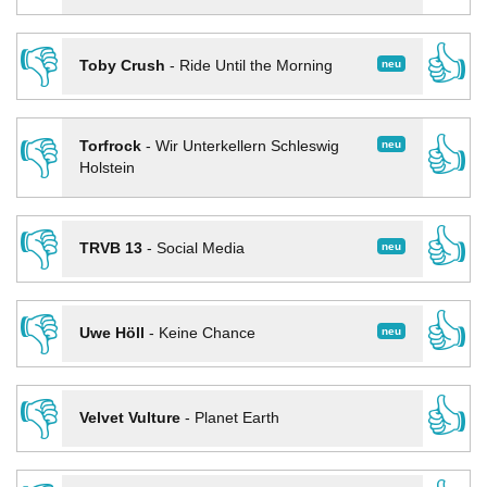
👎
👍
neu
Toby Crush
-
Ride Until the Morning
👎
👍
neu
Torfrock
-
Wir Unterkellern Schleswig
Holstein
👎
👍
neu
TRVB 13
-
Social Media
👎
👍
neu
Uwe Höll
-
Keine Chance
👎
👍
Velvet Vulture
-
Planet Earth