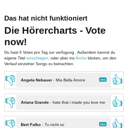
Das hat nicht funktioniert
Die Hörercharts - Vote
now!
Du hast 5 Votes pro Tag zur verfügung.. Außerdem kannst du
eigene Titel
vorschlagen
, oder aber ins
Archiv
blicken, um den
Verlauf einzelner Songs zu betrachten.
👎
👍
neu
Angela Nebauer
-
Mia Bella Amore
👎
👍
Ariana Grande
-
hate that i made you love me
👎
👍
neu
Bert Falko
-
Tu nicht so