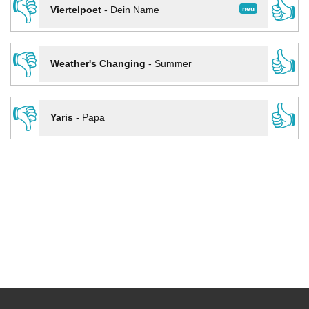
👎
👍
neu
Viertelpoet
-
Dein Name
👎
👍
Weather's Changing
-
Summer
👎
👍
Yaris
-
Papa