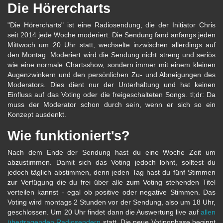
Die Hörercharts
"Die Hörercharts" ist eine Radiosendung, die der Initiator Chris
seit 2014 jede Woche moderiert. Die Sendung fand anfangs jeden
Mittwoch um 20 Uhr statt, wechselte inzwischen allerdings auf
den Montag. Moderiert wird die Sendung nicht streng und seriös
wie eine normale Chartsshow, sondern immer mit einem kleinen
Augenzwinkern und den persönlichen Zu- und Abneigungen des
Moderators. Dies dient nur der Unterhaltung und hat keinen
Einfluss auf das Voting oder die freigeschalteten Songs. tl;dr: Da
muss der Moderator schon durch sein, wenn er sich so ein
Konzept ausdenkt.
Wie funktioniert's?
Nach dem Ende der Sendung hast du eine Woche Zeit um
abzustimmen. Damit sich das Voting jedoch lohnt, solltest du
jedoch täglich abstimmen, denn jeden Tag hast du fünf Stimmen
zur Verfügung die du frei über alle zum Voting stehenden Titel
verteilen kannst - egal ob positive oder negative Stimmen. Das
Voting wird montags 2 Stunden vor der Sendung, also um 18 Uhr,
geschlossen. Um 20 Uhr findet dann die Auswertung live auf
allen
übertragenden Radiosendern
statt. Die neue Votingphase beginnt