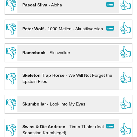
👎
👍
neu
Pascal Silva
-
Aloha
👎
👍
neu
Peter Wolf
-
1000 Meilen - Akustikversion
👎
👍
Rammbock
-
Skinwalker
👎
👍
Skeleton Trap Horse
-
We Will Not Forget the
Epstein Files
👎
👍
Skumbollar
-
Look into My Eyes
👎
👍
neu
Swiss & Die Anderen
-
Timm Thaler (feat.
Sebastian Krumbiegel)