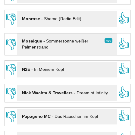
👎
👍
Monrose
-
Shame (Radio Edit)
👎
👍
neu
Mosaique
-
Sommersonne weißer
Palmenstrand
👎
👍
N2E
-
In Meinem Kopf
👎
👍
Nick Wachta & Travellers
-
Dream of Infinity
👎
👍
Papageno MC
-
Das Rauschen im Kopf