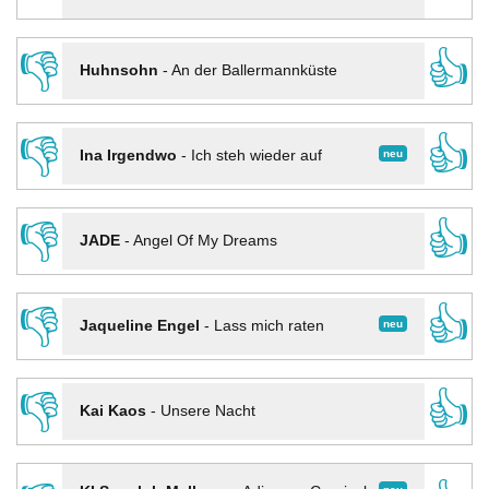
👎
👍
Huhnsohn
-
An der Ballermannküste
👎
👍
neu
Ina Irgendwo
-
Ich steh wieder auf
👎
👍
JADE
-
Angel Of My Dreams
👎
👍
neu
Jaqueline Engel
-
Lass mich raten
👎
👍
Kai Kaos
-
Unsere Nacht