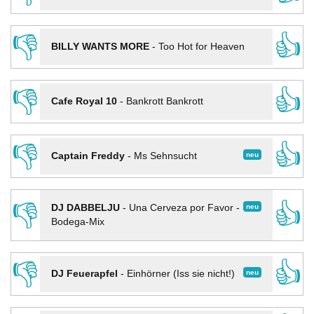
👎
👍
BILLY WANTS MORE
-
Too Hot for Heaven
👎
👍
Cafe Royal 10
-
Bankrott Bankrott
👎
👍
neu
Captain Freddy
-
Ms Sehnsucht
👎
👍
neu
DJ DABBELJU
-
Una Cerveza por Favor -
Bodega-Mix
👎
👍
neu
DJ Feuerapfel
-
Einhörner (Iss sie nicht!)