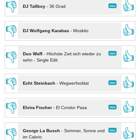
👎
👍
neu
DJ Tallboy
-
36 Grad
👎
👍
DJ Wolfgang Karabas
-
Moskito
👎
👍
neu
Duo WeR
-
Höchste Zeit sich wieder zu
sehn - Single Edit
👎
👍
neu
Echt Steinbach
-
Wegwerfsoldat
👎
👍
neu
Elvira Fischer
-
El Condor Pasa
👎
👍
neu
George La Busch
-
Sommer, Sonne und
im Cabrio