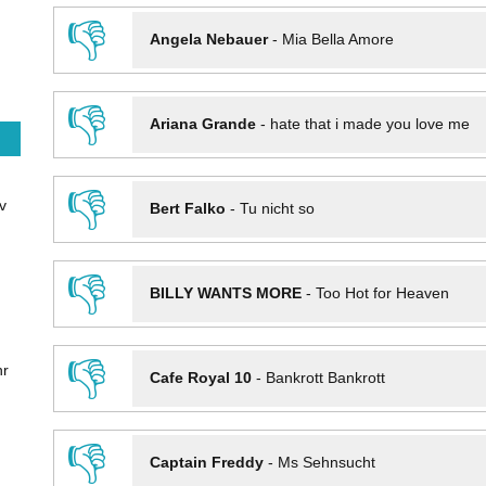
👎
Angela Nebauer
-
Mia Bella Amore
👎
Ariana Grande
-
hate that i made you love me
👎
v
Bert Falko
-
Tu nicht so
👎
BILLY WANTS MORE
-
Too Hot for Heaven
👎
hr
Cafe Royal 10
-
Bankrott Bankrott
👎
Captain Freddy
-
Ms Sehnsucht