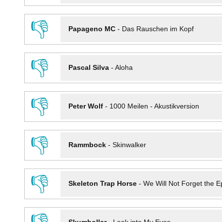
👎
Papageno MC
-
Das Rauschen im Kopf
👎
Pascal Silva
-
Aloha
👎
Peter Wolf
-
1000 Meilen - Akustikversion
👎
Rammbock
-
Skinwalker
👎
Skeleton Trap Horse
-
We Will Not Forget the Ep