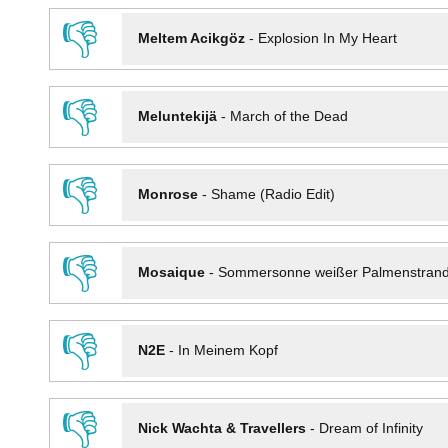
👎
Meltem Acikgöz
-
Explosion In My Heart
👎
Meluntekijä
-
March of the Dead
👎
Monrose
-
Shame (Radio Edit)
👎
Mosaique
-
Sommersonne weißer Palmenstran
👎
N2E
-
In Meinem Kopf
👎
Nick Wachta & Travellers
-
Dream of Infinity