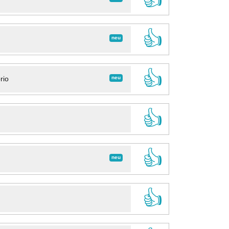
👍
neu
👍
neu
rio
👍
👍
neu
👍