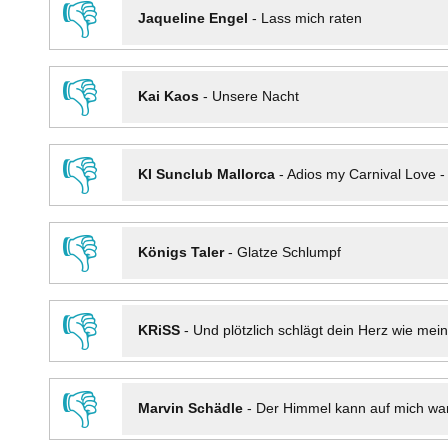
👎
Jaqueline Engel
-
Lass mich raten
👎
Kai Kaos
-
Unsere Nacht
👎
KI Sunclub Mallorca
-
Adios my Carnival Love 
👎
Königs Taler
-
Glatze Schlumpf
👎
KRiSS
-
Und plötzlich schlägt dein Herz wie mei
👎
Marvin Schädle
-
Der Himmel kann auf mich wa