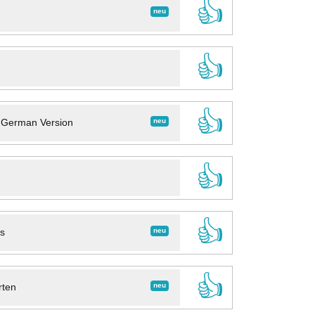
👍
neu
👍
👍
neu
- German Version
👍
👍
neu
ns
👍
neu
rten