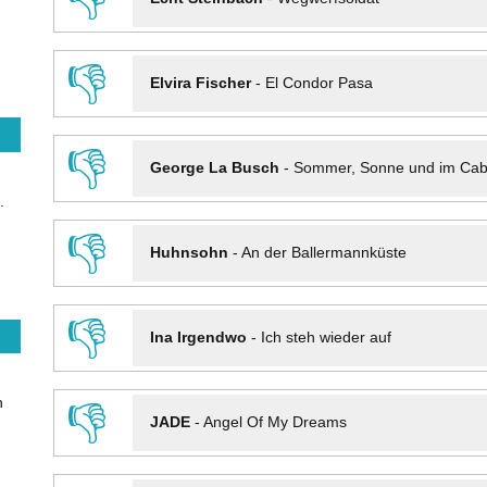
👎
Elvira Fischer
-
El Condor Pasa
👎
George La Busch
-
Sommer, Sonne und im Cab
.
👎
Huhnsohn
-
An der Ballermannküste
👎
Ina Irgendwo
-
Ich steh wieder auf
n
👎
JADE
-
Angel Of My Dreams