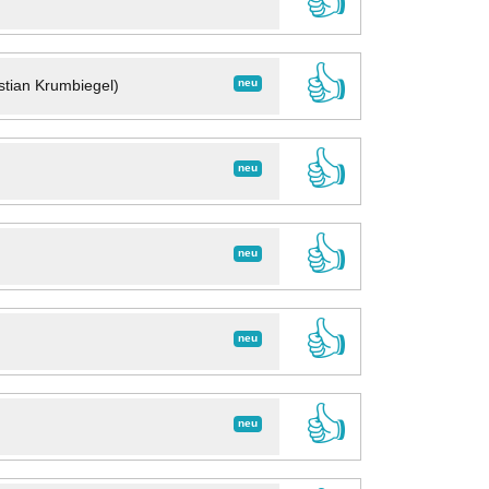
👍
👍
neu
stian Krumbiegel)
👍
neu
👍
neu
👍
neu
👍
neu