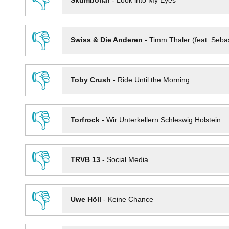
👎
Skumbollar
-
Look into My Eyes
👎
Swiss & Die Anderen
-
Timm Thaler (feat. Seba
👎
Toby Crush
-
Ride Until the Morning
👎
Torfrock
-
Wir Unterkellern Schleswig Holstein
👎
TRVB 13
-
Social Media
👎
Uwe Höll
-
Keine Chance