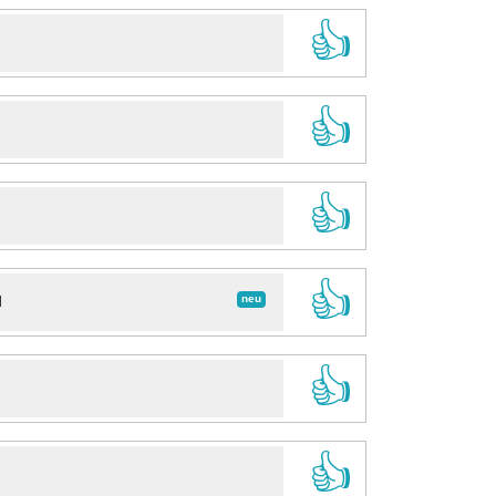
👍
👍
👍
👍
neu
d
👍
👍