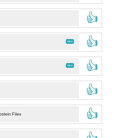
👍
👍
neu
👍
neu
👍
👍
stein Files