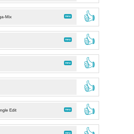
👍
neu
ga-Mix
👍
neu
👍
neu
👍
👍
neu
ngle Edit
👍
neu