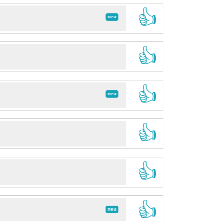
👍
neu
👍
👍
neu
👍
👍
👍
neu