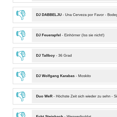
👎
DJ DABBELJU
-
Una Cerveza por Favor - Bode
👎
DJ Feuerapfel
-
Einhörner (Iss sie nicht!)
👎
DJ Tallboy
-
36 Grad
👎
DJ Wolfgang Karabas
-
Moskito
👎
Duo WeR
-
Höchste Zeit sich wieder zu sehn - Si
👎
Echt Steinbach
-
Wegwerfsoldat