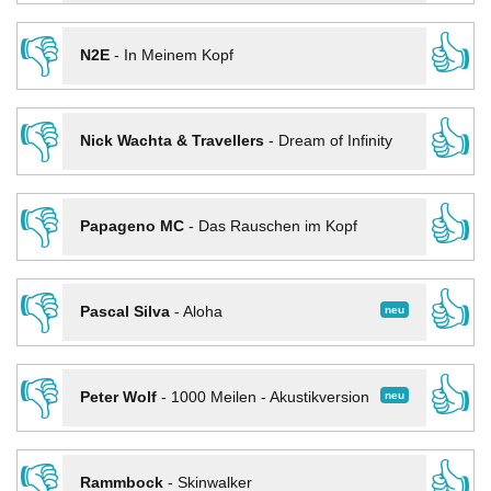
👎
👍
N2E
-
In Meinem Kopf
👎
👍
Nick Wachta & Travellers
-
Dream of Infinity
👎
👍
Papageno MC
-
Das Rauschen im Kopf
👎
👍
neu
Pascal Silva
-
Aloha
👎
👍
neu
Peter Wolf
-
1000 Meilen - Akustikversion
👎
👍
Rammbock
-
Skinwalker