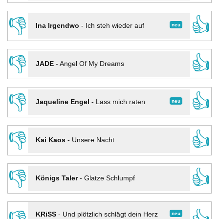
👎
👍
neu
Ina Irgendwo
-
Ich steh wieder auf
👎
👍
JADE
-
Angel Of My Dreams
👎
👍
neu
Jaqueline Engel
-
Lass mich raten
👎
👍
Kai Kaos
-
Unsere Nacht
👎
👍
Königs Taler
-
Glatze Schlumpf
neu
KRiSS
-
Und plötzlich schlägt dein Herz