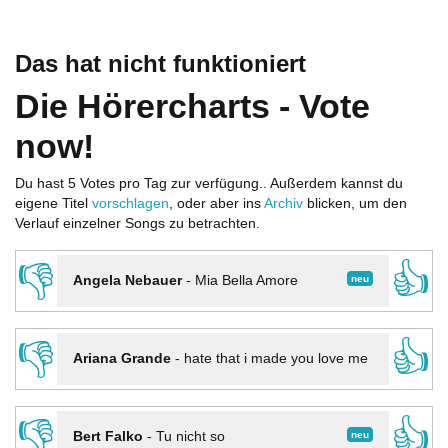
Das hat nicht funktioniert
Die Hörercharts - Vote
now!
Du hast 5 Votes pro Tag zur verfügung.. Außerdem kannst du
eigene Titel
vorschlagen
, oder aber ins
Archiv
blicken, um den
Verlauf einzelner Songs zu betrachten.
👎
👍
neu
Angela Nebauer
-
Mia Bella Amore
👎
👍
Ariana Grande
-
hate that i made you love me
👎
👍
neu
Bert Falko
-
Tu nicht so