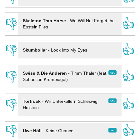
👎
👍
Skeleton Trap Horse
-
We Will Not Forget the
Epstein Files
👎
👍
Skumbollar
-
Look into My Eyes
👎
👍
neu
Swiss & Die Anderen
-
Timm Thaler (feat.
Sebastian Krumbiegel)
👎
👍
neu
Torfrock
-
Wir Unterkellern Schleswig
Holstein
👎
👍
neu
Uwe Höll
-
Keine Chance