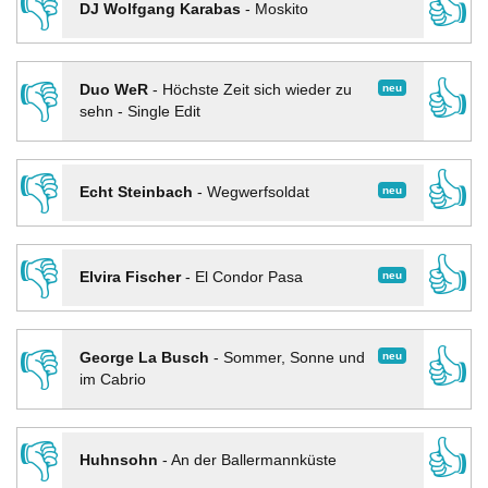
👎
👍
DJ Wolfgang Karabas
-
Moskito
👎
👍
neu
Duo WeR
-
Höchste Zeit sich wieder zu
sehn - Single Edit
👎
👍
neu
Echt Steinbach
-
Wegwerfsoldat
👎
👍
neu
Elvira Fischer
-
El Condor Pasa
👎
👍
neu
George La Busch
-
Sommer, Sonne und
im Cabrio
👎
👍
Huhnsohn
-
An der Ballermannküste