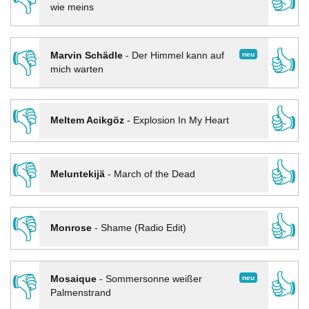
👎
👍
wie meins
👎
👍
neu
Marvin Schädle
-
Der Himmel kann auf
mich warten
👎
👍
Meltem Acikgöz
-
Explosion In My Heart
👎
👍
Meluntekijä
-
March of the Dead
👎
👍
Monrose
-
Shame (Radio Edit)
👎
👍
neu
Mosaique
-
Sommersonne weißer
Palmenstrand