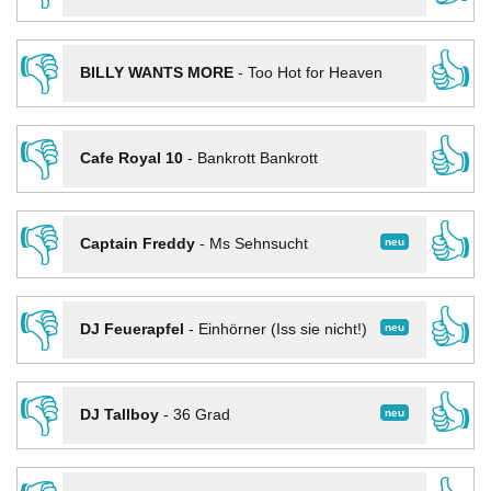
👎
👍
BILLY WANTS MORE
-
Too Hot for Heaven
👎
👍
Cafe Royal 10
-
Bankrott Bankrott
👎
👍
neu
Captain Freddy
-
Ms Sehnsucht
👎
👍
neu
DJ Feuerapfel
-
Einhörner (Iss sie nicht!)
👎
👍
neu
DJ Tallboy
-
36 Grad