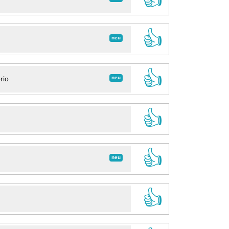
👍
neu
👍
neu
rio
👍
👍
neu
👍