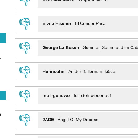
👎
Elvira Fischer
-
El Condor Pasa
👎
George La Busch
-
Sommer, Sonne und im Cab
.
👎
Huhnsohn
-
An der Ballermannküste
👎
Ina Irgendwo
-
Ich steh wieder auf
n
👎
JADE
-
Angel Of My Dreams