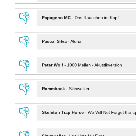
👎
Papageno MC
-
Das Rauschen im Kopf
👎
Pascal Silva
-
Aloha
👎
Peter Wolf
-
1000 Meilen - Akustikversion
👎
Rammbock
-
Skinwalker
👎
Skeleton Trap Horse
-
We Will Not Forget the Ep