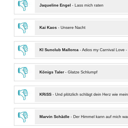
👎
Jaqueline Engel
-
Lass mich raten
👎
Kai Kaos
-
Unsere Nacht
👎
KI Sunclub Mallorca
-
Adios my Carnival Love 
👎
Königs Taler
-
Glatze Schlumpf
👎
KRiSS
-
Und plötzlich schlägt dein Herz wie mei
👎
Marvin Schädle
-
Der Himmel kann auf mich wa