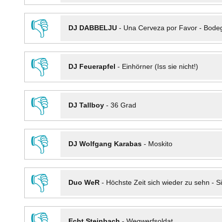
👎
DJ DABBELJU
-
Una Cerveza por Favor - Bode
👎
DJ Feuerapfel
-
Einhörner (Iss sie nicht!)
👎
DJ Tallboy
-
36 Grad
👎
DJ Wolfgang Karabas
-
Moskito
👎
Duo WeR
-
Höchste Zeit sich wieder zu sehn - Si
👎
Echt Steinbach
-
Wegwerfsoldat