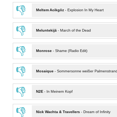
👎
Meltem Acikgöz
-
Explosion In My Heart
👎
Meluntekijä
-
March of the Dead
👎
Monrose
-
Shame (Radio Edit)
👎
Mosaique
-
Sommersonne weißer Palmenstran
👎
N2E
-
In Meinem Kopf
👎
Nick Wachta & Travellers
-
Dream of Infinity