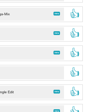
👍
neu
ga-Mix
👍
neu
👍
neu
👍
👍
neu
ngle Edit
👍
neu