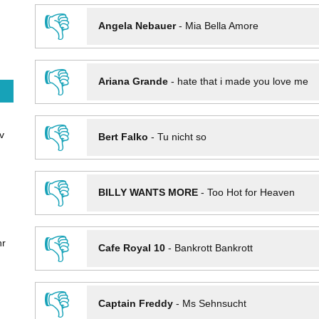
👎
Angela Nebauer
-
Mia Bella Amore
👎
Ariana Grande
-
hate that i made you love me
👎
v
Bert Falko
-
Tu nicht so
👎
BILLY WANTS MORE
-
Too Hot for Heaven
👎
hr
Cafe Royal 10
-
Bankrott Bankrott
👎
Captain Freddy
-
Ms Sehnsucht