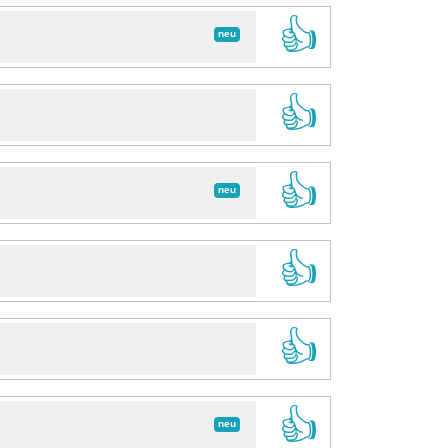
👍
neu
👍
👍
neu
👍
👍
👍
neu