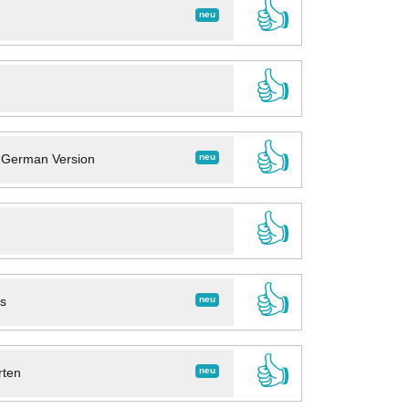
👍
neu
👍
👍
neu
- German Version
👍
👍
neu
ns
👍
neu
rten