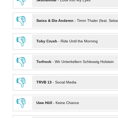
👎
Skumbollar
-
Look into My Eyes
👎
Swiss & Die Anderen
-
Timm Thaler (feat. Seba
👎
Toby Crush
-
Ride Until the Morning
👎
Torfrock
-
Wir Unterkellern Schleswig Holstein
👎
TRVB 13
-
Social Media
👎
Uwe Höll
-
Keine Chance