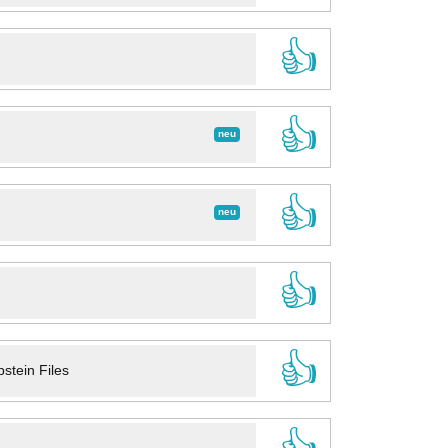
👍
👍
neu
👍
neu
👍
👍
stein Files