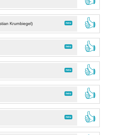
👍
👍
neu
stian Krumbiegel)
👍
neu
👍
neu
👍
neu
👍
neu