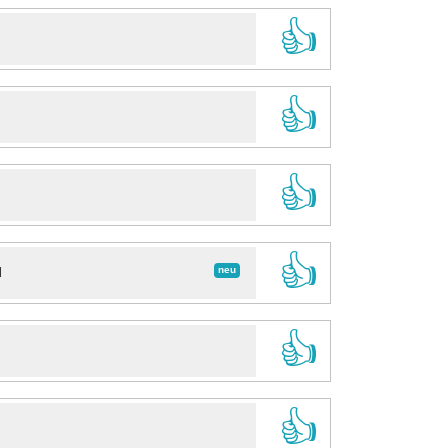
👍
👍
👍
👍
neu
d
👍
👍