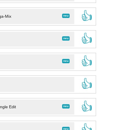
👍
neu
ga-Mix
👍
neu
👍
neu
👍
👍
neu
ngle Edit
👍
neu