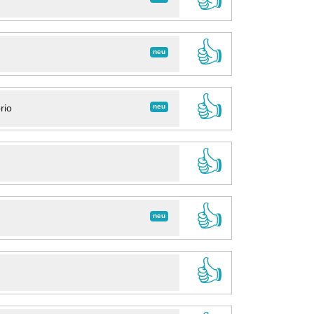
👍
neu
👍
neu
rio
👍
👍
neu
👍