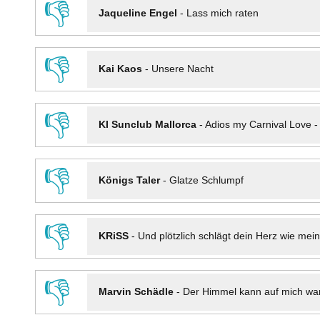
👎
Jaqueline Engel
-
Lass mich raten
👎
Kai Kaos
-
Unsere Nacht
👎
KI Sunclub Mallorca
-
Adios my Carnival Love 
👎
Königs Taler
-
Glatze Schlumpf
👎
KRiSS
-
Und plötzlich schlägt dein Herz wie mei
👎
Marvin Schädle
-
Der Himmel kann auf mich wa