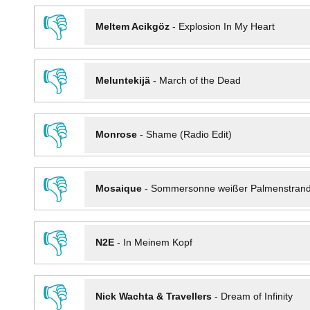
👎
Meltem Acikgöz
-
Explosion In My Heart
👎
Meluntekijä
-
March of the Dead
👎
Monrose
-
Shame (Radio Edit)
👎
Mosaique
-
Sommersonne weißer Palmenstran
👎
N2E
-
In Meinem Kopf
👎
Nick Wachta & Travellers
-
Dream of Infinity