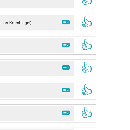
👍
👍
neu
stian Krumbiegel)
👍
neu
👍
neu
👍
neu
👍
neu