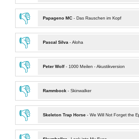
👎
Papageno MC
-
Das Rauschen im Kopf
👎
Pascal Silva
-
Aloha
👎
Peter Wolf
-
1000 Meilen - Akustikversion
👎
Rammbock
-
Skinwalker
👎
Skeleton Trap Horse
-
We Will Not Forget the Ep