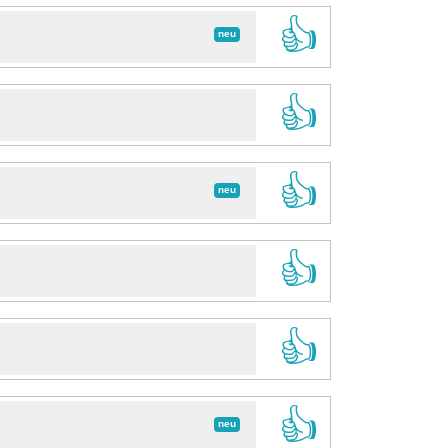
👍
neu
👍
👍
neu
👍
👍
👍
neu