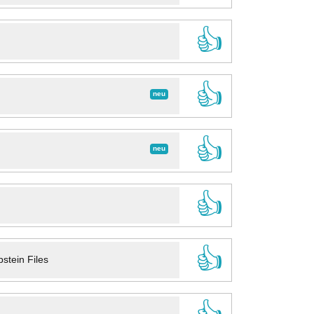
👍
👍
neu
👍
neu
👍
👍
stein Files