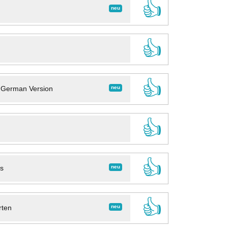
👍
neu
👍
👍
neu
- German Version
👍
👍
neu
ns
👍
neu
rten