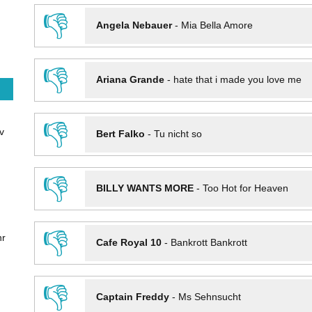
👎
Angela Nebauer
-
Mia Bella Amore
👎
Ariana Grande
-
hate that i made you love me
👎
v
Bert Falko
-
Tu nicht so
👎
BILLY WANTS MORE
-
Too Hot for Heaven
👎
hr
Cafe Royal 10
-
Bankrott Bankrott
👎
Captain Freddy
-
Ms Sehnsucht