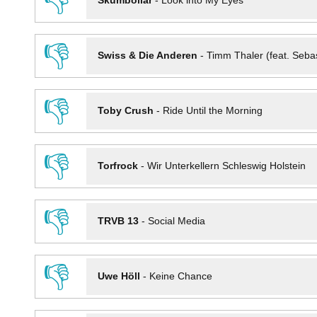
👎
Skumbollar
-
Look into My Eyes
👎
Swiss & Die Anderen
-
Timm Thaler (feat. Seba
👎
Toby Crush
-
Ride Until the Morning
👎
Torfrock
-
Wir Unterkellern Schleswig Holstein
👎
TRVB 13
-
Social Media
👎
Uwe Höll
-
Keine Chance