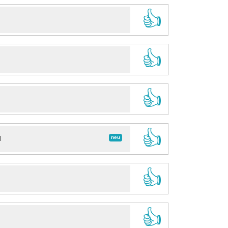
👍
👍
👍
👍
neu
d
👍
👍