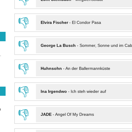
👎
Elvira Fischer
-
El Condor Pasa
👎
George La Busch
-
Sommer, Sonne und im Cab
.
👎
Huhnsohn
-
An der Ballermannküste
👎
Ina Irgendwo
-
Ich steh wieder auf
n
👎
JADE
-
Angel Of My Dreams