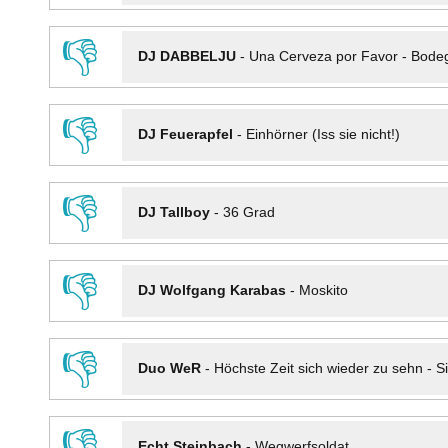
👎
DJ DABBELJU
-
Una Cerveza por Favor - Bode
👎
DJ Feuerapfel
-
Einhörner (Iss sie nicht!)
👎
DJ Tallboy
-
36 Grad
👎
DJ Wolfgang Karabas
-
Moskito
👎
Duo WeR
-
Höchste Zeit sich wieder zu sehn - Si
👎
Echt Steinbach
-
Wegwerfsoldat