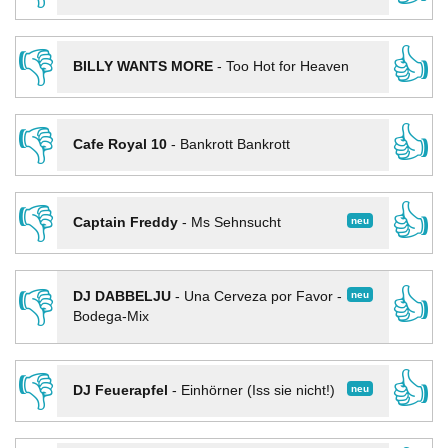
👎
👍
BILLY WANTS MORE
-
Too Hot for Heaven
👎
👍
Cafe Royal 10
-
Bankrott Bankrott
👎
👍
neu
Captain Freddy
-
Ms Sehnsucht
👎
👍
neu
DJ DABBELJU
-
Una Cerveza por Favor -
Bodega-Mix
👎
👍
neu
DJ Feuerapfel
-
Einhörner (Iss sie nicht!)