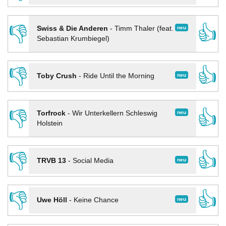
👎
👍
neu
Swiss & Die Anderen
-
Timm Thaler (feat.
Sebastian Krumbiegel)
👎
👍
neu
Toby Crush
-
Ride Until the Morning
👎
👍
neu
Torfrock
-
Wir Unterkellern Schleswig
Holstein
👎
👍
neu
TRVB 13
-
Social Media
👎
👍
neu
Uwe Höll
-
Keine Chance