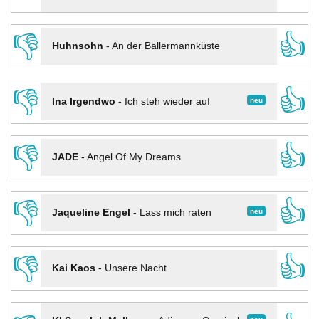
👎
👍
Huhnsohn
-
An der Ballermannküste
👎
👍
neu
Ina Irgendwo
-
Ich steh wieder auf
👎
👍
JADE
-
Angel Of My Dreams
👎
👍
neu
Jaqueline Engel
-
Lass mich raten
👎
👍
Kai Kaos
-
Unsere Nacht