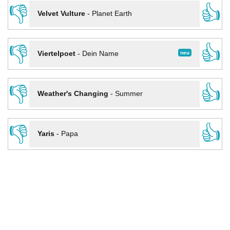
👎
👍
Velvet Vulture
-
Planet Earth
👎
👍
neu
Viertelpoet
-
Dein Name
👎
👍
Weather's Changing
-
Summer
👎
👍
Yaris
-
Papa