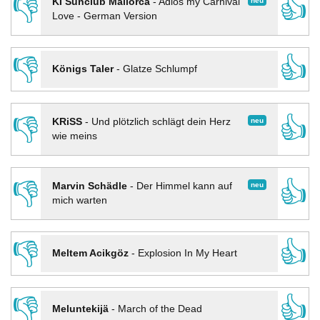
👎
👍
neu
KI Sunclub Mallorca
-
Adios my Carnival
Love - German Version
👎
👍
Königs Taler
-
Glatze Schlumpf
👎
👍
neu
KRiSS
-
Und plötzlich schlägt dein Herz
wie meins
👎
👍
neu
Marvin Schädle
-
Der Himmel kann auf
mich warten
👎
👍
Meltem Acikgöz
-
Explosion In My Heart
👎
👍
Meluntekijä
-
March of the Dead