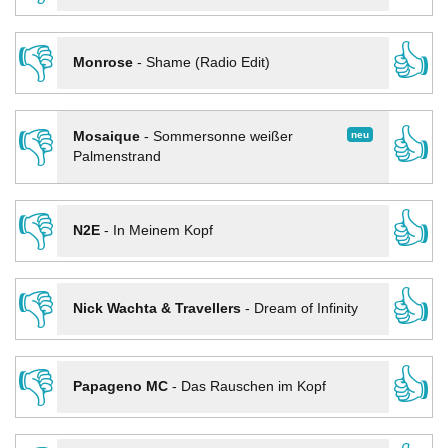
👎
👍
Monrose
-
Shame (Radio Edit)
👎
👍
neu
Mosaique
-
Sommersonne weißer
Palmenstrand
👎
👍
N2E
-
In Meinem Kopf
👎
👍
Nick Wachta & Travellers
-
Dream of Infinity
👎
👍
Papageno MC
-
Das Rauschen im Kopf