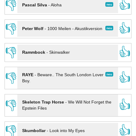
👎
👍
neu
Pascal Silva
-
Aloha
👎
👍
neu
Peter Wolf
-
1000 Meilen - Akustikversion
👎
👍
Rammbock
-
Skinwalker
👎
👍
neu
RAYE
-
Beware.. The South London Lover
Boy.
👎
👍
Skeleton Trap Horse
-
We Will Not Forget the
Epstein Files
👎
👍
Skumbollar
-
Look into My Eyes