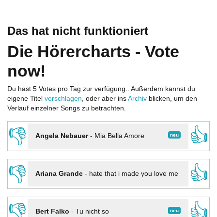
Das hat nicht funktioniert
Die Hörercharts - Vote
now!
Du hast 5 Votes pro Tag zur verfügung.. Außerdem kannst du
eigene Titel
vorschlagen
, oder aber ins
Archiv
blicken, um den
Verlauf einzelner Songs zu betrachten.
👎
👍
neu
Angela Nebauer
-
Mia Bella Amore
👎
👍
Ariana Grande
-
hate that i made you love me
👎
👍
neu
Bert Falko
-
Tu nicht so