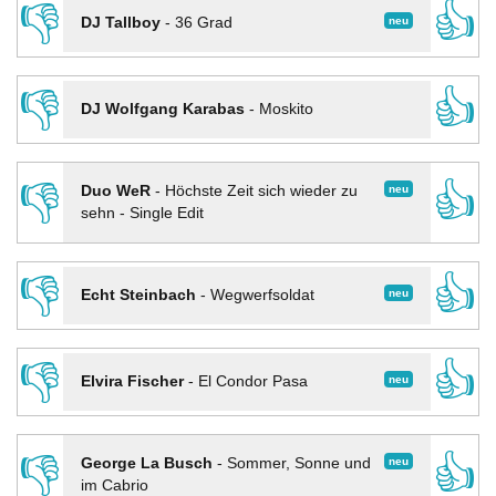
👎
👍
neu
DJ Tallboy
-
36 Grad
👎
👍
DJ Wolfgang Karabas
-
Moskito
👎
👍
neu
Duo WeR
-
Höchste Zeit sich wieder zu
sehn - Single Edit
👎
👍
neu
Echt Steinbach
-
Wegwerfsoldat
👎
👍
neu
Elvira Fischer
-
El Condor Pasa
👎
👍
neu
George La Busch
-
Sommer, Sonne und
im Cabrio