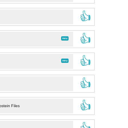
👍
👍
neu
👍
neu
👍
👍
stein Files