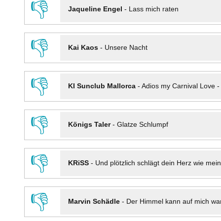
👎
Jaqueline Engel
-
Lass mich raten
👎
Kai Kaos
-
Unsere Nacht
👎
KI Sunclub Mallorca
-
Adios my Carnival Love 
👎
Königs Taler
-
Glatze Schlumpf
👎
KRiSS
-
Und plötzlich schlägt dein Herz wie mei
👎
Marvin Schädle
-
Der Himmel kann auf mich wa