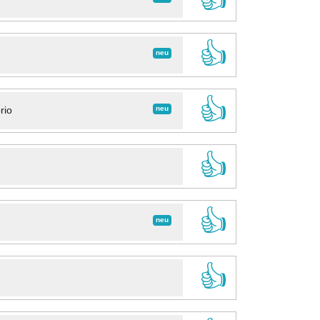
👍
neu
👍
neu
rio
👍
👍
neu
👍