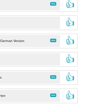
👍
neu
👍
👍
neu
- German Version
👍
👍
neu
ns
👍
neu
rten