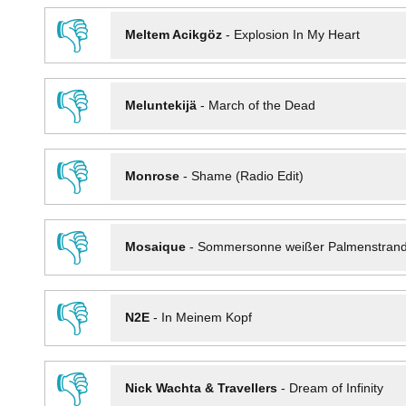
👎
Meltem Acikgöz
-
Explosion In My Heart
👎
Meluntekijä
-
March of the Dead
👎
Monrose
-
Shame (Radio Edit)
👎
Mosaique
-
Sommersonne weißer Palmenstran
👎
N2E
-
In Meinem Kopf
👎
Nick Wachta & Travellers
-
Dream of Infinity