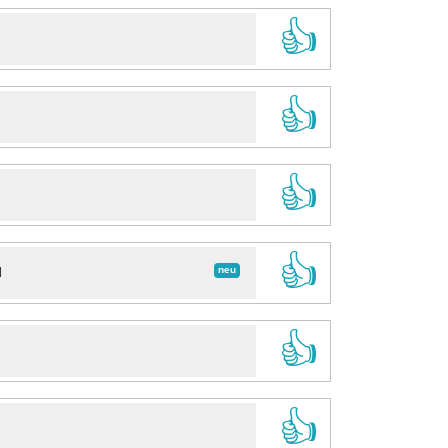
👍
👍
👍
👍
neu
d
👍
👍