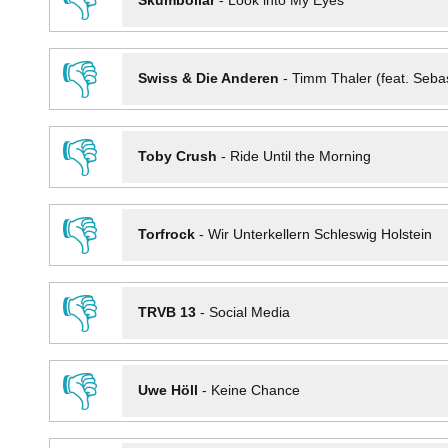
👎
Skumbollar
-
Look into My Eyes
👎
Swiss & Die Anderen
-
Timm Thaler (feat. Seba
👎
Toby Crush
-
Ride Until the Morning
👎
Torfrock
-
Wir Unterkellern Schleswig Holstein
👎
TRVB 13
-
Social Media
👎
Uwe Höll
-
Keine Chance