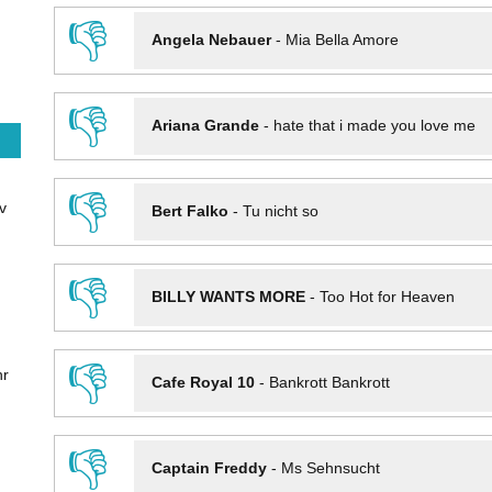
👎
Angela Nebauer
-
Mia Bella Amore
👎
Ariana Grande
-
hate that i made you love me
👎
v
Bert Falko
-
Tu nicht so
👎
BILLY WANTS MORE
-
Too Hot for Heaven
👎
hr
Cafe Royal 10
-
Bankrott Bankrott
👎
Captain Freddy
-
Ms Sehnsucht