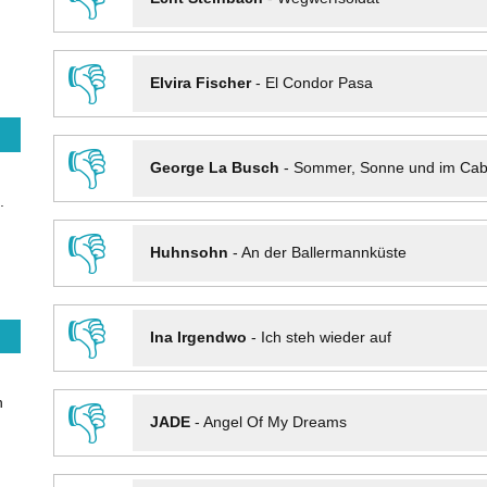
👎
Elvira Fischer
-
El Condor Pasa
👎
George La Busch
-
Sommer, Sonne und im Cab
.
👎
Huhnsohn
-
An der Ballermannküste
👎
Ina Irgendwo
-
Ich steh wieder auf
n
👎
JADE
-
Angel Of My Dreams