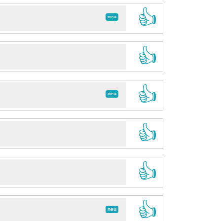
👍
neu
👍
👍
neu
👍
👍
👍
neu