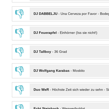
👎
DJ DABBELJU
-
Una Cerveza por Favor - Bode
👎
DJ Feuerapfel
-
Einhörner (Iss sie nicht!)
👎
DJ Tallboy
-
36 Grad
👎
DJ Wolfgang Karabas
-
Moskito
👎
Duo WeR
-
Höchste Zeit sich wieder zu sehn - Si
👎
Echt Steinbach
-
Wegwerfsoldat