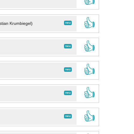
👍
👍
neu
stian Krumbiegel)
👍
neu
👍
neu
👍
neu
👍
neu