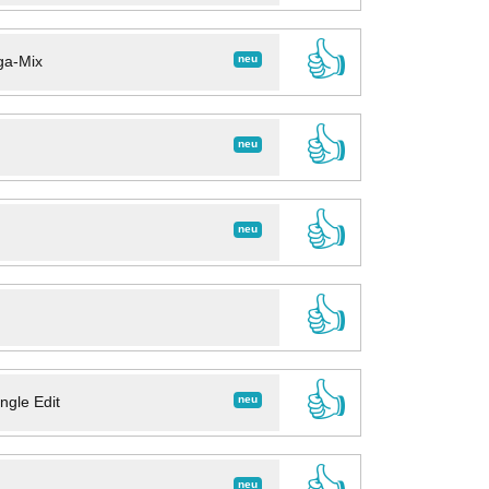
👍
neu
ga-Mix
👍
neu
👍
neu
👍
👍
neu
ngle Edit
👍
neu