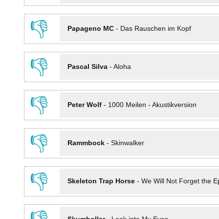
👎
Papageno MC
-
Das Rauschen im Kopf
👎
Pascal Silva
-
Aloha
👎
Peter Wolf
-
1000 Meilen - Akustikversion
👎
Rammbock
-
Skinwalker
👎
Skeleton Trap Horse
-
We Will Not Forget the Ep