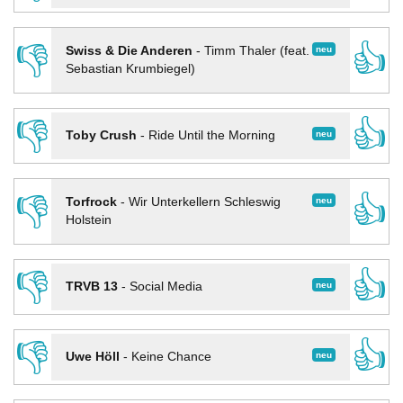
👎
👍
neu
Swiss & Die Anderen
-
Timm Thaler (feat.
Sebastian Krumbiegel)
👎
👍
neu
Toby Crush
-
Ride Until the Morning
👎
👍
neu
Torfrock
-
Wir Unterkellern Schleswig
Holstein
👎
👍
neu
TRVB 13
-
Social Media
👎
👍
neu
Uwe Höll
-
Keine Chance