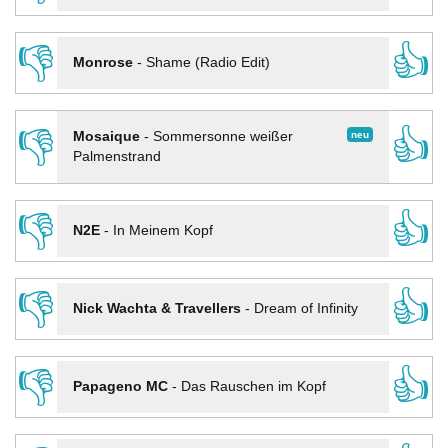
👎
👍
Monrose
-
Shame (Radio Edit)
👎
👍
neu
Mosaique
-
Sommersonne weißer
Palmenstrand
👎
👍
N2E
-
In Meinem Kopf
👎
👍
Nick Wachta & Travellers
-
Dream of Infinity
👎
👍
Papageno MC
-
Das Rauschen im Kopf