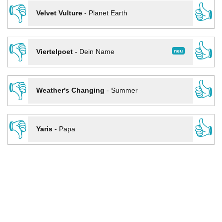
👎
👍
Velvet Vulture
-
Planet Earth
👎
👍
neu
Viertelpoet
-
Dein Name
👎
👍
Weather's Changing
-
Summer
👎
👍
Yaris
-
Papa