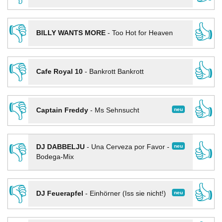
👎
👍
BILLY WANTS MORE
-
Too Hot for Heaven
👎
👍
Cafe Royal 10
-
Bankrott Bankrott
👎
👍
neu
Captain Freddy
-
Ms Sehnsucht
👎
👍
neu
DJ DABBELJU
-
Una Cerveza por Favor -
Bodega-Mix
👎
👍
neu
DJ Feuerapfel
-
Einhörner (Iss sie nicht!)