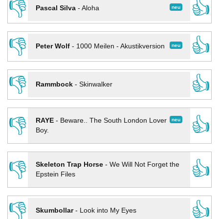
👎
👍
neu
Pascal Silva
-
Aloha
👎
👍
neu
Peter Wolf
-
1000 Meilen - Akustikversion
👎
👍
Rammbock
-
Skinwalker
👎
👍
neu
RAYE
-
Beware.. The South London Lover
Boy.
👎
👍
Skeleton Trap Horse
-
We Will Not Forget the
Epstein Files
👎
👍
Skumbollar
-
Look into My Eyes