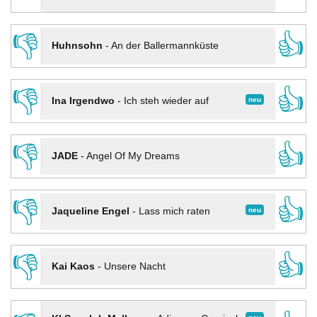
👎
👍
Huhnsohn
-
An der Ballermannküste
👎
👍
neu
Ina Irgendwo
-
Ich steh wieder auf
👎
👍
JADE
-
Angel Of My Dreams
👎
👍
neu
Jaqueline Engel
-
Lass mich raten
👎
👍
Kai Kaos
-
Unsere Nacht