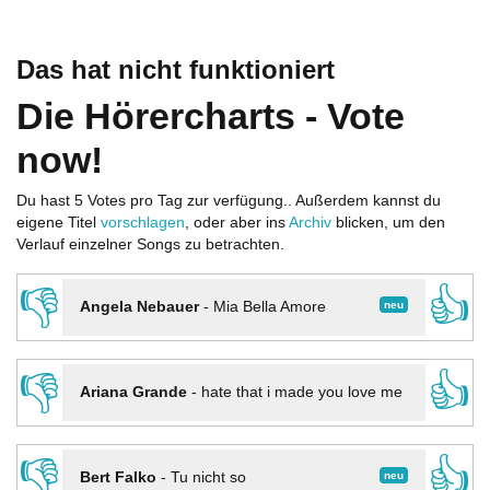
Das hat nicht funktioniert
Die Hörercharts - Vote
now!
Du hast 5 Votes pro Tag zur verfügung.. Außerdem kannst du
eigene Titel
vorschlagen
, oder aber ins
Archiv
blicken, um den
Verlauf einzelner Songs zu betrachten.
👎
👍
neu
Angela Nebauer
-
Mia Bella Amore
👎
👍
Ariana Grande
-
hate that i made you love me
👎
👍
neu
Bert Falko
-
Tu nicht so