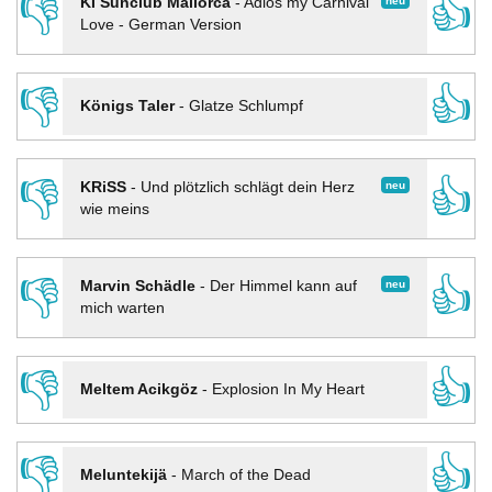
👎
👍
neu
KI Sunclub Mallorca
-
Adios my Carnival
Love - German Version
👎
👍
Königs Taler
-
Glatze Schlumpf
👎
👍
neu
KRiSS
-
Und plötzlich schlägt dein Herz
wie meins
👎
👍
neu
Marvin Schädle
-
Der Himmel kann auf
mich warten
👎
👍
Meltem Acikgöz
-
Explosion In My Heart
👎
👍
Meluntekijä
-
March of the Dead