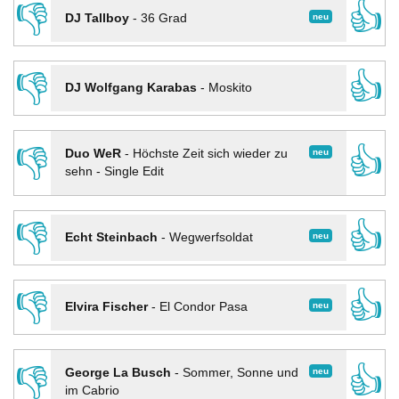
👎
👍
neu
DJ Tallboy
-
36 Grad
👎
👍
DJ Wolfgang Karabas
-
Moskito
👎
👍
neu
Duo WeR
-
Höchste Zeit sich wieder zu
sehn - Single Edit
👎
👍
neu
Echt Steinbach
-
Wegwerfsoldat
👎
👍
neu
Elvira Fischer
-
El Condor Pasa
👎
👍
neu
George La Busch
-
Sommer, Sonne und
im Cabrio