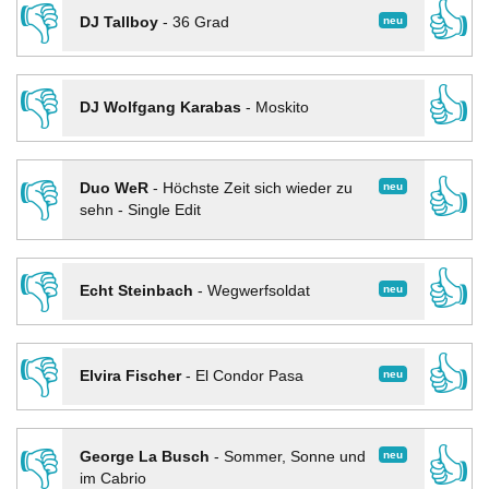
👎
👍
neu
DJ Tallboy
-
36 Grad
👎
👍
DJ Wolfgang Karabas
-
Moskito
👎
👍
neu
Duo WeR
-
Höchste Zeit sich wieder zu
sehn - Single Edit
👎
👍
neu
Echt Steinbach
-
Wegwerfsoldat
👎
👍
neu
Elvira Fischer
-
El Condor Pasa
👎
👍
neu
George La Busch
-
Sommer, Sonne und
im Cabrio