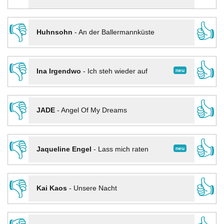
👎
👍
Huhnsohn
-
An der Ballermannküste
👎
👍
neu
Ina Irgendwo
-
Ich steh wieder auf
👎
👍
JADE
-
Angel Of My Dreams
👎
👍
neu
Jaqueline Engel
-
Lass mich raten
👎
👍
Kai Kaos
-
Unsere Nacht