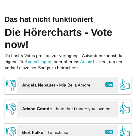
Das hat nicht funktioniert
Die Hörercharts - Vote
now!
Du hast 5 Votes pro Tag zur verfügung.. Außerdem kannst du
eigene Titel
vorschlagen
, oder aber ins
Archiv
blicken, um den
Verlauf einzelner Songs zu betrachten.
👎
👍
neu
Angela Nebauer
-
Mia Bella Amore
👎
👍
Ariana Grande
-
hate that i made you love me
👎
👍
neu
Bert Falko
-
Tu nicht so