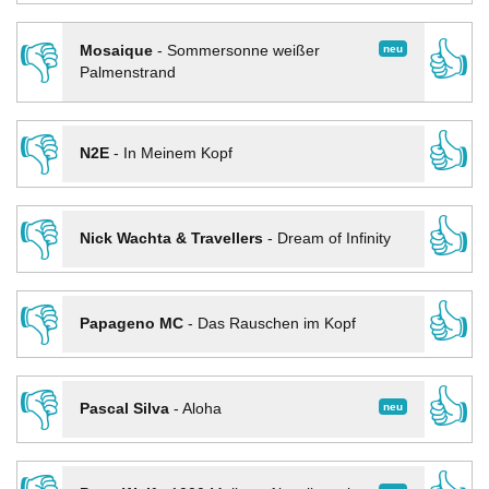
👎
👍
neu
Mosaique
-
Sommersonne weißer
Palmenstrand
👎
👍
N2E
-
In Meinem Kopf
👎
👍
Nick Wachta & Travellers
-
Dream of Infinity
👎
👍
Papageno MC
-
Das Rauschen im Kopf
👎
👍
neu
Pascal Silva
-
Aloha