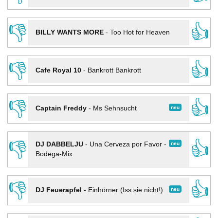
👎
👍
BILLY WANTS MORE
-
Too Hot for Heaven
👎
👍
Cafe Royal 10
-
Bankrott Bankrott
👎
👍
neu
Captain Freddy
-
Ms Sehnsucht
👎
👍
neu
DJ DABBELJU
-
Una Cerveza por Favor -
Bodega-Mix
👎
👍
neu
DJ Feuerapfel
-
Einhörner (Iss sie nicht!)