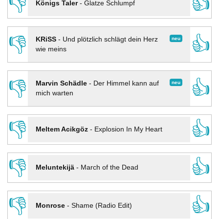
👎
👍
Königs Taler
-
Glatze Schlumpf
👎
👍
neu
KRiSS
-
Und plötzlich schlägt dein Herz
wie meins
👎
👍
neu
Marvin Schädle
-
Der Himmel kann auf
mich warten
👎
👍
Meltem Acikgöz
-
Explosion In My Heart
👎
👍
Meluntekijä
-
March of the Dead
👎
👍
Monrose
-
Shame (Radio Edit)