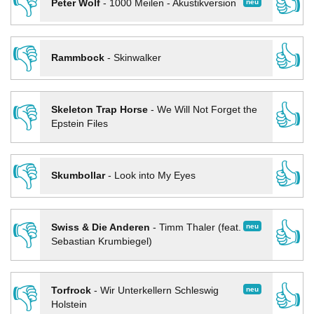
👎
👍
neu
Peter Wolf
-
1000 Meilen - Akustikversion
👎
👍
Rammbock
-
Skinwalker
👎
👍
Skeleton Trap Horse
-
We Will Not Forget the
Epstein Files
👎
👍
Skumbollar
-
Look into My Eyes
👎
👍
neu
Swiss & Die Anderen
-
Timm Thaler (feat.
Sebastian Krumbiegel)
👎
👍
neu
Torfrock
-
Wir Unterkellern Schleswig
Holstein