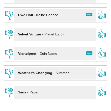
👎
👍
neu
Uwe Höll
-
Keine Chance
👎
👍
Velvet Vulture
-
Planet Earth
👎
👍
neu
Viertelpoet
-
Dein Name
👎
👍
Weather's Changing
-
Summer
👎
👍
Yaris
-
Papa