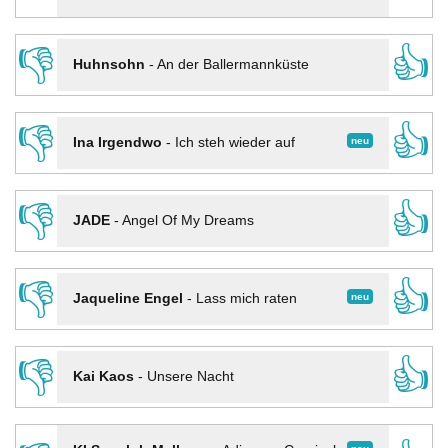
👎
👍
Huhnsohn
-
An der Ballermannküste
👎
👍
neu
Ina Irgendwo
-
Ich steh wieder auf
👎
👍
JADE
-
Angel Of My Dreams
👎
👍
neu
Jaqueline Engel
-
Lass mich raten
👎
👍
Kai Kaos
-
Unsere Nacht