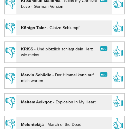
👎
👍
neu
KI Sunclub Mallorca
-
Adios my Carnival
Love - German Version
👎
👍
Königs Taler
-
Glatze Schlumpf
👎
👍
neu
KRiSS
-
Und plötzlich schlägt dein Herz
wie meins
👎
👍
neu
Marvin Schädle
-
Der Himmel kann auf
mich warten
👎
👍
Meltem Acikgöz
-
Explosion In My Heart
👎
👍
Meluntekijä
-
March of the Dead