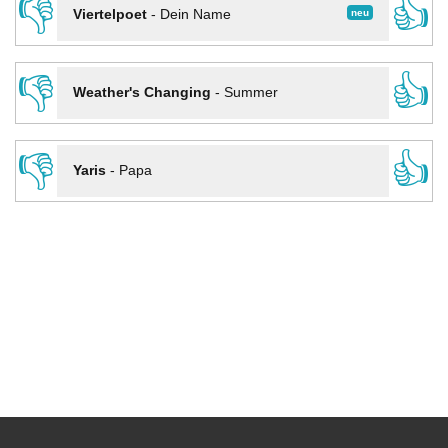
👎
👍
neu
Viertelpoet
-
Dein Name
👎
👍
Weather's Changing
-
Summer
👎
👍
Yaris
-
Papa