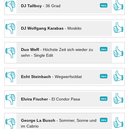
👎
👍
neu
DJ Tallboy
-
36 Grad
👎
👍
DJ Wolfgang Karabas
-
Moskito
👎
👍
neu
Duo WeR
-
Höchste Zeit sich wieder zu
sehn - Single Edit
👎
👍
neu
Echt Steinbach
-
Wegwerfsoldat
👎
👍
neu
Elvira Fischer
-
El Condor Pasa
👎
👍
neu
George La Busch
-
Sommer, Sonne und
im Cabrio