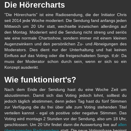
Die Hörercharts
"Die Hörercharts" ist eine Radiosendung, die der Initiator Chris
seit 2014 jede Woche moderiert. Die Sendung fand anfangs jeden
Mittwoch um 20 Uhr statt, wechselte inzwischen allerdings auf
den Montag. Moderiert wird die Sendung nicht streng und seriös
wie eine normale Chartsshow, sondern immer mit einem kleinen
Augenzwinkern und den persönlichen Zu- und Abneigungen des
Moderators. Dies dient nur der Unterhaltung und hat keinen
Einfluss auf das Voting oder die freigeschalteten Songs. tl;dr: Da
muss der Moderator schon durch sein, wenn er sich so ein
Konzept ausdenkt.
Wie funktioniert's?
Nach dem Ende der Sendung hast du eine Woche Zeit um
abzustimmen. Damit sich das Voting jedoch lohnt, solltest du
jedoch täglich abstimmen, denn jeden Tag hast du fünf Stimmen
zur Verfügung die du frei über alle zum Voting stehenden Titel
verteilen kannst - egal ob positive oder negative Stimmen. Das
Voting wird montags 2 Stunden vor der Sendung, also um 18 Uhr,
geschlossen. Um 20 Uhr findet dann die Auswertung live auf
allen
übertragenden Radiosendern
statt. Die neue Votingphase beginnt