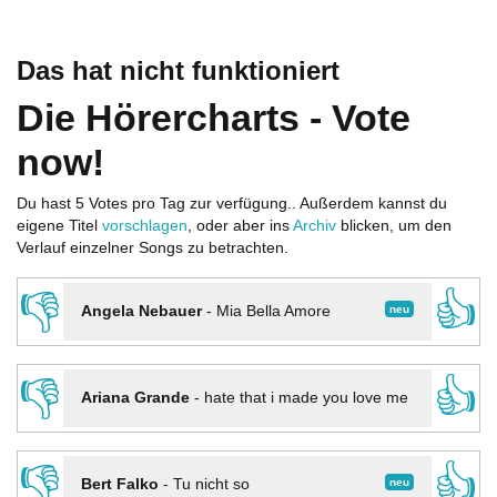
Das hat nicht funktioniert
Die Hörercharts - Vote
now!
Du hast 5 Votes pro Tag zur verfügung.. Außerdem kannst du
eigene Titel
vorschlagen
, oder aber ins
Archiv
blicken, um den
Verlauf einzelner Songs zu betrachten.
👎
👍
neu
Angela Nebauer
-
Mia Bella Amore
👎
👍
Ariana Grande
-
hate that i made you love me
👎
👍
neu
Bert Falko
-
Tu nicht so