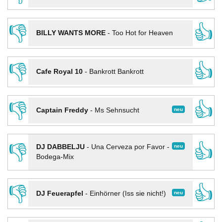
👎
👍
BILLY WANTS MORE
-
Too Hot for Heaven
👎
👍
Cafe Royal 10
-
Bankrott Bankrott
👎
👍
neu
Captain Freddy
-
Ms Sehnsucht
👎
👍
neu
DJ DABBELJU
-
Una Cerveza por Favor -
Bodega-Mix
👎
👍
neu
DJ Feuerapfel
-
Einhörner (Iss sie nicht!)