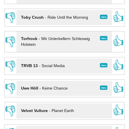
👎
👍
neu
Toby Crush
-
Ride Until the Morning
👎
👍
neu
Torfrock
-
Wir Unterkellern Schleswig
Holstein
👎
👍
neu
TRVB 13
-
Social Media
👎
👍
neu
Uwe Höll
-
Keine Chance
👎
👍
Velvet Vulture
-
Planet Earth