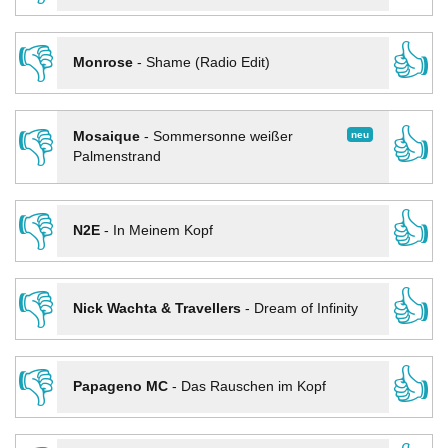
👎
👍
Monrose
-
Shame (Radio Edit)
👎
👍
neu
Mosaique
-
Sommersonne weißer
Palmenstrand
👎
👍
N2E
-
In Meinem Kopf
👎
👍
Nick Wachta & Travellers
-
Dream of Infinity
👎
👍
Papageno MC
-
Das Rauschen im Kopf