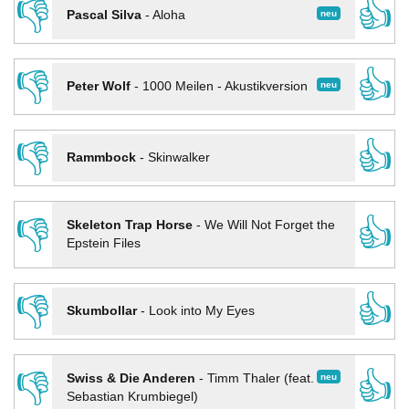
👎
👍
neu
Pascal Silva
-
Aloha
👎
👍
neu
Peter Wolf
-
1000 Meilen - Akustikversion
👎
👍
Rammbock
-
Skinwalker
👎
👍
Skeleton Trap Horse
-
We Will Not Forget the
Epstein Files
👎
👍
Skumbollar
-
Look into My Eyes
👎
👍
neu
Swiss & Die Anderen
-
Timm Thaler (feat.
Sebastian Krumbiegel)