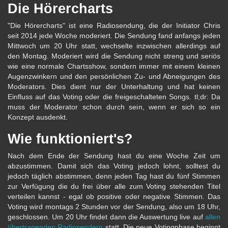
Die Hörercharts
"Die Hörercharts" ist eine Radiosendung, die der Initiator Chris
seit 2014 jede Woche moderiert. Die Sendung fand anfangs jeden
Mittwoch um 20 Uhr statt, wechselte inzwischen allerdings auf
den Montag. Moderiert wird die Sendung nicht streng und seriös
wie eine normale Chartsshow, sondern immer mit einem kleinen
Augenzwinkern und den persönlichen Zu- und Abneigungen des
Moderators. Dies dient nur der Unterhaltung und hat keinen
Einfluss auf das Voting oder die freigeschalteten Songs. tl;dr: Da
muss der Moderator schon durch sein, wenn er sich so ein
Konzept ausdenkt.
Wie funktioniert's?
Nach dem Ende der Sendung hast du eine Woche Zeit um
abzustimmen. Damit sich das Voting jedoch lohnt, solltest du
jedoch täglich abstimmen, denn jeden Tag hast du fünf Stimmen
zur Verfügung die du frei über alle zum Voting stehenden Titel
verteilen kannst - egal ob positive oder negative Stimmen. Das
Voting wird montags 2 Stunden vor der Sendung, also um 18 Uhr,
geschlossen. Um 20 Uhr findet dann die Auswertung live auf
allen
übertragenden Radiosendern
statt. Die neue Votingphase beginnt