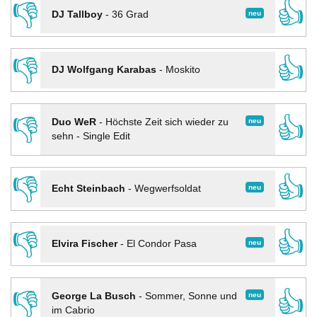
👎
👍
neu
DJ Tallboy
-
36 Grad
👎
👍
DJ Wolfgang Karabas
-
Moskito
👎
👍
neu
Duo WeR
-
Höchste Zeit sich wieder zu
sehn - Single Edit
👎
👍
neu
Echt Steinbach
-
Wegwerfsoldat
👎
👍
neu
Elvira Fischer
-
El Condor Pasa
👎
👍
neu
George La Busch
-
Sommer, Sonne und
im Cabrio