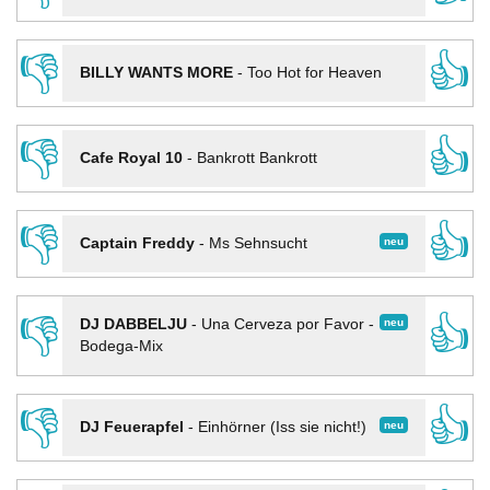
👎
👍
BILLY WANTS MORE
-
Too Hot for Heaven
👎
👍
Cafe Royal 10
-
Bankrott Bankrott
👎
👍
neu
Captain Freddy
-
Ms Sehnsucht
👎
👍
neu
DJ DABBELJU
-
Una Cerveza por Favor -
Bodega-Mix
👎
👍
neu
DJ Feuerapfel
-
Einhörner (Iss sie nicht!)