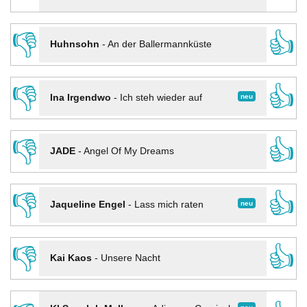
👎
👍
Huhnsohn
-
An der Ballermannküste
👎
👍
neu
Ina Irgendwo
-
Ich steh wieder auf
👎
👍
JADE
-
Angel Of My Dreams
👎
👍
neu
Jaqueline Engel
-
Lass mich raten
👎
👍
Kai Kaos
-
Unsere Nacht