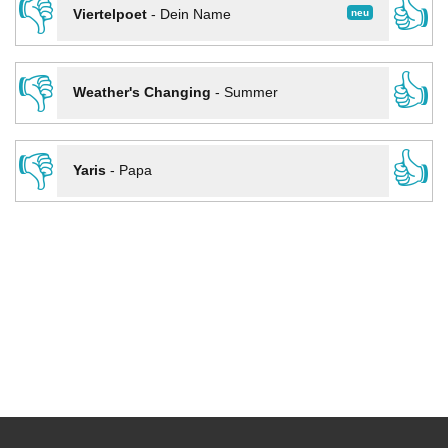
👎
👍
neu
Viertelpoet
-
Dein Name
👎
👍
Weather's Changing
-
Summer
👎
👍
Yaris
-
Papa