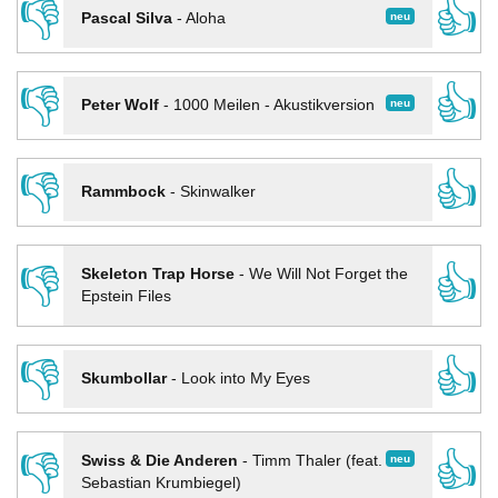
👎
👍
neu
Pascal Silva
-
Aloha
👎
👍
neu
Peter Wolf
-
1000 Meilen - Akustikversion
👎
👍
Rammbock
-
Skinwalker
👎
👍
Skeleton Trap Horse
-
We Will Not Forget the
Epstein Files
👎
👍
Skumbollar
-
Look into My Eyes
👎
👍
neu
Swiss & Die Anderen
-
Timm Thaler (feat.
Sebastian Krumbiegel)