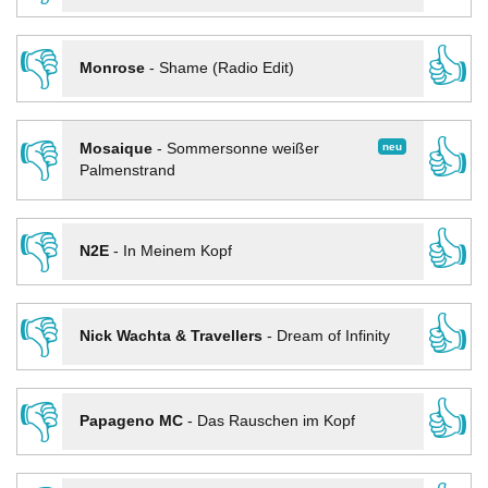
👎
👍
Monrose
-
Shame (Radio Edit)
👎
👍
neu
Mosaique
-
Sommersonne weißer
Palmenstrand
👎
👍
N2E
-
In Meinem Kopf
👎
👍
Nick Wachta & Travellers
-
Dream of Infinity
👎
👍
Papageno MC
-
Das Rauschen im Kopf