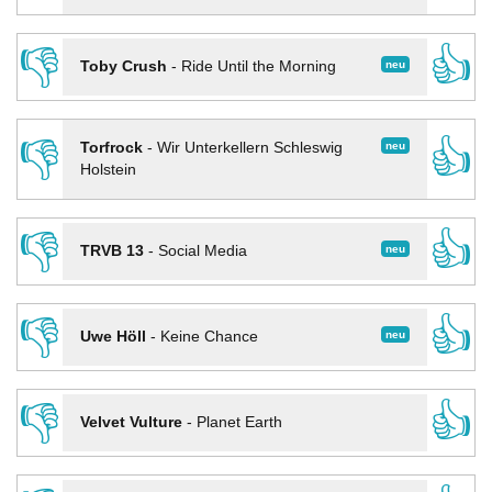
👎
👍
neu
Toby Crush
-
Ride Until the Morning
👎
👍
neu
Torfrock
-
Wir Unterkellern Schleswig
Holstein
👎
👍
neu
TRVB 13
-
Social Media
👎
👍
neu
Uwe Höll
-
Keine Chance
👎
👍
Velvet Vulture
-
Planet Earth