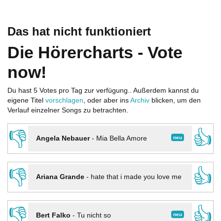
Das hat nicht funktioniert
Die Hörercharts - Vote
now!
Du hast 5 Votes pro Tag zur verfügung.. Außerdem kannst du
eigene Titel
vorschlagen
, oder aber ins
Archiv
blicken, um den
Verlauf einzelner Songs zu betrachten.
👎
👍
neu
Angela Nebauer
-
Mia Bella Amore
👎
👍
Ariana Grande
-
hate that i made you love me
👎
👍
neu
Bert Falko
-
Tu nicht so