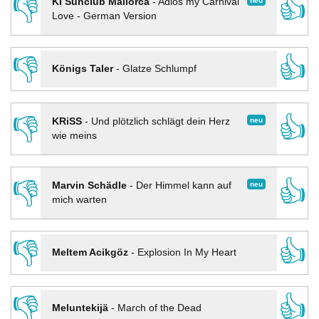
👎
👍
neu
KI Sunclub Mallorca
-
Adios my Carnival
Love - German Version
👎
👍
Königs Taler
-
Glatze Schlumpf
👎
👍
neu
KRiSS
-
Und plötzlich schlägt dein Herz
wie meins
👎
👍
neu
Marvin Schädle
-
Der Himmel kann auf
mich warten
👎
👍
Meltem Acikgöz
-
Explosion In My Heart
👎
👍
Meluntekijä
-
March of the Dead