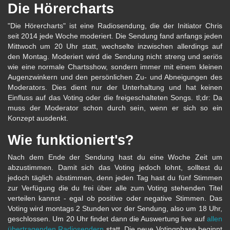
Die Hörercharts
"Die Hörercharts" ist eine Radiosendung, die der Initiator Chris
seit 2014 jede Woche moderiert. Die Sendung fand anfangs jeden
Mittwoch um 20 Uhr statt, wechselte inzwischen allerdings auf
den Montag. Moderiert wird die Sendung nicht streng und seriös
wie eine normale Chartsshow, sondern immer mit einem kleinen
Augenzwinkern und den persönlichen Zu- und Abneigungen des
Moderators. Dies dient nur der Unterhaltung und hat keinen
Einfluss auf das Voting oder die freigeschalteten Songs. tl;dr: Da
muss der Moderator schon durch sein, wenn er sich so ein
Konzept ausdenkt.
Wie funktioniert's?
Nach dem Ende der Sendung hast du eine Woche Zeit um
abzustimmen. Damit sich das Voting jedoch lohnt, solltest du
jedoch täglich abstimmen, denn jeden Tag hast du fünf Stimmen
zur Verfügung die du frei über alle zum Voting stehenden Titel
verteilen kannst - egal ob positive oder negative Stimmen. Das
Voting wird montags 2 Stunden vor der Sendung, also um 18 Uhr,
geschlossen. Um 20 Uhr findet dann die Auswertung live auf
allen
übertragenden Radiosendern
statt. Die neue Votingphase beginnt