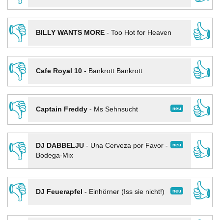
👎
👍
BILLY WANTS MORE
-
Too Hot for Heaven
👎
👍
Cafe Royal 10
-
Bankrott Bankrott
👎
👍
neu
Captain Freddy
-
Ms Sehnsucht
👎
👍
neu
DJ DABBELJU
-
Una Cerveza por Favor -
Bodega-Mix
👎
👍
neu
DJ Feuerapfel
-
Einhörner (Iss sie nicht!)