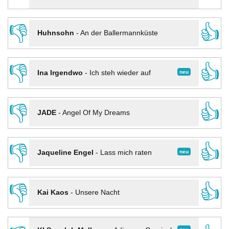
👎
👍
Huhnsohn
-
An der Ballermannküste
👎
👍
neu
Ina Irgendwo
-
Ich steh wieder auf
👎
👍
JADE
-
Angel Of My Dreams
👎
👍
neu
Jaqueline Engel
-
Lass mich raten
👎
👍
Kai Kaos
-
Unsere Nacht