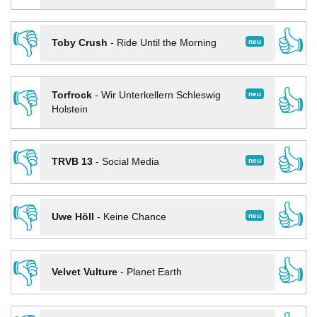
👎
👍
neu
Toby Crush
-
Ride Until the Morning
👎
👍
neu
Torfrock
-
Wir Unterkellern Schleswig
Holstein
👎
👍
neu
TRVB 13
-
Social Media
👎
👍
neu
Uwe Höll
-
Keine Chance
👎
👍
Velvet Vulture
-
Planet Earth