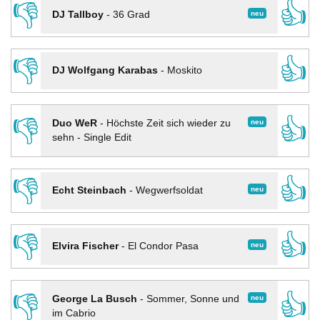
👎
👍
neu
DJ Tallboy
-
36 Grad
👎
👍
DJ Wolfgang Karabas
-
Moskito
👎
👍
neu
Duo WeR
-
Höchste Zeit sich wieder zu
sehn - Single Edit
👎
👍
neu
Echt Steinbach
-
Wegwerfsoldat
👎
👍
neu
Elvira Fischer
-
El Condor Pasa
👎
👍
neu
George La Busch
-
Sommer, Sonne und
im Cabrio