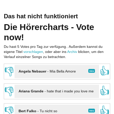
Das hat nicht funktioniert
Die Hörercharts - Vote
now!
Du hast 5 Votes pro Tag zur verfügung.. Außerdem kannst du
eigene Titel
vorschlagen
, oder aber ins
Archiv
blicken, um den
Verlauf einzelner Songs zu betrachten.
👎
👍
neu
Angela Nebauer
-
Mia Bella Amore
👎
👍
Ariana Grande
-
hate that i made you love me
👎
👍
neu
Bert Falko
-
Tu nicht so