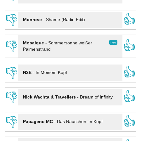
👎
👍
Monrose
-
Shame (Radio Edit)
👎
👍
neu
Mosaique
-
Sommersonne weißer
Palmenstrand
👎
👍
N2E
-
In Meinem Kopf
👎
👍
Nick Wachta & Travellers
-
Dream of Infinity
👎
👍
Papageno MC
-
Das Rauschen im Kopf