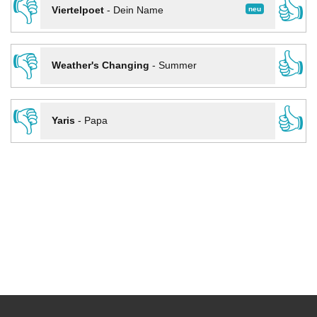
👎
👍
neu
Viertelpoet
-
Dein Name
👎
👍
Weather's Changing
-
Summer
👎
👍
Yaris
-
Papa