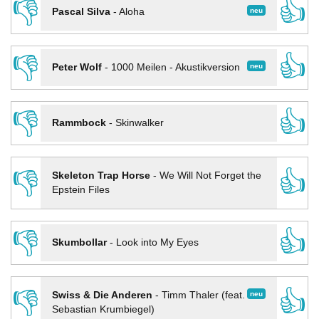
👎
👍
neu
Pascal Silva
-
Aloha
👎
👍
neu
Peter Wolf
-
1000 Meilen - Akustikversion
👎
👍
Rammbock
-
Skinwalker
👎
👍
Skeleton Trap Horse
-
We Will Not Forget the
Epstein Files
👎
👍
Skumbollar
-
Look into My Eyes
👎
👍
neu
Swiss & Die Anderen
-
Timm Thaler (feat.
Sebastian Krumbiegel)