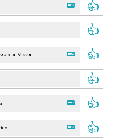
👍
neu
👍
👍
neu
- German Version
👍
👍
neu
ns
👍
neu
rten