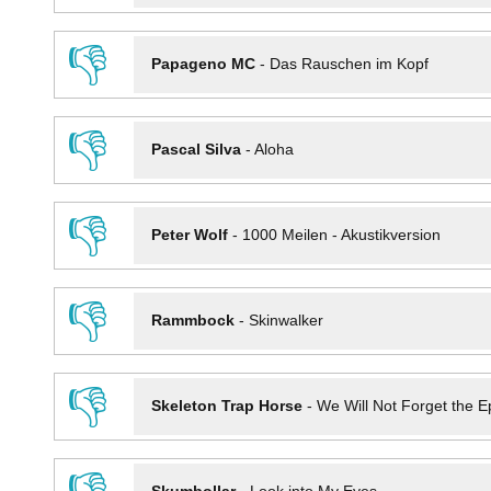
👎
Papageno MC
-
Das Rauschen im Kopf
👎
Pascal Silva
-
Aloha
👎
Peter Wolf
-
1000 Meilen - Akustikversion
👎
Rammbock
-
Skinwalker
👎
Skeleton Trap Horse
-
We Will Not Forget the Ep