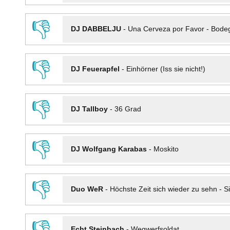
👎
DJ DABBELJU
-
Una Cerveza por Favor - Bode
👎
DJ Feuerapfel
-
Einhörner (Iss sie nicht!)
👎
DJ Tallboy
-
36 Grad
👎
DJ Wolfgang Karabas
-
Moskito
👎
Duo WeR
-
Höchste Zeit sich wieder zu sehn - Si
👎
Echt Steinbach
-
Wegwerfsoldat