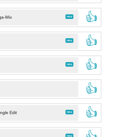
👍
neu
ga-Mix
👍
neu
👍
neu
👍
👍
neu
ngle Edit
👍
neu