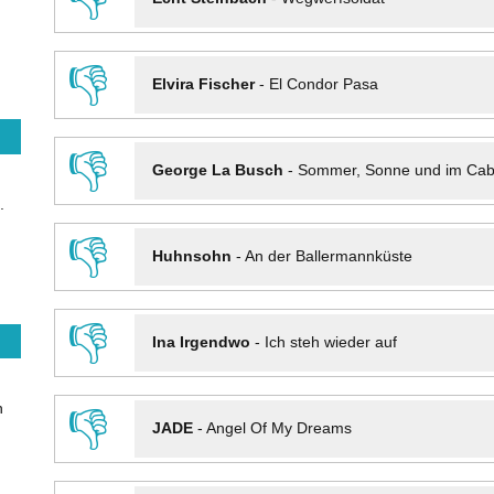
👎
Elvira Fischer
-
El Condor Pasa
👎
George La Busch
-
Sommer, Sonne und im Cab
.
👎
Huhnsohn
-
An der Ballermannküste
👎
Ina Irgendwo
-
Ich steh wieder auf
n
👎
JADE
-
Angel Of My Dreams