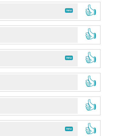
👍
neu
👍
👍
neu
👍
👍
👍
neu