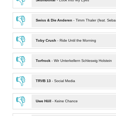
👎
Skumbollar
-
Look into My Eyes
👎
Swiss & Die Anderen
-
Timm Thaler (feat. Seba
👎
Toby Crush
-
Ride Until the Morning
👎
Torfrock
-
Wir Unterkellern Schleswig Holstein
👎
TRVB 13
-
Social Media
👎
Uwe Höll
-
Keine Chance