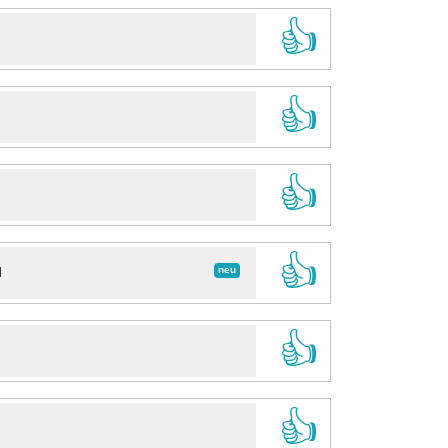
👍
👍
👍
👍
neu
d
👍
👍