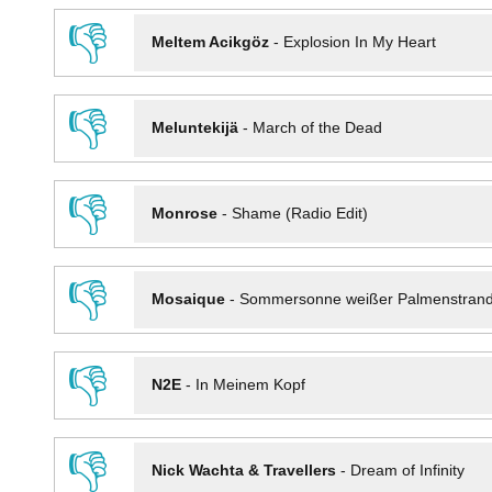
👎
Meltem Acikgöz
-
Explosion In My Heart
👎
Meluntekijä
-
March of the Dead
👎
Monrose
-
Shame (Radio Edit)
👎
Mosaique
-
Sommersonne weißer Palmenstran
👎
N2E
-
In Meinem Kopf
👎
Nick Wachta & Travellers
-
Dream of Infinity