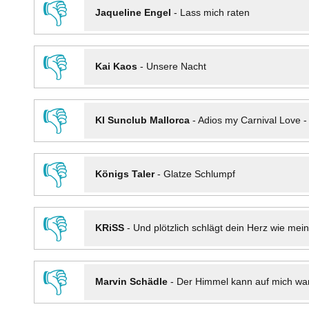
👎
Jaqueline Engel
-
Lass mich raten
👎
Kai Kaos
-
Unsere Nacht
👎
KI Sunclub Mallorca
-
Adios my Carnival Love 
👎
Königs Taler
-
Glatze Schlumpf
👎
KRiSS
-
Und plötzlich schlägt dein Herz wie mei
👎
Marvin Schädle
-
Der Himmel kann auf mich wa