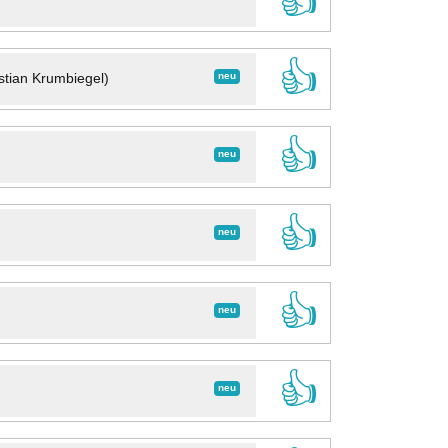
👍
👍
neu
stian Krumbiegel)
👍
neu
👍
neu
👍
neu
👍
neu