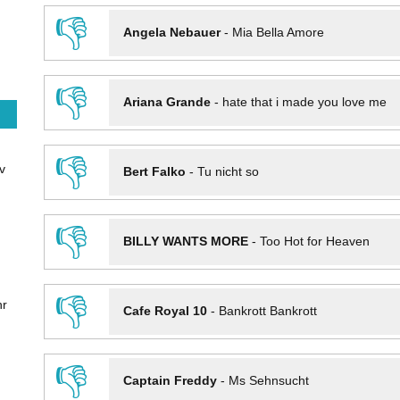
👎
Angela Nebauer
-
Mia Bella Amore
👎
Ariana Grande
-
hate that i made you love me
👎
v
Bert Falko
-
Tu nicht so
👎
BILLY WANTS MORE
-
Too Hot for Heaven
👎
hr
Cafe Royal 10
-
Bankrott Bankrott
👎
Captain Freddy
-
Ms Sehnsucht