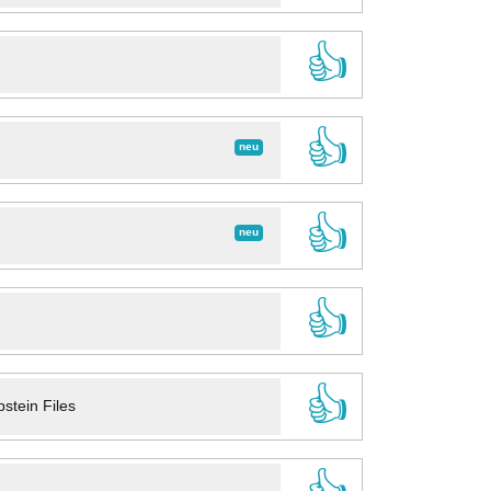
👍
👍
neu
👍
neu
👍
👍
stein Files