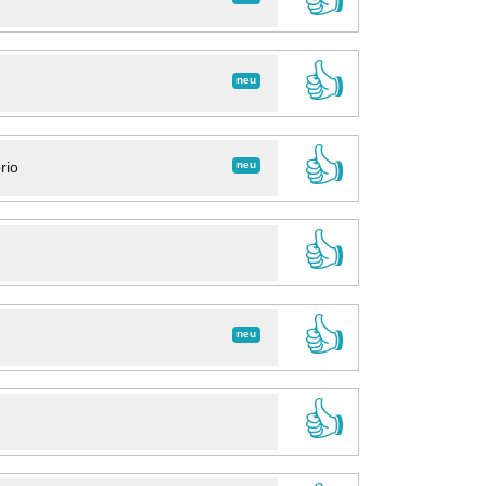
👍
neu
👍
neu
rio
👍
👍
neu
👍