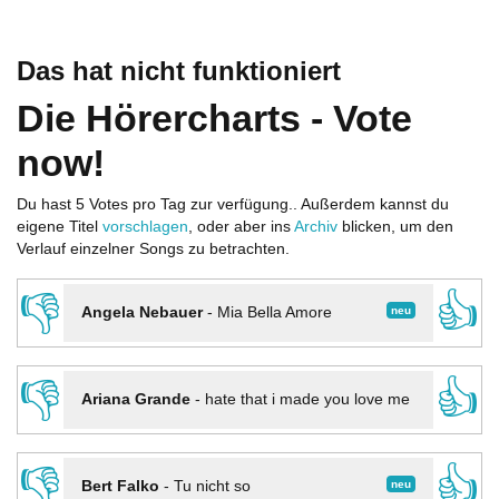
Das hat nicht funktioniert
Die Hörercharts - Vote
now!
Du hast 5 Votes pro Tag zur verfügung.. Außerdem kannst du
eigene Titel
vorschlagen
, oder aber ins
Archiv
blicken, um den
Verlauf einzelner Songs zu betrachten.
👎
👍
neu
Angela Nebauer
-
Mia Bella Amore
👎
👍
Ariana Grande
-
hate that i made you love me
👎
👍
neu
Bert Falko
-
Tu nicht so