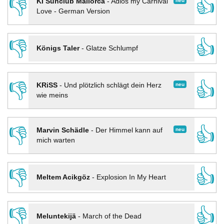
👎
👍
neu
KI Sunclub Mallorca
-
Adios my Carnival
Love - German Version
👎
👍
Königs Taler
-
Glatze Schlumpf
👎
👍
neu
KRiSS
-
Und plötzlich schlägt dein Herz
wie meins
👎
👍
neu
Marvin Schädle
-
Der Himmel kann auf
mich warten
👎
👍
Meltem Acikgöz
-
Explosion In My Heart
👎
👍
Meluntekijä
-
March of the Dead