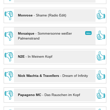
👎
👍
Monrose
-
Shame (Radio Edit)
👎
👍
neu
Mosaique
-
Sommersonne weißer
Palmenstrand
👎
👍
N2E
-
In Meinem Kopf
👎
👍
Nick Wachta & Travellers
-
Dream of Infinity
👎
👍
Papageno MC
-
Das Rauschen im Kopf