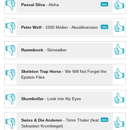
👎
👍
neu
Pascal Silva
-
Aloha
👎
👍
neu
Peter Wolf
-
1000 Meilen - Akustikversion
👎
👍
Rammbock
-
Skinwalker
👎
👍
Skeleton Trap Horse
-
We Will Not Forget the
Epstein Files
👎
👍
Skumbollar
-
Look into My Eyes
👎
👍
neu
Swiss & Die Anderen
-
Timm Thaler (feat.
Sebastian Krumbiegel)