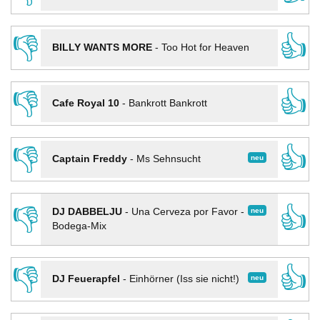
👎
👍
BILLY WANTS MORE
-
Too Hot for Heaven
👎
👍
Cafe Royal 10
-
Bankrott Bankrott
👎
👍
neu
Captain Freddy
-
Ms Sehnsucht
👎
👍
neu
DJ DABBELJU
-
Una Cerveza por Favor -
Bodega-Mix
👎
👍
neu
DJ Feuerapfel
-
Einhörner (Iss sie nicht!)