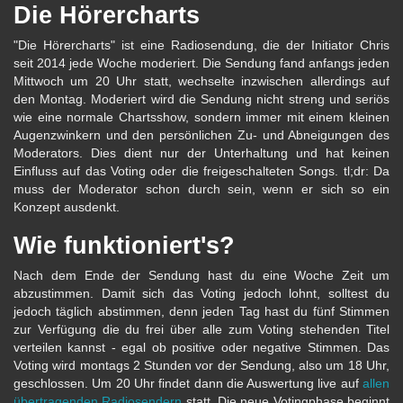
Die Hörercharts
"Die Hörercharts" ist eine Radiosendung, die der Initiator Chris
seit 2014 jede Woche moderiert. Die Sendung fand anfangs jeden
Mittwoch um 20 Uhr statt, wechselte inzwischen allerdings auf
den Montag. Moderiert wird die Sendung nicht streng und seriös
wie eine normale Chartsshow, sondern immer mit einem kleinen
Augenzwinkern und den persönlichen Zu- und Abneigungen des
Moderators. Dies dient nur der Unterhaltung und hat keinen
Einfluss auf das Voting oder die freigeschalteten Songs. tl;dr: Da
muss der Moderator schon durch sein, wenn er sich so ein
Konzept ausdenkt.
Wie funktioniert's?
Nach dem Ende der Sendung hast du eine Woche Zeit um
abzustimmen. Damit sich das Voting jedoch lohnt, solltest du
jedoch täglich abstimmen, denn jeden Tag hast du fünf Stimmen
zur Verfügung die du frei über alle zum Voting stehenden Titel
verteilen kannst - egal ob positive oder negative Stimmen. Das
Voting wird montags 2 Stunden vor der Sendung, also um 18 Uhr,
geschlossen. Um 20 Uhr findet dann die Auswertung live auf
allen
übertragenden Radiosendern
statt. Die neue Votingphase beginnt