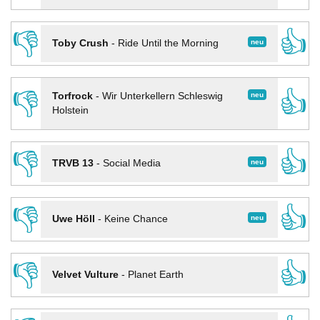
👎
👍
neu
Toby Crush
-
Ride Until the Morning
👎
👍
neu
Torfrock
-
Wir Unterkellern Schleswig
Holstein
👎
👍
neu
TRVB 13
-
Social Media
👎
👍
neu
Uwe Höll
-
Keine Chance
👎
👍
Velvet Vulture
-
Planet Earth