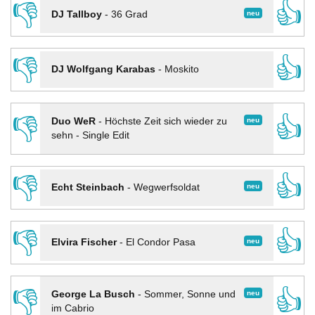
👎
👍
neu
DJ Tallboy
-
36 Grad
👎
👍
DJ Wolfgang Karabas
-
Moskito
👎
👍
neu
Duo WeR
-
Höchste Zeit sich wieder zu
sehn - Single Edit
👎
👍
neu
Echt Steinbach
-
Wegwerfsoldat
👎
👍
neu
Elvira Fischer
-
El Condor Pasa
👎
👍
neu
George La Busch
-
Sommer, Sonne und
im Cabrio