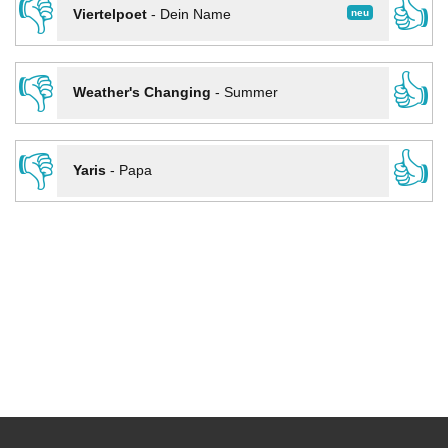
👎
👍
neu
Viertelpoet
-
Dein Name
👎
👍
Weather's Changing
-
Summer
👎
👍
Yaris
-
Papa