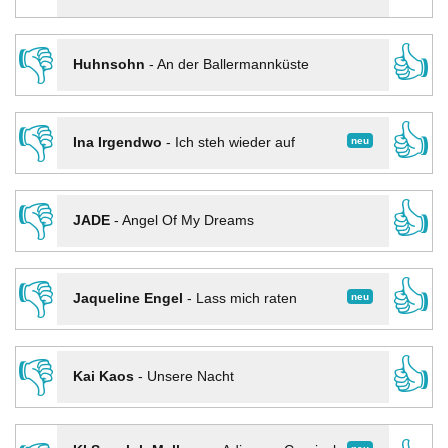
👎
👍
Huhnsohn
-
An der Ballermannküste
👎
👍
neu
Ina Irgendwo
-
Ich steh wieder auf
👎
👍
JADE
-
Angel Of My Dreams
👎
👍
neu
Jaqueline Engel
-
Lass mich raten
👎
👍
Kai Kaos
-
Unsere Nacht