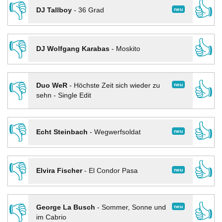
👎
👍
neu
DJ Tallboy
-
36 Grad
👎
👍
DJ Wolfgang Karabas
-
Moskito
👎
👍
neu
Duo WeR
-
Höchste Zeit sich wieder zu
sehn - Single Edit
👎
👍
neu
Echt Steinbach
-
Wegwerfsoldat
👎
👍
neu
Elvira Fischer
-
El Condor Pasa
👎
👍
neu
George La Busch
-
Sommer, Sonne und
im Cabrio