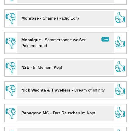
👎
👍
Monrose
-
Shame (Radio Edit)
👎
👍
neu
Mosaique
-
Sommersonne weißer
Palmenstrand
👎
👍
N2E
-
In Meinem Kopf
👎
👍
Nick Wachta & Travellers
-
Dream of Infinity
👎
👍
Papageno MC
-
Das Rauschen im Kopf