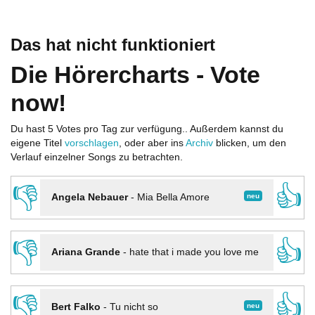
Das hat nicht funktioniert
Die Hörercharts - Vote
now!
Du hast 5 Votes pro Tag zur verfügung.. Außerdem kannst du
eigene Titel
vorschlagen
, oder aber ins
Archiv
blicken, um den
Verlauf einzelner Songs zu betrachten.
👎
👍
neu
Angela Nebauer
-
Mia Bella Amore
👎
👍
Ariana Grande
-
hate that i made you love me
👎
👍
neu
Bert Falko
-
Tu nicht so