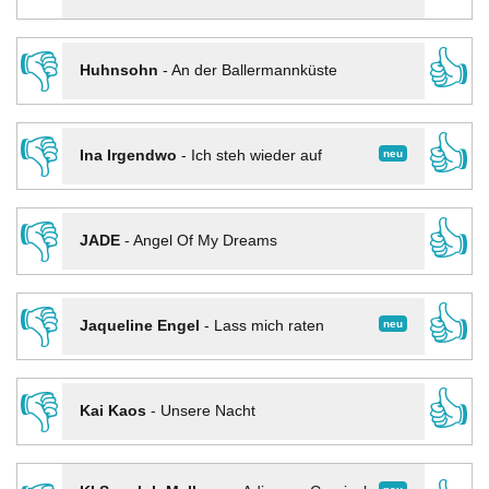
👎
👍
Huhnsohn
-
An der Ballermannküste
👎
👍
neu
Ina Irgendwo
-
Ich steh wieder auf
👎
👍
JADE
-
Angel Of My Dreams
👎
👍
neu
Jaqueline Engel
-
Lass mich raten
👎
👍
Kai Kaos
-
Unsere Nacht