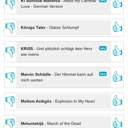
👎
👍
neu
KI Sunclub Mallorca
-
Adios my Carnival
Love - German Version
👎
👍
Königs Taler
-
Glatze Schlumpf
👎
👍
neu
KRiSS
-
Und plötzlich schlägt dein Herz
wie meins
👎
👍
neu
Marvin Schädle
-
Der Himmel kann auf
mich warten
👎
👍
Meltem Acikgöz
-
Explosion In My Heart
👎
👍
Meluntekijä
-
March of the Dead