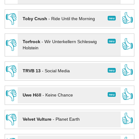
👎
👍
neu
Toby Crush
-
Ride Until the Morning
👎
👍
neu
Torfrock
-
Wir Unterkellern Schleswig
Holstein
👎
👍
neu
TRVB 13
-
Social Media
👎
👍
neu
Uwe Höll
-
Keine Chance
👎
👍
Velvet Vulture
-
Planet Earth