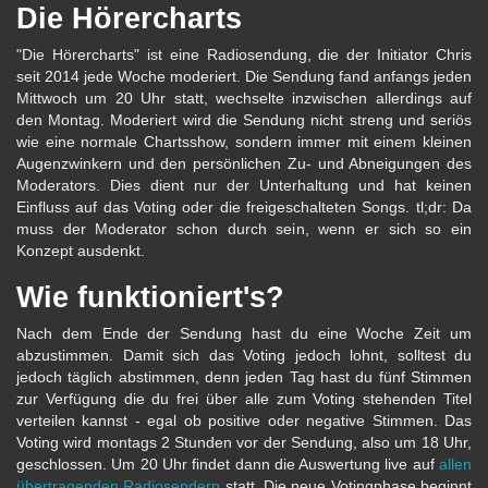
Die Hörercharts
"Die Hörercharts" ist eine Radiosendung, die der Initiator Chris
seit 2014 jede Woche moderiert. Die Sendung fand anfangs jeden
Mittwoch um 20 Uhr statt, wechselte inzwischen allerdings auf
den Montag. Moderiert wird die Sendung nicht streng und seriös
wie eine normale Chartsshow, sondern immer mit einem kleinen
Augenzwinkern und den persönlichen Zu- und Abneigungen des
Moderators. Dies dient nur der Unterhaltung und hat keinen
Einfluss auf das Voting oder die freigeschalteten Songs. tl;dr: Da
muss der Moderator schon durch sein, wenn er sich so ein
Konzept ausdenkt.
Wie funktioniert's?
Nach dem Ende der Sendung hast du eine Woche Zeit um
abzustimmen. Damit sich das Voting jedoch lohnt, solltest du
jedoch täglich abstimmen, denn jeden Tag hast du fünf Stimmen
zur Verfügung die du frei über alle zum Voting stehenden Titel
verteilen kannst - egal ob positive oder negative Stimmen. Das
Voting wird montags 2 Stunden vor der Sendung, also um 18 Uhr,
geschlossen. Um 20 Uhr findet dann die Auswertung live auf
allen
übertragenden Radiosendern
statt. Die neue Votingphase beginnt