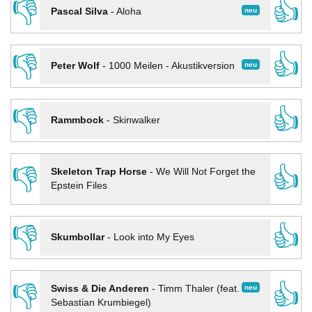
👎
👍
neu
Pascal Silva
-
Aloha
👎
👍
neu
Peter Wolf
-
1000 Meilen - Akustikversion
👎
👍
Rammbock
-
Skinwalker
👎
👍
Skeleton Trap Horse
-
We Will Not Forget the
Epstein Files
👎
👍
Skumbollar
-
Look into My Eyes
👎
👍
neu
Swiss & Die Anderen
-
Timm Thaler (feat.
Sebastian Krumbiegel)