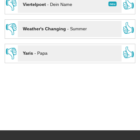
👎
👍
neu
Viertelpoet
-
Dein Name
👎
👍
Weather's Changing
-
Summer
👎
👍
Yaris
-
Papa