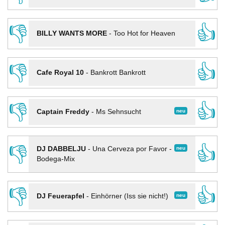
👎
👍
BILLY WANTS MORE
-
Too Hot for Heaven
👎
👍
Cafe Royal 10
-
Bankrott Bankrott
👎
👍
neu
Captain Freddy
-
Ms Sehnsucht
👎
👍
neu
DJ DABBELJU
-
Una Cerveza por Favor -
Bodega-Mix
👎
👍
neu
DJ Feuerapfel
-
Einhörner (Iss sie nicht!)