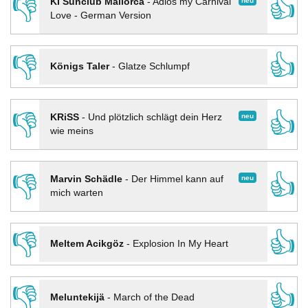
👎
👍
neu
KI Sunclub Mallorca
-
Adios my Carnival
Love - German Version
👎
👍
Königs Taler
-
Glatze Schlumpf
👎
👍
neu
KRiSS
-
Und plötzlich schlägt dein Herz
wie meins
👎
👍
neu
Marvin Schädle
-
Der Himmel kann auf
mich warten
👎
👍
Meltem Acikgöz
-
Explosion In My Heart
👎
👍
Meluntekijä
-
March of the Dead