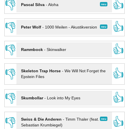
👎
👍
neu
Pascal Silva
-
Aloha
👎
👍
neu
Peter Wolf
-
1000 Meilen - Akustikversion
👎
👍
Rammbock
-
Skinwalker
👎
👍
Skeleton Trap Horse
-
We Will Not Forget the
Epstein Files
👎
👍
Skumbollar
-
Look into My Eyes
👎
👍
neu
Swiss & Die Anderen
-
Timm Thaler (feat.
Sebastian Krumbiegel)