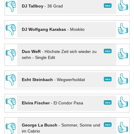
👎
👍
neu
DJ Tallboy
-
36 Grad
👎
👍
DJ Wolfgang Karabas
-
Moskito
👎
👍
neu
Duo WeR
-
Höchste Zeit sich wieder zu
sehn - Single Edit
👎
👍
neu
Echt Steinbach
-
Wegwerfsoldat
👎
👍
neu
Elvira Fischer
-
El Condor Pasa
👎
👍
neu
George La Busch
-
Sommer, Sonne und
im Cabrio