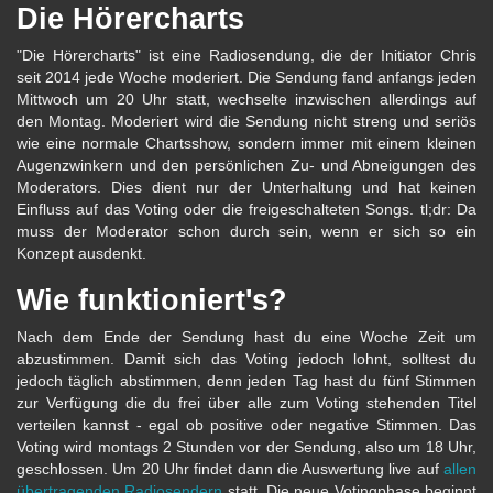
Die Hörercharts
"Die Hörercharts" ist eine Radiosendung, die der Initiator Chris
seit 2014 jede Woche moderiert. Die Sendung fand anfangs jeden
Mittwoch um 20 Uhr statt, wechselte inzwischen allerdings auf
den Montag. Moderiert wird die Sendung nicht streng und seriös
wie eine normale Chartsshow, sondern immer mit einem kleinen
Augenzwinkern und den persönlichen Zu- und Abneigungen des
Moderators. Dies dient nur der Unterhaltung und hat keinen
Einfluss auf das Voting oder die freigeschalteten Songs. tl;dr: Da
muss der Moderator schon durch sein, wenn er sich so ein
Konzept ausdenkt.
Wie funktioniert's?
Nach dem Ende der Sendung hast du eine Woche Zeit um
abzustimmen. Damit sich das Voting jedoch lohnt, solltest du
jedoch täglich abstimmen, denn jeden Tag hast du fünf Stimmen
zur Verfügung die du frei über alle zum Voting stehenden Titel
verteilen kannst - egal ob positive oder negative Stimmen. Das
Voting wird montags 2 Stunden vor der Sendung, also um 18 Uhr,
geschlossen. Um 20 Uhr findet dann die Auswertung live auf
allen
übertragenden Radiosendern
statt. Die neue Votingphase beginnt