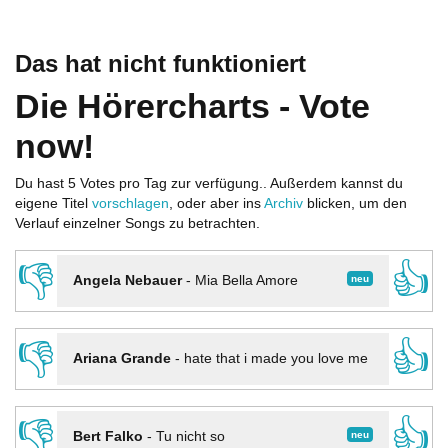
Das hat nicht funktioniert
Die Hörercharts - Vote
now!
Du hast 5 Votes pro Tag zur verfügung.. Außerdem kannst du
eigene Titel
vorschlagen
, oder aber ins
Archiv
blicken, um den
Verlauf einzelner Songs zu betrachten.
👎
👍
neu
Angela Nebauer
-
Mia Bella Amore
👎
👍
Ariana Grande
-
hate that i made you love me
👎
👍
neu
Bert Falko
-
Tu nicht so