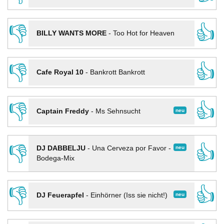
👎
👍
BILLY WANTS MORE
-
Too Hot for Heaven
👎
👍
Cafe Royal 10
-
Bankrott Bankrott
👎
👍
neu
Captain Freddy
-
Ms Sehnsucht
👎
👍
neu
DJ DABBELJU
-
Una Cerveza por Favor -
Bodega-Mix
👎
👍
neu
DJ Feuerapfel
-
Einhörner (Iss sie nicht!)