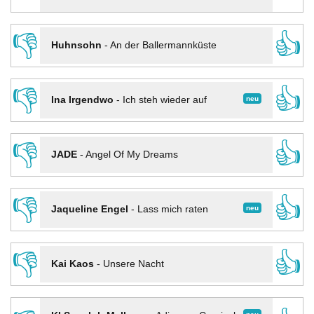
👎
👍
Huhnsohn
-
An der Ballermannküste
👎
👍
neu
Ina Irgendwo
-
Ich steh wieder auf
👎
👍
JADE
-
Angel Of My Dreams
👎
👍
neu
Jaqueline Engel
-
Lass mich raten
👎
👍
Kai Kaos
-
Unsere Nacht