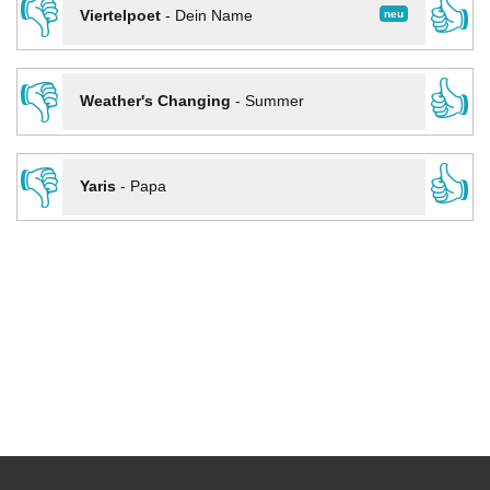
👎
👍
neu
Viertelpoet
-
Dein Name
👎
👍
Weather's Changing
-
Summer
👎
👍
Yaris
-
Papa