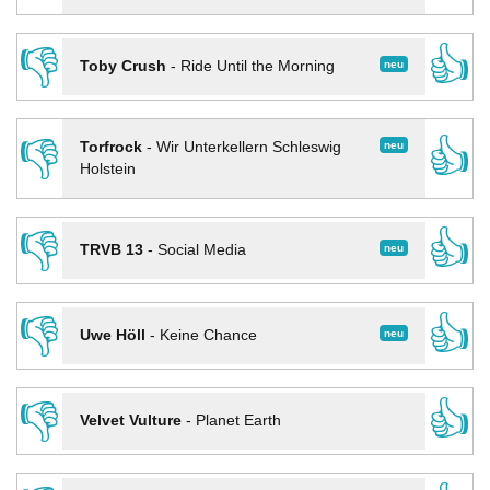
👎
👍
neu
Toby Crush
-
Ride Until the Morning
👎
👍
neu
Torfrock
-
Wir Unterkellern Schleswig
Holstein
👎
👍
neu
TRVB 13
-
Social Media
👎
👍
neu
Uwe Höll
-
Keine Chance
👎
👍
Velvet Vulture
-
Planet Earth