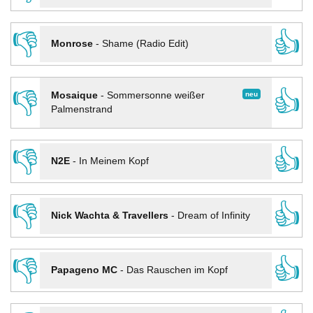
👎
👍
Monrose
-
Shame (Radio Edit)
👎
👍
neu
Mosaique
-
Sommersonne weißer
Palmenstrand
👎
👍
N2E
-
In Meinem Kopf
👎
👍
Nick Wachta & Travellers
-
Dream of Infinity
👎
👍
Papageno MC
-
Das Rauschen im Kopf