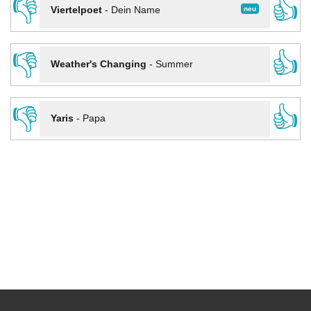
👎
👍
neu
Viertelpoet
-
Dein Name
👎
👍
Weather's Changing
-
Summer
👎
👍
Yaris
-
Papa