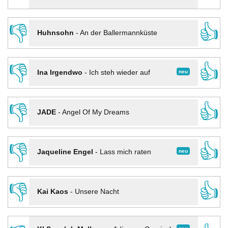
👎
👍
Huhnsohn
-
An der Ballermannküste
👎
👍
neu
Ina Irgendwo
-
Ich steh wieder auf
👎
👍
JADE
-
Angel Of My Dreams
👎
👍
neu
Jaqueline Engel
-
Lass mich raten
👎
👍
Kai Kaos
-
Unsere Nacht