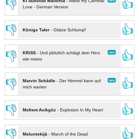
👎
👍
neu
KI Sunclub Mallorca
-
Adios my Carnival
Love - German Version
👎
👍
Königs Taler
-
Glatze Schlumpf
👎
👍
neu
KRiSS
-
Und plötzlich schlägt dein Herz
wie meins
👎
👍
neu
Marvin Schädle
-
Der Himmel kann auf
mich warten
👎
👍
Meltem Acikgöz
-
Explosion In My Heart
👎
👍
Meluntekijä
-
March of the Dead