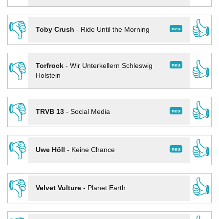
👎
👍
neu
Toby Crush
-
Ride Until the Morning
👎
👍
neu
Torfrock
-
Wir Unterkellern Schleswig
Holstein
👎
👍
neu
TRVB 13
-
Social Media
👎
👍
neu
Uwe Höll
-
Keine Chance
👎
👍
Velvet Vulture
-
Planet Earth