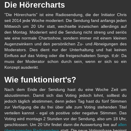
Die Hörercharts
"Die Hörercharts" ist eine Radiosendung, die der Initiator Chris
seit 2014 jede Woche moderiert. Die Sendung fand anfangs jeden
Mittwoch um 20 Uhr statt, wechselte inzwischen allerdings auf
den Montag. Moderiert wird die Sendung nicht streng und seriös
wie eine normale Chartsshow, sondern immer mit einem kleinen
Augenzwinkern und den persönlichen Zu- und Abneigungen des
Moderators. Dies dient nur der Unterhaltung und hat keinen
Einfluss auf das Voting oder die freigeschalteten Songs. tl;dr: Da
muss der Moderator schon durch sein, wenn er sich so ein
Konzept ausdenkt.
Wie funktioniert's?
Nach dem Ende der Sendung hast du eine Woche Zeit um
abzustimmen. Damit sich das Voting jedoch lohnt, solltest du
jedoch täglich abstimmen, denn jeden Tag hast du fünf Stimmen
zur Verfügung die du frei über alle zum Voting stehenden Titel
verteilen kannst - egal ob positive oder negative Stimmen. Das
Voting wird montags 2 Stunden vor der Sendung, also um 18 Uhr,
geschlossen. Um 20 Uhr findet dann die Auswertung live auf
allen
übertragenden Radiosendern
statt. Die neue Votingphase beginnt