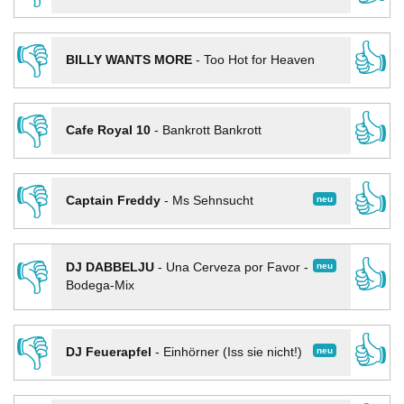
👎
👍
BILLY WANTS MORE
-
Too Hot for Heaven
👎
👍
Cafe Royal 10
-
Bankrott Bankrott
👎
👍
neu
Captain Freddy
-
Ms Sehnsucht
👎
👍
neu
DJ DABBELJU
-
Una Cerveza por Favor -
Bodega-Mix
👎
👍
neu
DJ Feuerapfel
-
Einhörner (Iss sie nicht!)