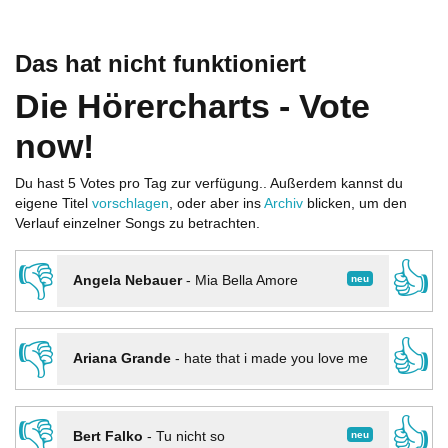
Das hat nicht funktioniert
Die Hörercharts - Vote
now!
Du hast 5 Votes pro Tag zur verfügung.. Außerdem kannst du
eigene Titel
vorschlagen
, oder aber ins
Archiv
blicken, um den
Verlauf einzelner Songs zu betrachten.
👎
👍
neu
Angela Nebauer
-
Mia Bella Amore
👎
👍
Ariana Grande
-
hate that i made you love me
👎
👍
neu
Bert Falko
-
Tu nicht so