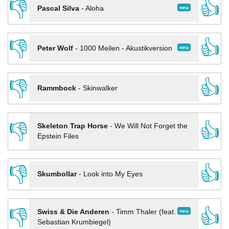
👎
👍
neu
Pascal Silva
-
Aloha
👎
👍
neu
Peter Wolf
-
1000 Meilen - Akustikversion
👎
👍
Rammbock
-
Skinwalker
👎
👍
Skeleton Trap Horse
-
We Will Not Forget the
Epstein Files
👎
👍
Skumbollar
-
Look into My Eyes
👎
👍
neu
Swiss & Die Anderen
-
Timm Thaler (feat.
Sebastian Krumbiegel)