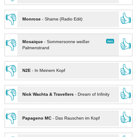
👎
👍
Monrose
-
Shame (Radio Edit)
👎
👍
neu
Mosaique
-
Sommersonne weißer
Palmenstrand
👎
👍
N2E
-
In Meinem Kopf
👎
👍
Nick Wachta & Travellers
-
Dream of Infinity
👎
👍
Papageno MC
-
Das Rauschen im Kopf