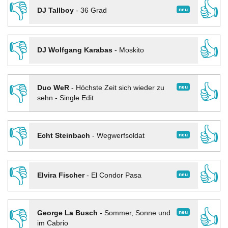
👎
👍
neu
DJ Tallboy
-
36 Grad
👎
👍
DJ Wolfgang Karabas
-
Moskito
👎
👍
neu
Duo WeR
-
Höchste Zeit sich wieder zu
sehn - Single Edit
👎
👍
neu
Echt Steinbach
-
Wegwerfsoldat
👎
👍
neu
Elvira Fischer
-
El Condor Pasa
👎
👍
neu
George La Busch
-
Sommer, Sonne und
im Cabrio