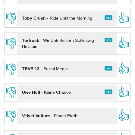
👎
👍
neu
Toby Crush
-
Ride Until the Morning
👎
👍
neu
Torfrock
-
Wir Unterkellern Schleswig
Holstein
👎
👍
neu
TRVB 13
-
Social Media
👎
👍
neu
Uwe Höll
-
Keine Chance
👎
👍
Velvet Vulture
-
Planet Earth