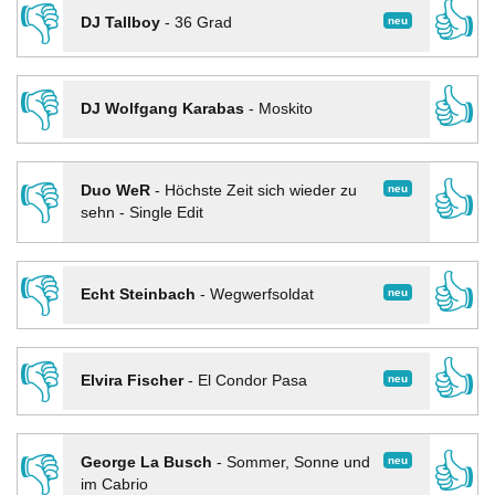
👎
👍
neu
DJ Tallboy
-
36 Grad
👎
👍
DJ Wolfgang Karabas
-
Moskito
👎
👍
neu
Duo WeR
-
Höchste Zeit sich wieder zu
sehn - Single Edit
👎
👍
neu
Echt Steinbach
-
Wegwerfsoldat
👎
👍
neu
Elvira Fischer
-
El Condor Pasa
👎
👍
neu
George La Busch
-
Sommer, Sonne und
im Cabrio