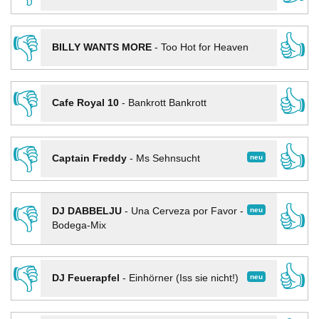
👎
👍
BILLY WANTS MORE
-
Too Hot for Heaven
👎
👍
Cafe Royal 10
-
Bankrott Bankrott
👎
👍
neu
Captain Freddy
-
Ms Sehnsucht
👎
👍
neu
DJ DABBELJU
-
Una Cerveza por Favor -
Bodega-Mix
👎
👍
neu
DJ Feuerapfel
-
Einhörner (Iss sie nicht!)