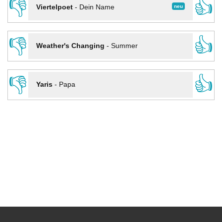
👎
👍
neu
Viertelpoet
-
Dein Name
👎
👍
Weather's Changing
-
Summer
👎
👍
Yaris
-
Papa