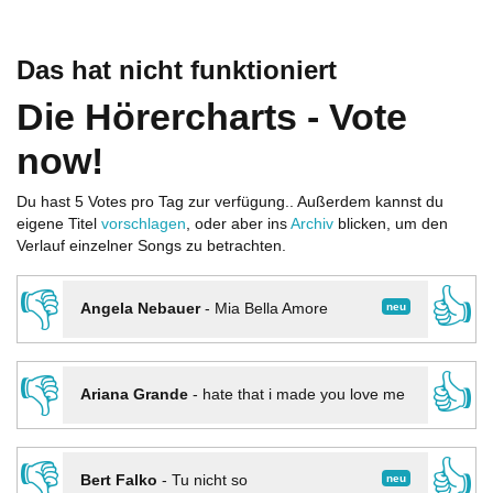
Das hat nicht funktioniert
Die Hörercharts - Vote
now!
Du hast 5 Votes pro Tag zur verfügung.. Außerdem kannst du
eigene Titel
vorschlagen
, oder aber ins
Archiv
blicken, um den
Verlauf einzelner Songs zu betrachten.
👎
👍
neu
Angela Nebauer
-
Mia Bella Amore
👎
👍
Ariana Grande
-
hate that i made you love me
👎
👍
neu
Bert Falko
-
Tu nicht so