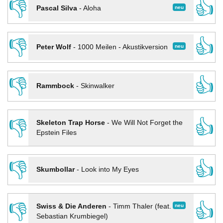
👎
👍
neu
Pascal Silva
-
Aloha
👎
👍
neu
Peter Wolf
-
1000 Meilen - Akustikversion
👎
👍
Rammbock
-
Skinwalker
👎
👍
Skeleton Trap Horse
-
We Will Not Forget the
Epstein Files
👎
👍
Skumbollar
-
Look into My Eyes
👎
👍
neu
Swiss & Die Anderen
-
Timm Thaler (feat.
Sebastian Krumbiegel)