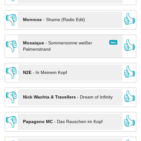
👎
👍
Monrose
-
Shame (Radio Edit)
👎
👍
neu
Mosaique
-
Sommersonne weißer
Palmenstrand
👎
👍
N2E
-
In Meinem Kopf
👎
👍
Nick Wachta & Travellers
-
Dream of Infinity
👎
👍
Papageno MC
-
Das Rauschen im Kopf