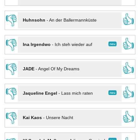
👎
👍
Huhnsohn
-
An der Ballermannküste
👎
👍
neu
Ina Irgendwo
-
Ich steh wieder auf
👎
👍
JADE
-
Angel Of My Dreams
👎
👍
neu
Jaqueline Engel
-
Lass mich raten
👎
👍
Kai Kaos
-
Unsere Nacht