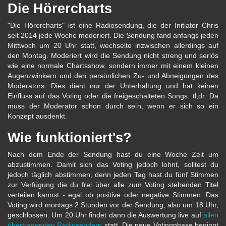
Die Hörercharts
"Die Hörercharts" ist eine Radiosendung, die der Initiator Chris
seit 2014 jede Woche moderiert. Die Sendung fand anfangs jeden
Mittwoch um 20 Uhr statt, wechselte inzwischen allerdings auf
den Montag. Moderiert wird die Sendung nicht streng und seriös
wie eine normale Chartsshow, sondern immer mit einem kleinen
Augenzwinkern und den persönlichen Zu- und Abneigungen des
Moderators. Dies dient nur der Unterhaltung und hat keinen
Einfluss auf das Voting oder die freigeschalteten Songs. tl;dr: Da
muss der Moderator schon durch sein, wenn er sich so ein
Konzept ausdenkt.
Wie funktioniert's?
Nach dem Ende der Sendung hast du eine Woche Zeit um
abzustimmen. Damit sich das Voting jedoch lohnt, solltest du
jedoch täglich abstimmen, denn jeden Tag hast du fünf Stimmen
zur Verfügung die du frei über alle zum Voting stehenden Titel
verteilen kannst - egal ob positive oder negative Stimmen. Das
Voting wird montags 2 Stunden vor der Sendung, also um 18 Uhr,
geschlossen. Um 20 Uhr findet dann die Auswertung live auf
allen
übertragenden Radiosendern
statt. Die neue Votingphase beginnt