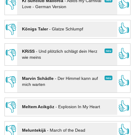
👎
👍
neu
KI Sunclub Mallorca
-
Adios my Carnival
Love - German Version
👎
👍
Königs Taler
-
Glatze Schlumpf
👎
👍
neu
KRiSS
-
Und plötzlich schlägt dein Herz
wie meins
👎
👍
neu
Marvin Schädle
-
Der Himmel kann auf
mich warten
👎
👍
Meltem Acikgöz
-
Explosion In My Heart
👎
👍
Meluntekijä
-
March of the Dead