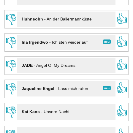
👎
👍
Huhnsohn
-
An der Ballermannküste
👎
👍
neu
Ina Irgendwo
-
Ich steh wieder auf
👎
👍
JADE
-
Angel Of My Dreams
👎
👍
neu
Jaqueline Engel
-
Lass mich raten
👎
👍
Kai Kaos
-
Unsere Nacht