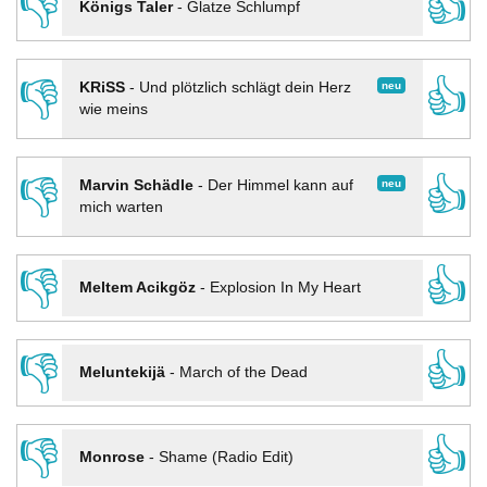
👎
👍
Königs Taler
-
Glatze Schlumpf
👎
👍
neu
KRiSS
-
Und plötzlich schlägt dein Herz
wie meins
👎
👍
neu
Marvin Schädle
-
Der Himmel kann auf
mich warten
👎
👍
Meltem Acikgöz
-
Explosion In My Heart
👎
👍
Meluntekijä
-
March of the Dead
👎
👍
Monrose
-
Shame (Radio Edit)