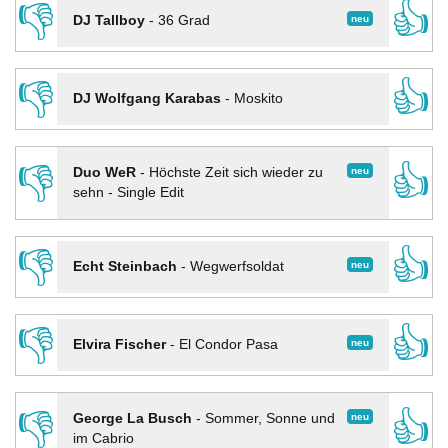
👎
👍
neu
DJ Tallboy
-
36 Grad
👎
👍
DJ Wolfgang Karabas
-
Moskito
👎
👍
neu
Duo WeR
-
Höchste Zeit sich wieder zu
sehn - Single Edit
👎
👍
neu
Echt Steinbach
-
Wegwerfsoldat
👎
👍
neu
Elvira Fischer
-
El Condor Pasa
👎
👍
neu
George La Busch
-
Sommer, Sonne und
im Cabrio