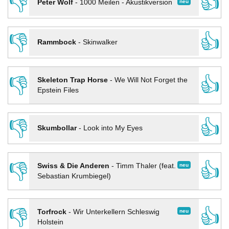
👎
👍
neu
Peter Wolf
-
1000 Meilen - Akustikversion
👎
👍
Rammbock
-
Skinwalker
👎
👍
Skeleton Trap Horse
-
We Will Not Forget the
Epstein Files
👎
👍
Skumbollar
-
Look into My Eyes
👎
👍
neu
Swiss & Die Anderen
-
Timm Thaler (feat.
Sebastian Krumbiegel)
👎
👍
neu
Torfrock
-
Wir Unterkellern Schleswig
Holstein