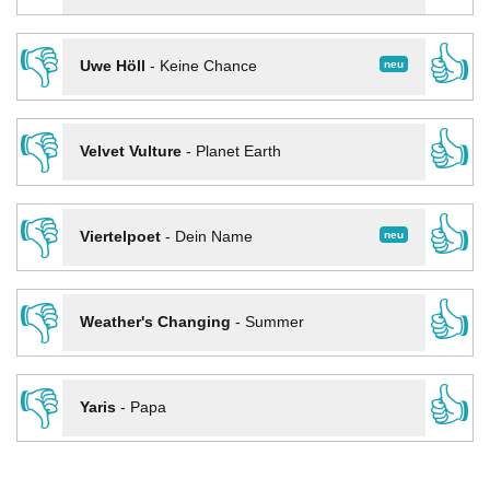
👎
👍
neu
Uwe Höll
-
Keine Chance
👎
👍
Velvet Vulture
-
Planet Earth
👎
👍
neu
Viertelpoet
-
Dein Name
👎
👍
Weather's Changing
-
Summer
👎
👍
Yaris
-
Papa