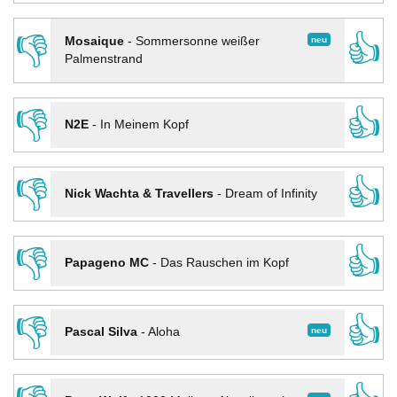
👎
👍
neu
Mosaique
-
Sommersonne weißer
Palmenstrand
👎
👍
N2E
-
In Meinem Kopf
👎
👍
Nick Wachta & Travellers
-
Dream of Infinity
👎
👍
Papageno MC
-
Das Rauschen im Kopf
👎
👍
neu
Pascal Silva
-
Aloha