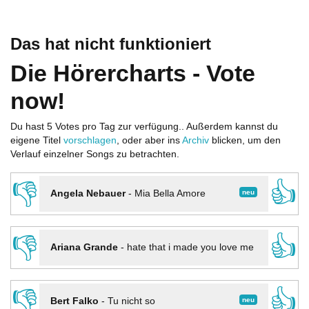
Das hat nicht funktioniert
Die Hörercharts - Vote
now!
Du hast 5 Votes pro Tag zur verfügung.. Außerdem kannst du
eigene Titel
vorschlagen
, oder aber ins
Archiv
blicken, um den
Verlauf einzelner Songs zu betrachten.
👎
👍
neu
Angela Nebauer
-
Mia Bella Amore
👎
👍
Ariana Grande
-
hate that i made you love me
👎
👍
neu
Bert Falko
-
Tu nicht so