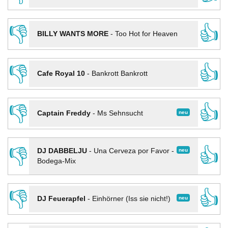
👎
👍
BILLY WANTS MORE
-
Too Hot for Heaven
👎
👍
Cafe Royal 10
-
Bankrott Bankrott
👎
👍
neu
Captain Freddy
-
Ms Sehnsucht
👎
👍
neu
DJ DABBELJU
-
Una Cerveza por Favor -
Bodega-Mix
👎
👍
neu
DJ Feuerapfel
-
Einhörner (Iss sie nicht!)