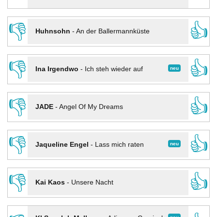
👎
👍
Huhnsohn
-
An der Ballermannküste
👎
👍
neu
Ina Irgendwo
-
Ich steh wieder auf
👎
👍
JADE
-
Angel Of My Dreams
👎
👍
neu
Jaqueline Engel
-
Lass mich raten
👎
👍
Kai Kaos
-
Unsere Nacht