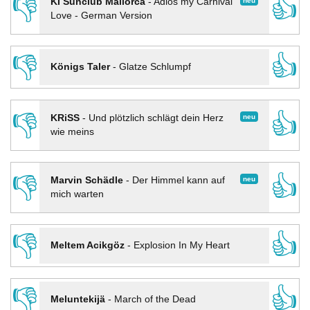
👎
👍
neu
KI Sunclub Mallorca
-
Adios my Carnival
Love - German Version
👎
👍
Königs Taler
-
Glatze Schlumpf
👎
👍
neu
KRiSS
-
Und plötzlich schlägt dein Herz
wie meins
👎
👍
neu
Marvin Schädle
-
Der Himmel kann auf
mich warten
👎
👍
Meltem Acikgöz
-
Explosion In My Heart
👎
👍
Meluntekijä
-
March of the Dead