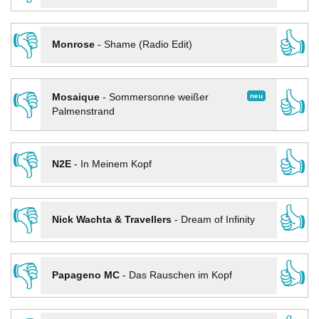
👎
👍
Monrose
-
Shame (Radio Edit)
👎
👍
neu
Mosaique
-
Sommersonne weißer
Palmenstrand
👎
👍
N2E
-
In Meinem Kopf
👎
👍
Nick Wachta & Travellers
-
Dream of Infinity
👎
👍
Papageno MC
-
Das Rauschen im Kopf