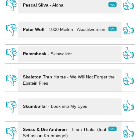
👎
👍
neu
Pascal Silva
-
Aloha
👎
👍
neu
Peter Wolf
-
1000 Meilen - Akustikversion
👎
👍
Rammbock
-
Skinwalker
👎
👍
Skeleton Trap Horse
-
We Will Not Forget the
Epstein Files
👎
👍
Skumbollar
-
Look into My Eyes
👎
👍
neu
Swiss & Die Anderen
-
Timm Thaler (feat.
Sebastian Krumbiegel)