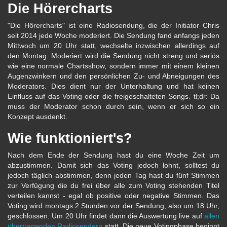
Die Hörercharts
"Die Hörercharts" ist eine Radiosendung, die der Initiator Chris
seit 2014 jede Woche moderiert. Die Sendung fand anfangs jeden
Mittwoch um 20 Uhr statt, wechselte inzwischen allerdings auf
den Montag. Moderiert wird die Sendung nicht streng und seriös
wie eine normale Chartsshow, sondern immer mit einem kleinen
Augenzwinkern und den persönlichen Zu- und Abneigungen des
Moderators. Dies dient nur der Unterhaltung und hat keinen
Einfluss auf das Voting oder die freigeschalteten Songs. tl;dr: Da
muss der Moderator schon durch sein, wenn er sich so ein
Konzept ausdenkt.
Wie funktioniert's?
Nach dem Ende der Sendung hast du eine Woche Zeit um
abzustimmen. Damit sich das Voting jedoch lohnt, solltest du
jedoch täglich abstimmen, denn jeden Tag hast du fünf Stimmen
zur Verfügung die du frei über alle zum Voting stehenden Titel
verteilen kannst - egal ob positive oder negative Stimmen. Das
Voting wird montags 2 Stunden vor der Sendung, also um 18 Uhr,
geschlossen. Um 20 Uhr findet dann die Auswertung live auf
allen
übertragenden Radiosendern
statt. Die neue Votingphase beginnt