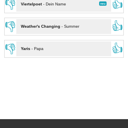
👎
👍
neu
Viertelpoet
-
Dein Name
👎
👍
Weather's Changing
-
Summer
👎
👍
Yaris
-
Papa