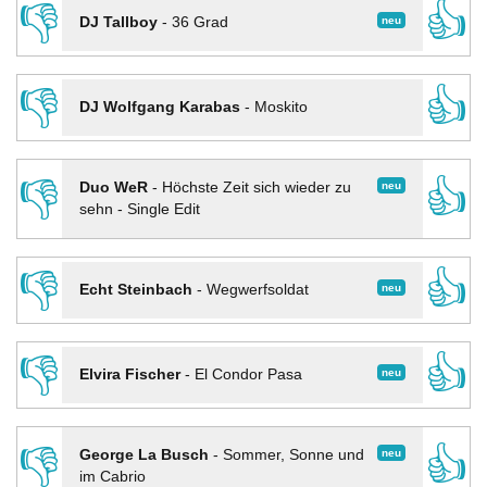
👎
👍
neu
DJ Tallboy
-
36 Grad
👎
👍
DJ Wolfgang Karabas
-
Moskito
👎
👍
neu
Duo WeR
-
Höchste Zeit sich wieder zu
sehn - Single Edit
👎
👍
neu
Echt Steinbach
-
Wegwerfsoldat
👎
👍
neu
Elvira Fischer
-
El Condor Pasa
👎
👍
neu
George La Busch
-
Sommer, Sonne und
im Cabrio