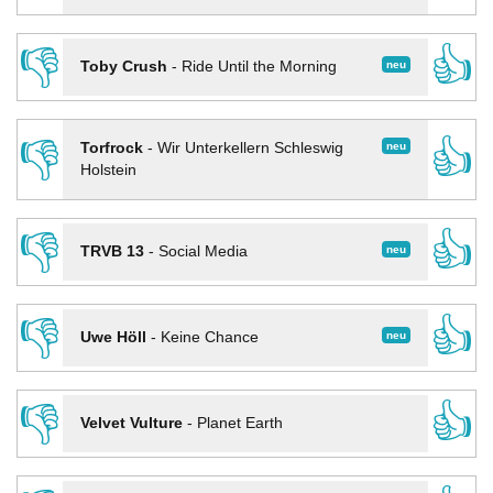
👎
👍
neu
Toby Crush
-
Ride Until the Morning
👎
👍
neu
Torfrock
-
Wir Unterkellern Schleswig
Holstein
👎
👍
neu
TRVB 13
-
Social Media
👎
👍
neu
Uwe Höll
-
Keine Chance
👎
👍
Velvet Vulture
-
Planet Earth