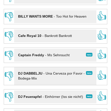
👎
👍
BILLY WANTS MORE
-
Too Hot for Heaven
👎
👍
Cafe Royal 10
-
Bankrott Bankrott
👎
👍
neu
Captain Freddy
-
Ms Sehnsucht
👎
👍
neu
DJ DABBELJU
-
Una Cerveza por Favor -
Bodega-Mix
👎
👍
neu
DJ Feuerapfel
-
Einhörner (Iss sie nicht!)