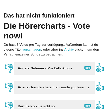
Das hat nicht funktioniert
Die Hörercharts - Vote
now!
Du hast 5 Votes pro Tag zur verfügung.. Außerdem kannst du
eigene Titel
vorschlagen
, oder aber ins
Archiv
blicken, um den
Verlauf einzelner Songs zu betrachten.
👎
👍
neu
Angela Nebauer
-
Mia Bella Amore
👎
👍
Ariana Grande
-
hate that i made you love me
👎
👍
neu
Bert Falko
-
Tu nicht so