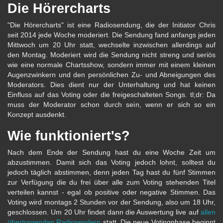
Die Hörercharts
"Die Hörercharts" ist eine Radiosendung, die der Initiator Chris
seit 2014 jede Woche moderiert. Die Sendung fand anfangs jeden
Mittwoch um 20 Uhr statt, wechselte inzwischen allerdings auf
den Montag. Moderiert wird die Sendung nicht streng und seriös
wie eine normale Chartsshow, sondern immer mit einem kleinen
Augenzwinkern und den persönlichen Zu- und Abneigungen des
Moderators. Dies dient nur der Unterhaltung und hat keinen
Einfluss auf das Voting oder die freigeschalteten Songs. tl;dr: Da
muss der Moderator schon durch sein, wenn er sich so ein
Konzept ausdenkt.
Wie funktioniert's?
Nach dem Ende der Sendung hast du eine Woche Zeit um
abzustimmen. Damit sich das Voting jedoch lohnt, solltest du
jedoch täglich abstimmen, denn jeden Tag hast du fünf Stimmen
zur Verfügung die du frei über alle zum Voting stehenden Titel
verteilen kannst - egal ob positive oder negative Stimmen. Das
Voting wird montags 2 Stunden vor der Sendung, also um 18 Uhr,
geschlossen. Um 20 Uhr findet dann die Auswertung live auf
allen
übertragenden Radiosendern
statt. Die neue Votingphase beginnt