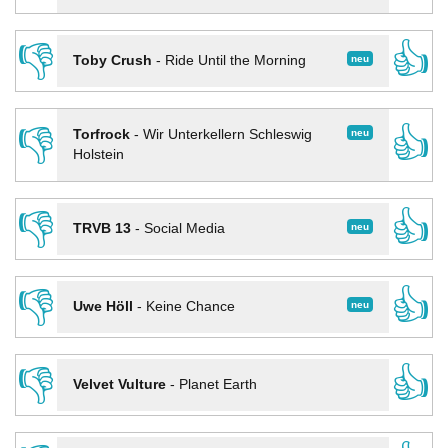
👎
👍
neu
Toby Crush
-
Ride Until the Morning
👎
👍
neu
Torfrock
-
Wir Unterkellern Schleswig
Holstein
👎
👍
neu
TRVB 13
-
Social Media
👎
👍
neu
Uwe Höll
-
Keine Chance
👎
👍
Velvet Vulture
-
Planet Earth