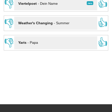
👎
👍
neu
Viertelpoet
-
Dein Name
👎
👍
Weather's Changing
-
Summer
👎
👍
Yaris
-
Papa