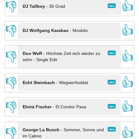
👎
👍
neu
DJ Tallboy
-
36 Grad
👎
👍
DJ Wolfgang Karabas
-
Moskito
👎
👍
neu
Duo WeR
-
Höchste Zeit sich wieder zu
sehn - Single Edit
👎
👍
neu
Echt Steinbach
-
Wegwerfsoldat
👎
👍
neu
Elvira Fischer
-
El Condor Pasa
👎
👍
neu
George La Busch
-
Sommer, Sonne und
im Cabrio