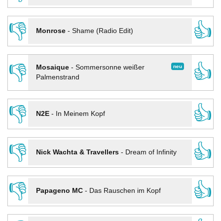
👎
👍
Monrose
-
Shame (Radio Edit)
👎
👍
neu
Mosaique
-
Sommersonne weißer
Palmenstrand
👎
👍
N2E
-
In Meinem Kopf
👎
👍
Nick Wachta & Travellers
-
Dream of Infinity
👎
👍
Papageno MC
-
Das Rauschen im Kopf