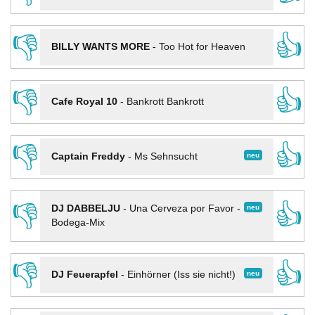
👎
👍
BILLY WANTS MORE
-
Too Hot for Heaven
👎
👍
Cafe Royal 10
-
Bankrott Bankrott
👎
👍
neu
Captain Freddy
-
Ms Sehnsucht
👎
👍
neu
DJ DABBELJU
-
Una Cerveza por Favor -
Bodega-Mix
👎
👍
neu
DJ Feuerapfel
-
Einhörner (Iss sie nicht!)