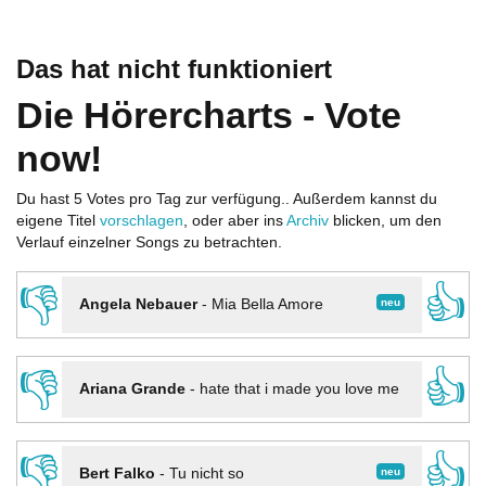
Das hat nicht funktioniert
Die Hörercharts - Vote
now!
Du hast 5 Votes pro Tag zur verfügung.. Außerdem kannst du
eigene Titel
vorschlagen
, oder aber ins
Archiv
blicken, um den
Verlauf einzelner Songs zu betrachten.
👎
👍
neu
Angela Nebauer
-
Mia Bella Amore
👎
👍
Ariana Grande
-
hate that i made you love me
👎
👍
neu
Bert Falko
-
Tu nicht so