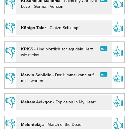
👎
👍
neu
KI Sunclub Mallorca
-
Adios my Carnival
Love - German Version
👎
👍
Königs Taler
-
Glatze Schlumpf
👎
👍
neu
KRiSS
-
Und plötzlich schlägt dein Herz
wie meins
👎
👍
neu
Marvin Schädle
-
Der Himmel kann auf
mich warten
👎
👍
Meltem Acikgöz
-
Explosion In My Heart
👎
👍
Meluntekijä
-
March of the Dead