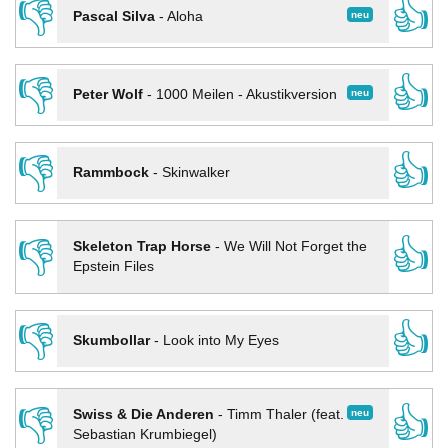
👎
👍
neu
Pascal Silva
-
Aloha
👎
👍
neu
Peter Wolf
-
1000 Meilen - Akustikversion
👎
👍
Rammbock
-
Skinwalker
👎
👍
Skeleton Trap Horse
-
We Will Not Forget the
Epstein Files
👎
👍
Skumbollar
-
Look into My Eyes
👎
👍
neu
Swiss & Die Anderen
-
Timm Thaler (feat.
Sebastian Krumbiegel)