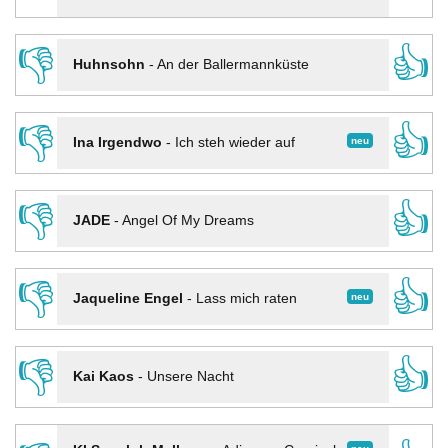
👎
👍
Huhnsohn
-
An der Ballermannküste
👎
👍
neu
Ina Irgendwo
-
Ich steh wieder auf
👎
👍
JADE
-
Angel Of My Dreams
👎
👍
neu
Jaqueline Engel
-
Lass mich raten
👎
👍
Kai Kaos
-
Unsere Nacht