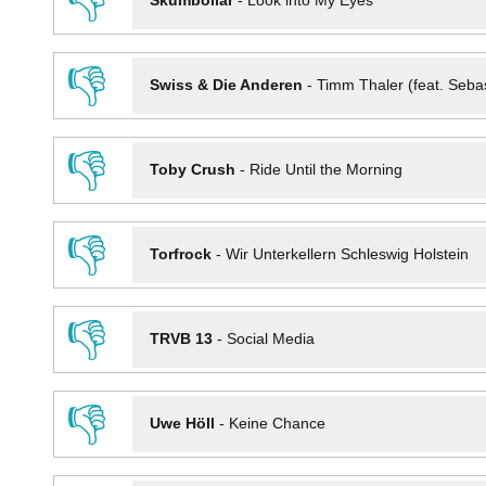
👎
Skumbollar
-
Look into My Eyes
👎
Swiss & Die Anderen
-
Timm Thaler (feat. Seba
👎
Toby Crush
-
Ride Until the Morning
👎
Torfrock
-
Wir Unterkellern Schleswig Holstein
👎
TRVB 13
-
Social Media
👎
Uwe Höll
-
Keine Chance