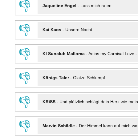
👎
Jaqueline Engel
-
Lass mich raten
👎
Kai Kaos
-
Unsere Nacht
👎
KI Sunclub Mallorca
-
Adios my Carnival Love 
👎
Königs Taler
-
Glatze Schlumpf
👎
KRiSS
-
Und plötzlich schlägt dein Herz wie mei
👎
Marvin Schädle
-
Der Himmel kann auf mich wa