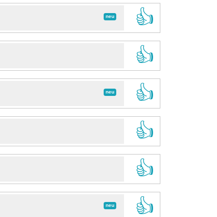
👍
neu
👍
👍
neu
👍
👍
👍
neu