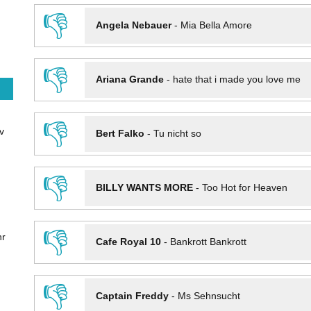
👎
Angela Nebauer
-
Mia Bella Amore
👎
Ariana Grande
-
hate that i made you love me
👎
v
Bert Falko
-
Tu nicht so
👎
BILLY WANTS MORE
-
Too Hot for Heaven
👎
hr
Cafe Royal 10
-
Bankrott Bankrott
👎
Captain Freddy
-
Ms Sehnsucht