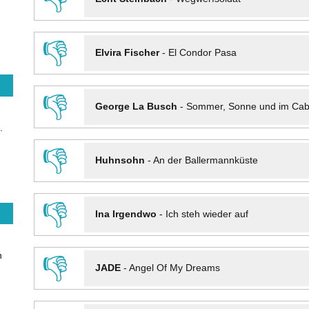
👎
Elvira Fischer
-
El Condor Pasa
👎
George La Busch
-
Sommer, Sonne und im Cab
.
👎
Huhnsohn
-
An der Ballermannküste
👎
Ina Irgendwo
-
Ich steh wieder auf
n
👎
JADE
-
Angel Of My Dreams