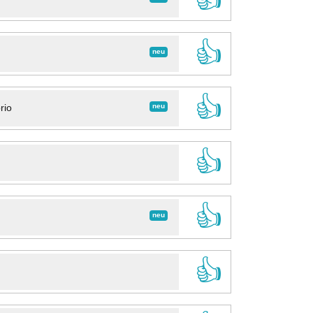
👍
neu
👍
neu
rio
👍
👍
neu
👍