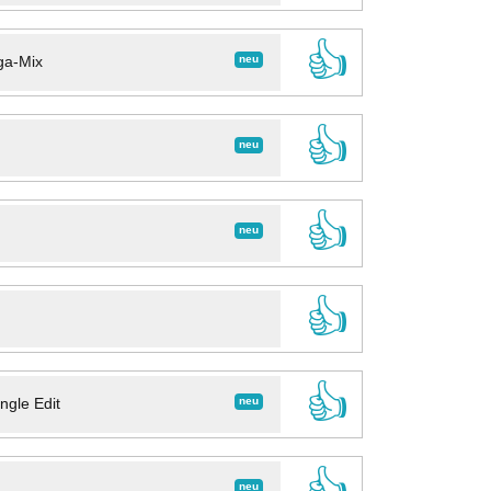
👍
neu
ga-Mix
👍
neu
👍
neu
👍
👍
neu
ngle Edit
👍
neu