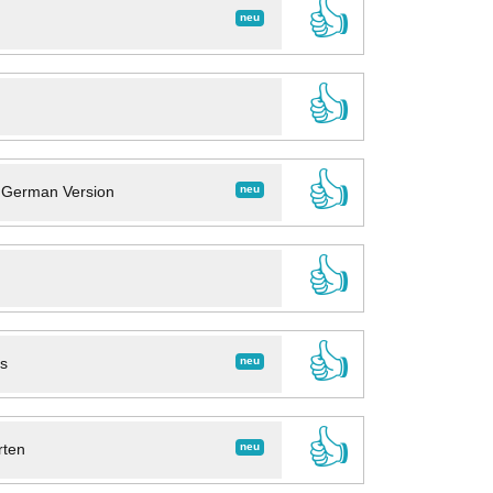
👍
neu
👍
👍
neu
- German Version
👍
👍
neu
ns
👍
neu
rten