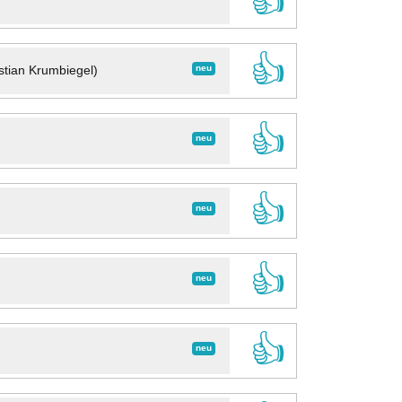
👍
👍
neu
stian Krumbiegel)
👍
neu
👍
neu
👍
neu
👍
neu