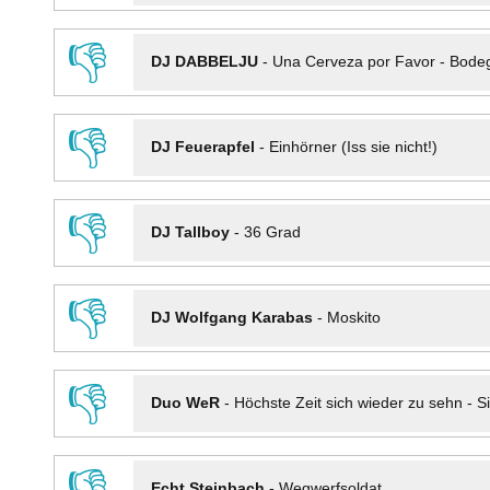
👎
DJ DABBELJU
-
Una Cerveza por Favor - Bode
👎
DJ Feuerapfel
-
Einhörner (Iss sie nicht!)
👎
DJ Tallboy
-
36 Grad
👎
DJ Wolfgang Karabas
-
Moskito
👎
Duo WeR
-
Höchste Zeit sich wieder zu sehn - Si
👎
Echt Steinbach
-
Wegwerfsoldat