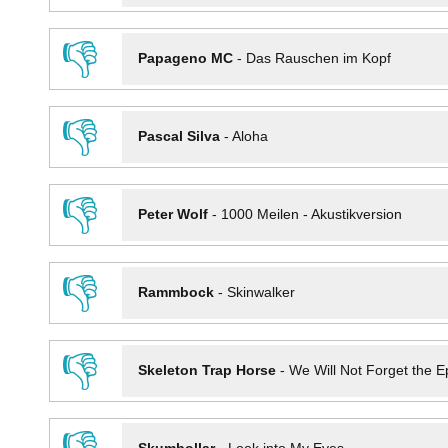
👎
Papageno MC
-
Das Rauschen im Kopf
👎
Pascal Silva
-
Aloha
👎
Peter Wolf
-
1000 Meilen - Akustikversion
👎
Rammbock
-
Skinwalker
👎
Skeleton Trap Horse
-
We Will Not Forget the Ep