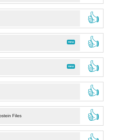
👍
👍
neu
👍
neu
👍
👍
stein Files