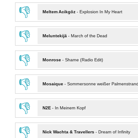
👎
Meltem Acikgöz
-
Explosion In My Heart
👎
Meluntekijä
-
March of the Dead
👎
Monrose
-
Shame (Radio Edit)
👎
Mosaique
-
Sommersonne weißer Palmenstran
👎
N2E
-
In Meinem Kopf
👎
Nick Wachta & Travellers
-
Dream of Infinity