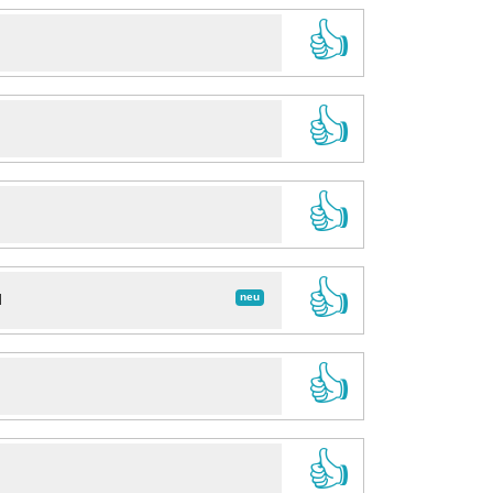
👍
👍
👍
👍
neu
d
👍
👍