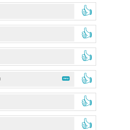
👍
👍
👍
👍
neu
d
👍
👍