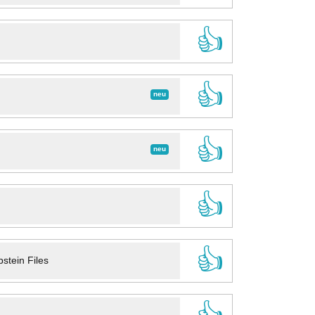
👍
👍
neu
👍
neu
👍
👍
stein Files