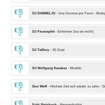
👎
DJ DABBELJU
-
Una Cerveza por Favor - Bode
👎
DJ Feuerapfel
-
Einhörner (Iss sie nicht!)
👎
DJ Tallboy
-
36 Grad
👎
DJ Wolfgang Karabas
-
Moskito
👎
Duo WeR
-
Höchste Zeit sich wieder zu sehn - Si
👎
Echt Steinbach
-
Wegwerfsoldat