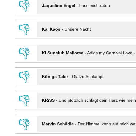
👎
Jaqueline Engel
-
Lass mich raten
👎
Kai Kaos
-
Unsere Nacht
👎
KI Sunclub Mallorca
-
Adios my Carnival Love 
👎
Königs Taler
-
Glatze Schlumpf
👎
KRiSS
-
Und plötzlich schlägt dein Herz wie mei
👎
Marvin Schädle
-
Der Himmel kann auf mich wa