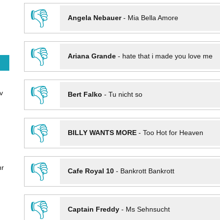
👎
Angela Nebauer
-
Mia Bella Amore
👎
Ariana Grande
-
hate that i made you love me
👎
v
Bert Falko
-
Tu nicht so
👎
BILLY WANTS MORE
-
Too Hot for Heaven
👎
hr
Cafe Royal 10
-
Bankrott Bankrott
👎
Captain Freddy
-
Ms Sehnsucht