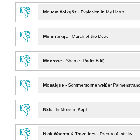
👎
Meltem Acikgöz
-
Explosion In My Heart
👎
Meluntekijä
-
March of the Dead
👎
Monrose
-
Shame (Radio Edit)
👎
Mosaique
-
Sommersonne weißer Palmenstran
👎
N2E
-
In Meinem Kopf
👎
Nick Wachta & Travellers
-
Dream of Infinity