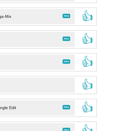
👍
neu
ga-Mix
👍
neu
👍
neu
👍
👍
neu
ngle Edit
👍
neu