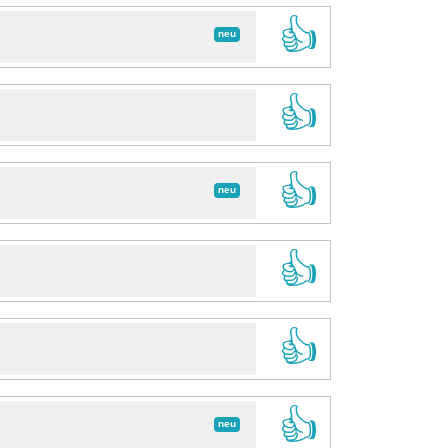
👍
neu
👍
👍
neu
👍
👍
👍
neu