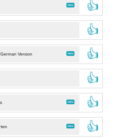
👍
neu
👍
👍
neu
- German Version
👍
👍
neu
ns
👍
neu
rten