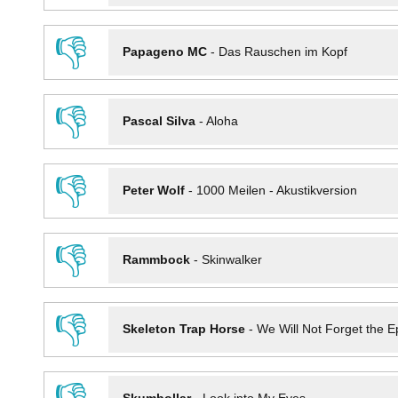
👎
Papageno MC
-
Das Rauschen im Kopf
👎
Pascal Silva
-
Aloha
👎
Peter Wolf
-
1000 Meilen - Akustikversion
👎
Rammbock
-
Skinwalker
👎
Skeleton Trap Horse
-
We Will Not Forget the Ep