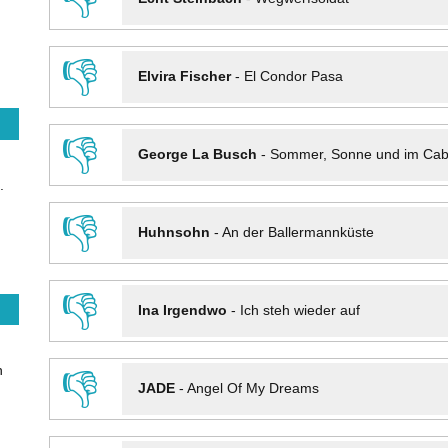
👎
Elvira Fischer
-
El Condor Pasa
👎
George La Busch
-
Sommer, Sonne und im Cab
.
👎
Huhnsohn
-
An der Ballermannküste
👎
Ina Irgendwo
-
Ich steh wieder auf
n
👎
JADE
-
Angel Of My Dreams