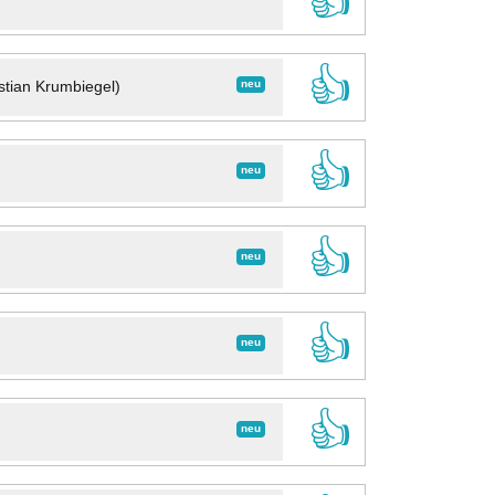
👍
👍
neu
stian Krumbiegel)
👍
neu
👍
neu
👍
neu
👍
neu