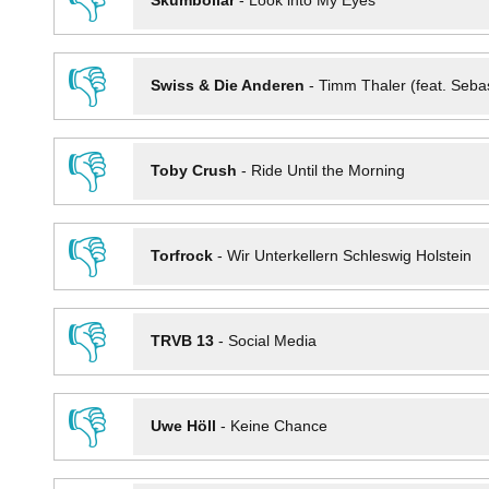
👎
Skumbollar
-
Look into My Eyes
👎
Swiss & Die Anderen
-
Timm Thaler (feat. Seba
👎
Toby Crush
-
Ride Until the Morning
👎
Torfrock
-
Wir Unterkellern Schleswig Holstein
👎
TRVB 13
-
Social Media
👎
Uwe Höll
-
Keine Chance