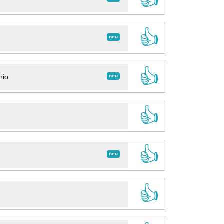
👍
neu
👍
neu
rio
👍
👍
neu
👍