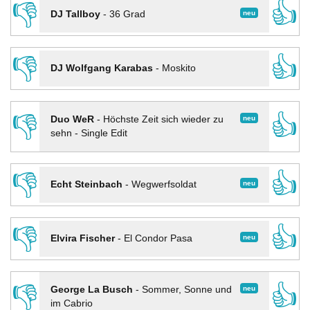
👎
👍
neu
DJ Tallboy
-
36 Grad
👎
👍
DJ Wolfgang Karabas
-
Moskito
👎
👍
neu
Duo WeR
-
Höchste Zeit sich wieder zu
sehn - Single Edit
👎
👍
neu
Echt Steinbach
-
Wegwerfsoldat
👎
👍
neu
Elvira Fischer
-
El Condor Pasa
👎
👍
neu
George La Busch
-
Sommer, Sonne und
im Cabrio