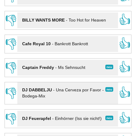
👎
👍
BILLY WANTS MORE
-
Too Hot for Heaven
👎
👍
Cafe Royal 10
-
Bankrott Bankrott
👎
👍
neu
Captain Freddy
-
Ms Sehnsucht
👎
👍
neu
DJ DABBELJU
-
Una Cerveza por Favor -
Bodega-Mix
👎
👍
neu
DJ Feuerapfel
-
Einhörner (Iss sie nicht!)