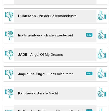
👎
👍
Huhnsohn
-
An der Ballermannküste
👎
👍
neu
Ina Irgendwo
-
Ich steh wieder auf
👎
👍
JADE
-
Angel Of My Dreams
👎
👍
neu
Jaqueline Engel
-
Lass mich raten
👎
👍
Kai Kaos
-
Unsere Nacht