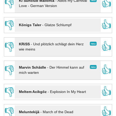
👎
👍
neu
KI Sunclub Mallorca
-
Adios my Carnival
Love - German Version
👎
👍
Königs Taler
-
Glatze Schlumpf
👎
👍
neu
KRiSS
-
Und plötzlich schlägt dein Herz
wie meins
👎
👍
neu
Marvin Schädle
-
Der Himmel kann auf
mich warten
👎
👍
Meltem Acikgöz
-
Explosion In My Heart
👎
👍
Meluntekijä
-
March of the Dead