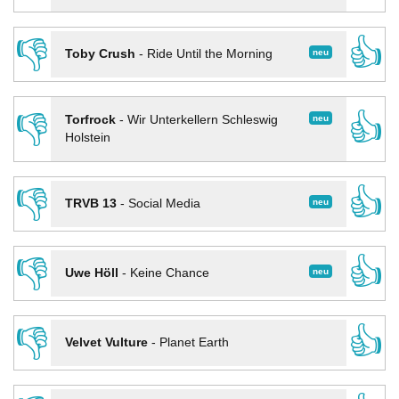
👎
👍
neu
Toby Crush
-
Ride Until the Morning
👎
👍
neu
Torfrock
-
Wir Unterkellern Schleswig
Holstein
👎
👍
neu
TRVB 13
-
Social Media
👎
👍
neu
Uwe Höll
-
Keine Chance
👎
👍
Velvet Vulture
-
Planet Earth