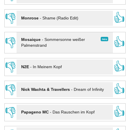
👎
👍
Monrose
-
Shame (Radio Edit)
👎
👍
neu
Mosaique
-
Sommersonne weißer
Palmenstrand
👎
👍
N2E
-
In Meinem Kopf
👎
👍
Nick Wachta & Travellers
-
Dream of Infinity
👎
👍
Papageno MC
-
Das Rauschen im Kopf