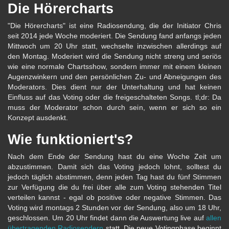
Die Hörercharts
"Die Hörercharts" ist eine Radiosendung, die der Initiator Chris
seit 2014 jede Woche moderiert. Die Sendung fand anfangs jeden
Mittwoch um 20 Uhr statt, wechselte inzwischen allerdings auf
den Montag. Moderiert wird die Sendung nicht streng und seriös
wie eine normale Chartsshow, sondern immer mit einem kleinen
Augenzwinkern und den persönlichen Zu- und Abneigungen des
Moderators. Dies dient nur der Unterhaltung und hat keinen
Einfluss auf das Voting oder die freigeschalteten Songs. tl;dr: Da
muss der Moderator schon durch sein, wenn er sich so ein
Konzept ausdenkt.
Wie funktioniert's?
Nach dem Ende der Sendung hast du eine Woche Zeit um
abzustimmen. Damit sich das Voting jedoch lohnt, solltest du
jedoch täglich abstimmen, denn jeden Tag hast du fünf Stimmen
zur Verfügung die du frei über alle zum Voting stehenden Titel
verteilen kannst - egal ob positive oder negative Stimmen. Das
Voting wird montags 2 Stunden vor der Sendung, also um 18 Uhr,
geschlossen. Um 20 Uhr findet dann die Auswertung live auf
allen
übertragenden Radiosendern
statt. Die neue Votingphase beginnt