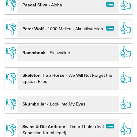
👎
👍
neu
Pascal Silva
-
Aloha
👎
👍
neu
Peter Wolf
-
1000 Meilen - Akustikversion
👎
👍
Rammbock
-
Skinwalker
👎
👍
Skeleton Trap Horse
-
We Will Not Forget the
Epstein Files
👎
👍
Skumbollar
-
Look into My Eyes
👎
👍
neu
Swiss & Die Anderen
-
Timm Thaler (feat.
Sebastian Krumbiegel)