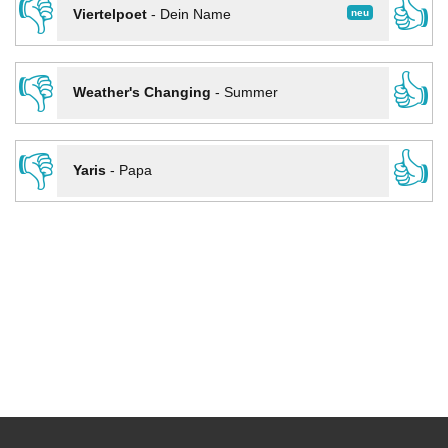
👎
👍
neu
Viertelpoet
-
Dein Name
👎
👍
Weather's Changing
-
Summer
👎
👍
Yaris
-
Papa