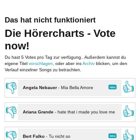
Das hat nicht funktioniert
Die Hörercharts - Vote
now!
Du hast 5 Votes pro Tag zur verfügung.. Außerdem kannst du
eigene Titel
vorschlagen
, oder aber ins
Archiv
blicken, um den
Verlauf einzelner Songs zu betrachten.
👎
👍
neu
Angela Nebauer
-
Mia Bella Amore
👎
👍
Ariana Grande
-
hate that i made you love me
👎
👍
neu
Bert Falko
-
Tu nicht so