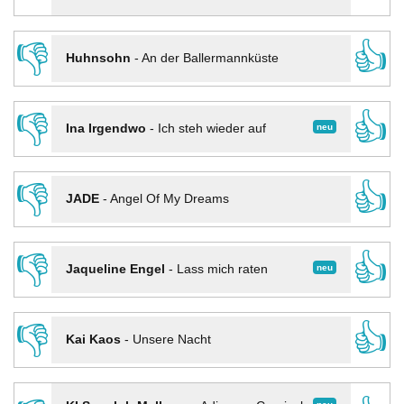
👎
👍
Huhnsohn
-
An der Ballermannküste
👎
👍
neu
Ina Irgendwo
-
Ich steh wieder auf
👎
👍
JADE
-
Angel Of My Dreams
👎
👍
neu
Jaqueline Engel
-
Lass mich raten
👎
👍
Kai Kaos
-
Unsere Nacht