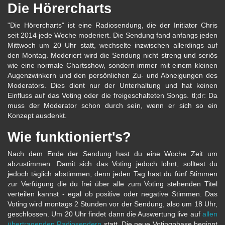
Die Hörercharts
"Die Hörercharts" ist eine Radiosendung, die der Initiator Chris
seit 2014 jede Woche moderiert. Die Sendung fand anfangs jeden
Mittwoch um 20 Uhr statt, wechselte inzwischen allerdings auf
den Montag. Moderiert wird die Sendung nicht streng und seriös
wie eine normale Chartsshow, sondern immer mit einem kleinen
Augenzwinkern und den persönlichen Zu- und Abneigungen des
Moderators. Dies dient nur der Unterhaltung und hat keinen
Einfluss auf das Voting oder die freigeschalteten Songs. tl;dr: Da
muss der Moderator schon durch sein, wenn er sich so ein
Konzept ausdenkt.
Wie funktioniert's?
Nach dem Ende der Sendung hast du eine Woche Zeit um
abzustimmen. Damit sich das Voting jedoch lohnt, solltest du
jedoch täglich abstimmen, denn jeden Tag hast du fünf Stimmen
zur Verfügung die du frei über alle zum Voting stehenden Titel
verteilen kannst - egal ob positive oder negative Stimmen. Das
Voting wird montags 2 Stunden vor der Sendung, also um 18 Uhr,
geschlossen. Um 20 Uhr findet dann die Auswertung live auf
allen
übertragenden Radiosendern
statt. Die neue Votingphase beginnt