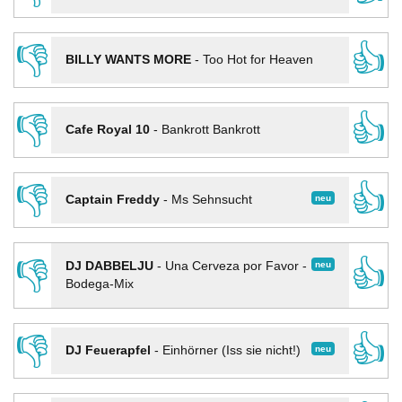
👎
👍
BILLY WANTS MORE
-
Too Hot for Heaven
👎
👍
Cafe Royal 10
-
Bankrott Bankrott
👎
👍
neu
Captain Freddy
-
Ms Sehnsucht
👎
👍
neu
DJ DABBELJU
-
Una Cerveza por Favor -
Bodega-Mix
👎
👍
neu
DJ Feuerapfel
-
Einhörner (Iss sie nicht!)