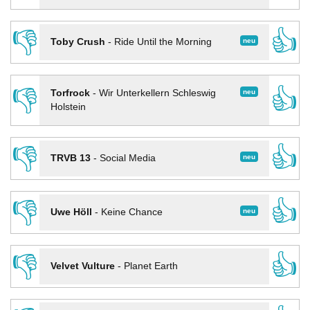
👎
👍
neu
Toby Crush
-
Ride Until the Morning
👎
👍
neu
Torfrock
-
Wir Unterkellern Schleswig
Holstein
👎
👍
neu
TRVB 13
-
Social Media
👎
👍
neu
Uwe Höll
-
Keine Chance
👎
👍
Velvet Vulture
-
Planet Earth