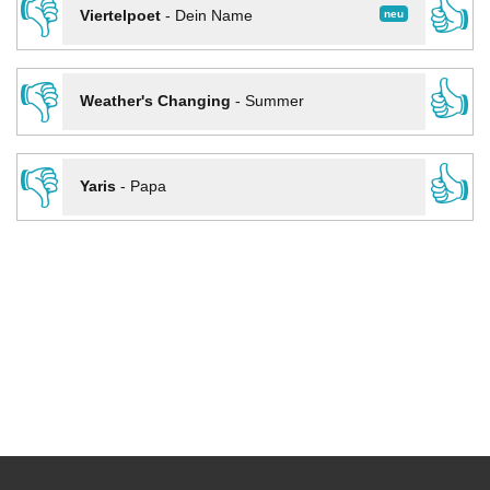
👎
👍
neu
Viertelpoet
-
Dein Name
👎
👍
Weather's Changing
-
Summer
👎
👍
Yaris
-
Papa