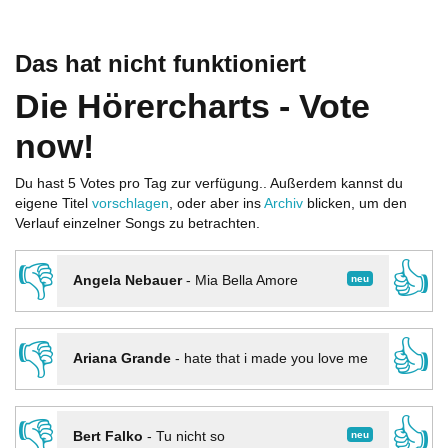
Das hat nicht funktioniert
Die Hörercharts - Vote
now!
Du hast 5 Votes pro Tag zur verfügung.. Außerdem kannst du
eigene Titel
vorschlagen
, oder aber ins
Archiv
blicken, um den
Verlauf einzelner Songs zu betrachten.
👎
👍
neu
Angela Nebauer
-
Mia Bella Amore
👎
👍
Ariana Grande
-
hate that i made you love me
👎
👍
neu
Bert Falko
-
Tu nicht so