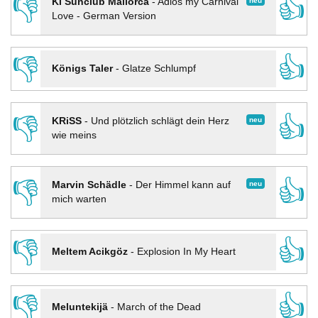
👎
👍
neu
KI Sunclub Mallorca
-
Adios my Carnival
Love - German Version
👎
👍
Königs Taler
-
Glatze Schlumpf
👎
👍
neu
KRiSS
-
Und plötzlich schlägt dein Herz
wie meins
👎
👍
neu
Marvin Schädle
-
Der Himmel kann auf
mich warten
👎
👍
Meltem Acikgöz
-
Explosion In My Heart
👎
👍
Meluntekijä
-
March of the Dead