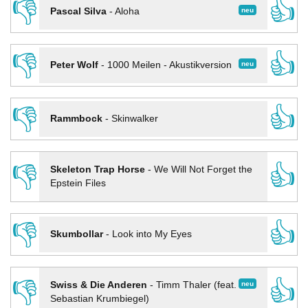
👎
👍
neu
Pascal Silva
-
Aloha
👎
👍
neu
Peter Wolf
-
1000 Meilen - Akustikversion
👎
👍
Rammbock
-
Skinwalker
👎
👍
Skeleton Trap Horse
-
We Will Not Forget the
Epstein Files
👎
👍
Skumbollar
-
Look into My Eyes
👎
👍
neu
Swiss & Die Anderen
-
Timm Thaler (feat.
Sebastian Krumbiegel)