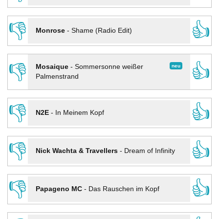
👎
👍
Monrose
-
Shame (Radio Edit)
👎
👍
neu
Mosaique
-
Sommersonne weißer
Palmenstrand
👎
👍
N2E
-
In Meinem Kopf
👎
👍
Nick Wachta & Travellers
-
Dream of Infinity
👎
👍
Papageno MC
-
Das Rauschen im Kopf