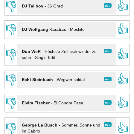
👎
👍
neu
DJ Tallboy
-
36 Grad
👎
👍
DJ Wolfgang Karabas
-
Moskito
👎
👍
neu
Duo WeR
-
Höchste Zeit sich wieder zu
sehn - Single Edit
👎
👍
neu
Echt Steinbach
-
Wegwerfsoldat
👎
👍
neu
Elvira Fischer
-
El Condor Pasa
👎
👍
neu
George La Busch
-
Sommer, Sonne und
im Cabrio