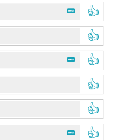
👍
neu
👍
👍
neu
👍
👍
👍
neu