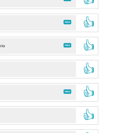
👍
neu
👍
neu
rio
👍
👍
neu
👍