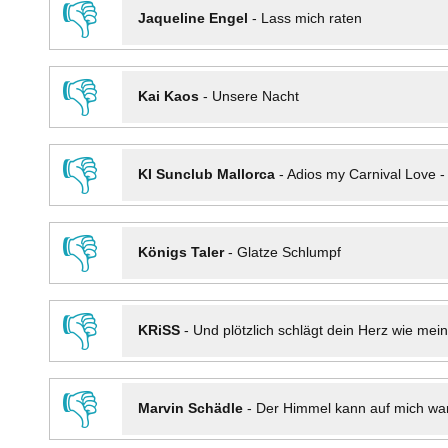
👎
Jaqueline Engel
-
Lass mich raten
👎
Kai Kaos
-
Unsere Nacht
👎
KI Sunclub Mallorca
-
Adios my Carnival Love 
👎
Königs Taler
-
Glatze Schlumpf
👎
KRiSS
-
Und plötzlich schlägt dein Herz wie mei
👎
Marvin Schädle
-
Der Himmel kann auf mich wa