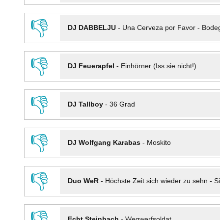
👎
DJ DABBELJU
-
Una Cerveza por Favor - Bode
👎
DJ Feuerapfel
-
Einhörner (Iss sie nicht!)
👎
DJ Tallboy
-
36 Grad
👎
DJ Wolfgang Karabas
-
Moskito
👎
Duo WeR
-
Höchste Zeit sich wieder zu sehn - Si
👎
Echt Steinbach
-
Wegwerfsoldat