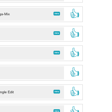
👍
neu
ga-Mix
👍
neu
👍
neu
👍
👍
neu
ngle Edit
👍
neu