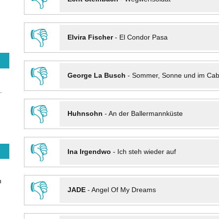
👎
Elvira Fischer
-
El Condor Pasa
👎
George La Busch
-
Sommer, Sonne und im Cab
.
👎
Huhnsohn
-
An der Ballermannküste
👎
Ina Irgendwo
-
Ich steh wieder auf
n
👎
JADE
-
Angel Of My Dreams