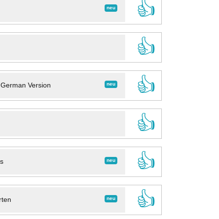
👍
neu
👍
👍
neu
- German Version
👍
👍
neu
ns
👍
neu
rten