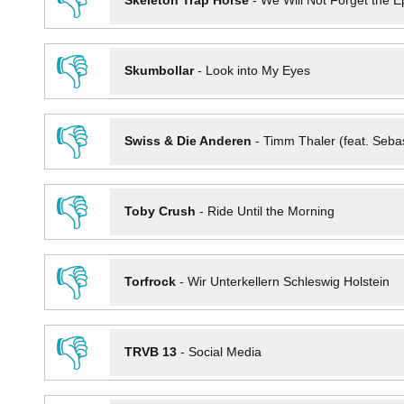
👎
Skeleton Trap Horse
-
We Will Not Forget the Ep
👎
Skumbollar
-
Look into My Eyes
👎
Swiss & Die Anderen
-
Timm Thaler (feat. Seba
👎
Toby Crush
-
Ride Until the Morning
👎
Torfrock
-
Wir Unterkellern Schleswig Holstein
👎
TRVB 13
-
Social Media