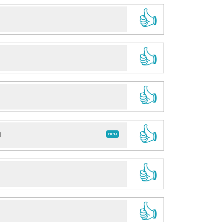
👍
👍
👍
👍
neu
d
👍
👍