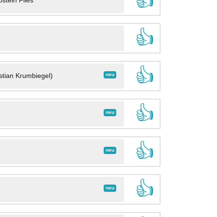
👍
stein Files
👍
👍
neu
stian Krumbiegel)
👍
neu
👍
neu
👍
neu