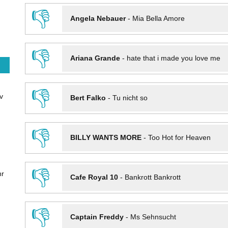
👎
Angela Nebauer
-
Mia Bella Amore
👎
Ariana Grande
-
hate that i made you love me
👎
v
Bert Falko
-
Tu nicht so
👎
BILLY WANTS MORE
-
Too Hot for Heaven
👎
hr
Cafe Royal 10
-
Bankrott Bankrott
👎
Captain Freddy
-
Ms Sehnsucht