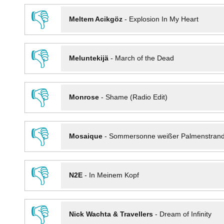
👎
Meltem Acikgöz
-
Explosion In My Heart
👎
Meluntekijä
-
March of the Dead
👎
Monrose
-
Shame (Radio Edit)
👎
Mosaique
-
Sommersonne weißer Palmenstran
👎
N2E
-
In Meinem Kopf
👎
Nick Wachta & Travellers
-
Dream of Infinity