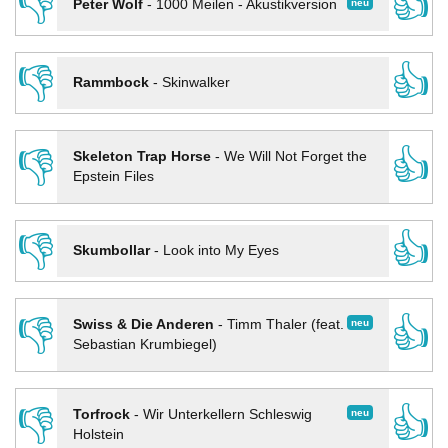
👎
👍
neu
Peter Wolf
-
1000 Meilen - Akustikversion
👎
👍
Rammbock
-
Skinwalker
👎
👍
Skeleton Trap Horse
-
We Will Not Forget the
Epstein Files
👎
👍
Skumbollar
-
Look into My Eyes
👎
👍
neu
Swiss & Die Anderen
-
Timm Thaler (feat.
Sebastian Krumbiegel)
👎
👍
neu
Torfrock
-
Wir Unterkellern Schleswig
Holstein