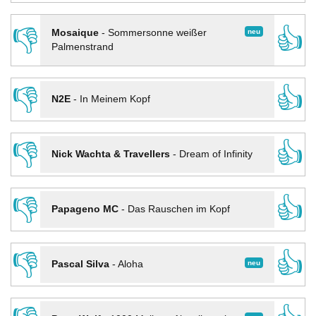
👎
👍
neu
Mosaique
-
Sommersonne weißer
Palmenstrand
👎
👍
N2E
-
In Meinem Kopf
👎
👍
Nick Wachta & Travellers
-
Dream of Infinity
👎
👍
Papageno MC
-
Das Rauschen im Kopf
👎
👍
neu
Pascal Silva
-
Aloha