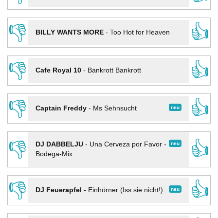
👎
👍
BILLY WANTS MORE
-
Too Hot for Heaven
👎
👍
Cafe Royal 10
-
Bankrott Bankrott
👎
👍
neu
Captain Freddy
-
Ms Sehnsucht
👎
👍
neu
DJ DABBELJU
-
Una Cerveza por Favor -
Bodega-Mix
👎
👍
neu
DJ Feuerapfel
-
Einhörner (Iss sie nicht!)