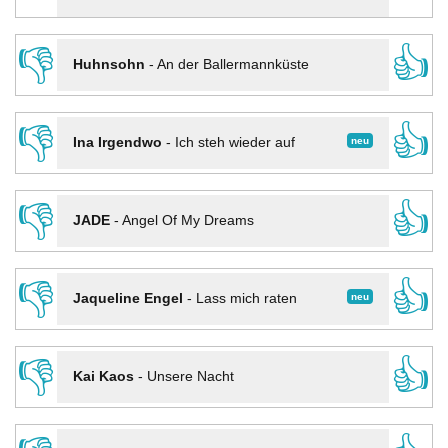
👎
👍
Huhnsohn
-
An der Ballermannküste
👎
👍
neu
Ina Irgendwo
-
Ich steh wieder auf
👎
👍
JADE
-
Angel Of My Dreams
👎
👍
neu
Jaqueline Engel
-
Lass mich raten
👎
👍
Kai Kaos
-
Unsere Nacht