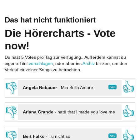
Das hat nicht funktioniert
Die Hörercharts - Vote
now!
Du hast 5 Votes pro Tag zur verfügung.. Außerdem kannst du
eigene Titel
vorschlagen
, oder aber ins
Archiv
blicken, um den
Verlauf einzelner Songs zu betrachten.
👎
👍
neu
Angela Nebauer
-
Mia Bella Amore
👎
👍
Ariana Grande
-
hate that i made you love me
👎
👍
neu
Bert Falko
-
Tu nicht so