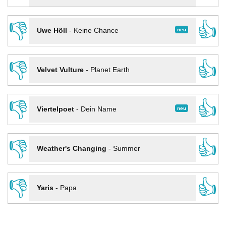
👎
👍
neu
Uwe Höll
-
Keine Chance
👎
👍
Velvet Vulture
-
Planet Earth
👎
👍
neu
Viertelpoet
-
Dein Name
👎
👍
Weather's Changing
-
Summer
👎
👍
Yaris
-
Papa