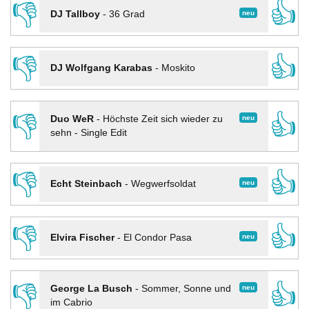
👎
👍
neu
DJ Tallboy
-
36 Grad
👎
👍
DJ Wolfgang Karabas
-
Moskito
👎
👍
neu
Duo WeR
-
Höchste Zeit sich wieder zu
sehn - Single Edit
👎
👍
neu
Echt Steinbach
-
Wegwerfsoldat
👎
👍
neu
Elvira Fischer
-
El Condor Pasa
👎
👍
neu
George La Busch
-
Sommer, Sonne und
im Cabrio