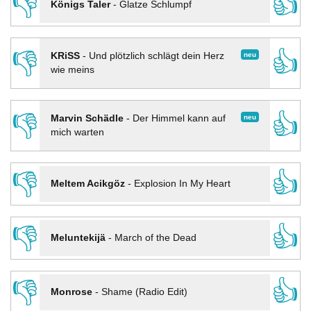
👎
👍
Königs Taler
-
Glatze Schlumpf
👎
👍
neu
KRiSS
-
Und plötzlich schlägt dein Herz
wie meins
👎
👍
neu
Marvin Schädle
-
Der Himmel kann auf
mich warten
👎
👍
Meltem Acikgöz
-
Explosion In My Heart
👎
👍
Meluntekijä
-
March of the Dead
👎
👍
Monrose
-
Shame (Radio Edit)