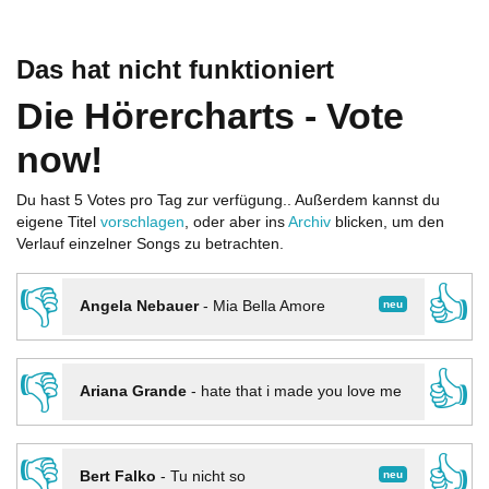
Das hat nicht funktioniert
Die Hörercharts - Vote
now!
Du hast 5 Votes pro Tag zur verfügung.. Außerdem kannst du
eigene Titel
vorschlagen
, oder aber ins
Archiv
blicken, um den
Verlauf einzelner Songs zu betrachten.
👎
👍
neu
Angela Nebauer
-
Mia Bella Amore
👎
👍
Ariana Grande
-
hate that i made you love me
👎
👍
neu
Bert Falko
-
Tu nicht so