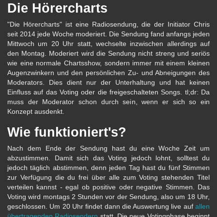
Die Hörercharts
"Die Hörercharts" ist eine Radiosendung, die der Initiator Chris
seit 2014 jede Woche moderiert. Die Sendung fand anfangs jeden
Mittwoch um 20 Uhr statt, wechselte inzwischen allerdings auf
den Montag. Moderiert wird die Sendung nicht streng und seriös
wie eine normale Chartsshow, sondern immer mit einem kleinen
Augenzwinkern und den persönlichen Zu- und Abneigungen des
Moderators. Dies dient nur der Unterhaltung und hat keinen
Einfluss auf das Voting oder die freigeschalteten Songs. tl;dr: Da
muss der Moderator schon durch sein, wenn er sich so ein
Konzept ausdenkt.
Wie funktioniert's?
Nach dem Ende der Sendung hast du eine Woche Zeit um
abzustimmen. Damit sich das Voting jedoch lohnt, solltest du
jedoch täglich abstimmen, denn jeden Tag hast du fünf Stimmen
zur Verfügung die du frei über alle zum Voting stehenden Titel
verteilen kannst - egal ob positive oder negative Stimmen. Das
Voting wird montags 2 Stunden vor der Sendung, also um 18 Uhr,
geschlossen. Um 20 Uhr findet dann die Auswertung live auf
allen
übertragenden Radiosendern
statt. Die neue Votingphase beginnt