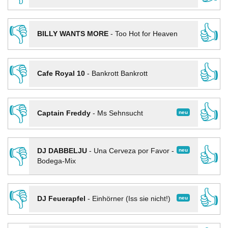
👎
👍
BILLY WANTS MORE
-
Too Hot for Heaven
👎
👍
Cafe Royal 10
-
Bankrott Bankrott
👎
👍
neu
Captain Freddy
-
Ms Sehnsucht
👎
👍
neu
DJ DABBELJU
-
Una Cerveza por Favor -
Bodega-Mix
👎
👍
neu
DJ Feuerapfel
-
Einhörner (Iss sie nicht!)