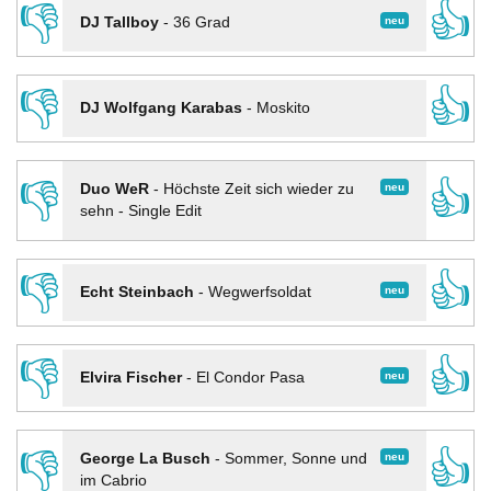
👎
👍
neu
DJ Tallboy
-
36 Grad
👎
👍
DJ Wolfgang Karabas
-
Moskito
👎
👍
neu
Duo WeR
-
Höchste Zeit sich wieder zu
sehn - Single Edit
👎
👍
neu
Echt Steinbach
-
Wegwerfsoldat
👎
👍
neu
Elvira Fischer
-
El Condor Pasa
👎
👍
neu
George La Busch
-
Sommer, Sonne und
im Cabrio