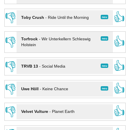
👎
👍
neu
Toby Crush
-
Ride Until the Morning
👎
👍
neu
Torfrock
-
Wir Unterkellern Schleswig
Holstein
👎
👍
neu
TRVB 13
-
Social Media
👎
👍
neu
Uwe Höll
-
Keine Chance
👎
👍
Velvet Vulture
-
Planet Earth