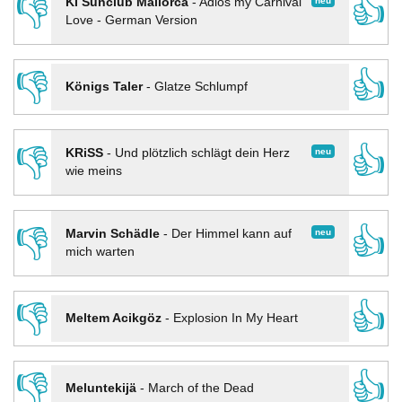
👎
👍
neu
KI Sunclub Mallorca
-
Adios my Carnival
Love - German Version
👎
👍
Königs Taler
-
Glatze Schlumpf
👎
👍
neu
KRiSS
-
Und plötzlich schlägt dein Herz
wie meins
👎
👍
neu
Marvin Schädle
-
Der Himmel kann auf
mich warten
👎
👍
Meltem Acikgöz
-
Explosion In My Heart
👎
👍
Meluntekijä
-
March of the Dead