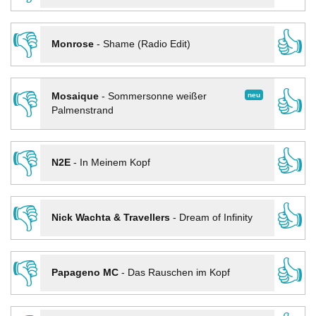
👎
👍
Monrose
-
Shame (Radio Edit)
👎
👍
neu
Mosaique
-
Sommersonne weißer
Palmenstrand
👎
👍
N2E
-
In Meinem Kopf
👎
👍
Nick Wachta & Travellers
-
Dream of Infinity
👎
👍
Papageno MC
-
Das Rauschen im Kopf