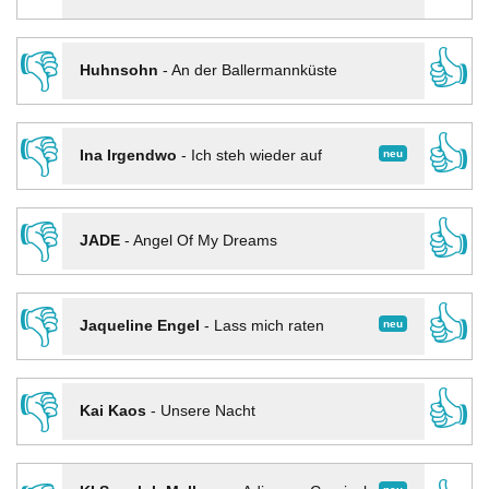
👎
👍
Huhnsohn
-
An der Ballermannküste
👎
👍
neu
Ina Irgendwo
-
Ich steh wieder auf
👎
👍
JADE
-
Angel Of My Dreams
👎
👍
neu
Jaqueline Engel
-
Lass mich raten
👎
👍
Kai Kaos
-
Unsere Nacht