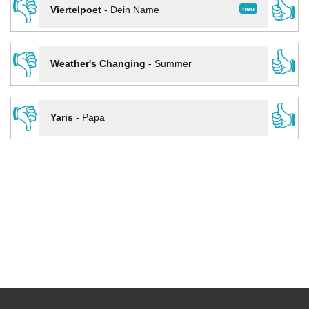
👎
👍
neu
Viertelpoet
-
Dein Name
👎
👍
Weather's Changing
-
Summer
👎
👍
Yaris
-
Papa