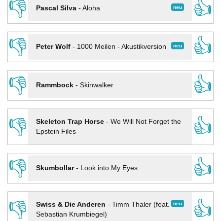
👎
👍
neu
Pascal Silva
-
Aloha
👎
👍
neu
Peter Wolf
-
1000 Meilen - Akustikversion
👎
👍
Rammbock
-
Skinwalker
👎
👍
Skeleton Trap Horse
-
We Will Not Forget the
Epstein Files
👎
👍
Skumbollar
-
Look into My Eyes
👎
👍
neu
Swiss & Die Anderen
-
Timm Thaler (feat.
Sebastian Krumbiegel)