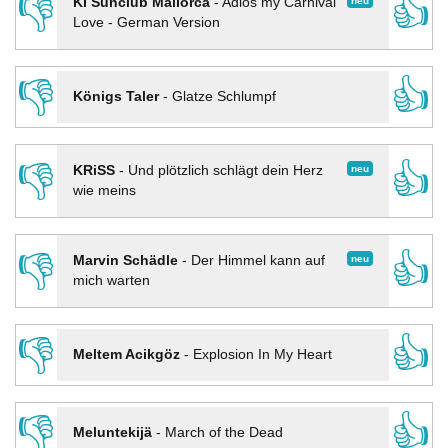
👎
👍
neu
KI Sunclub Mallorca
-
Adios my Carnival
Love - German Version
👎
👍
Königs Taler
-
Glatze Schlumpf
👎
👍
neu
KRiSS
-
Und plötzlich schlägt dein Herz
wie meins
👎
👍
neu
Marvin Schädle
-
Der Himmel kann auf
mich warten
👎
👍
Meltem Acikgöz
-
Explosion In My Heart
👎
👍
Meluntekijä
-
March of the Dead