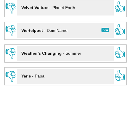
👎
👍
Velvet Vulture
-
Planet Earth
👎
👍
neu
Viertelpoet
-
Dein Name
👎
👍
Weather's Changing
-
Summer
👎
👍
Yaris
-
Papa