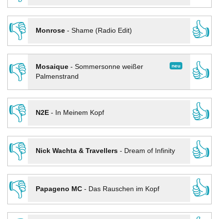
👎
👍
Monrose
-
Shame (Radio Edit)
👎
👍
neu
Mosaique
-
Sommersonne weißer
Palmenstrand
👎
👍
N2E
-
In Meinem Kopf
👎
👍
Nick Wachta & Travellers
-
Dream of Infinity
👎
👍
Papageno MC
-
Das Rauschen im Kopf