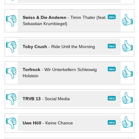
👎
👍
neu
Swiss & Die Anderen
-
Timm Thaler (feat.
Sebastian Krumbiegel)
👎
👍
neu
Toby Crush
-
Ride Until the Morning
👎
👍
neu
Torfrock
-
Wir Unterkellern Schleswig
Holstein
👎
👍
neu
TRVB 13
-
Social Media
👎
👍
neu
Uwe Höll
-
Keine Chance