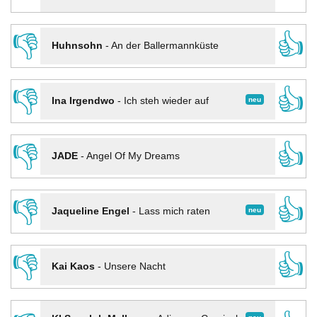
👎
👍
Huhnsohn
-
An der Ballermannküste
👎
👍
neu
Ina Irgendwo
-
Ich steh wieder auf
👎
👍
JADE
-
Angel Of My Dreams
👎
👍
neu
Jaqueline Engel
-
Lass mich raten
👎
👍
Kai Kaos
-
Unsere Nacht