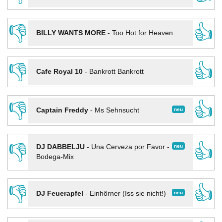
👎
👍
BILLY WANTS MORE
-
Too Hot for Heaven
👎
👍
Cafe Royal 10
-
Bankrott Bankrott
👎
👍
neu
Captain Freddy
-
Ms Sehnsucht
👎
👍
neu
DJ DABBELJU
-
Una Cerveza por Favor -
Bodega-Mix
👎
👍
neu
DJ Feuerapfel
-
Einhörner (Iss sie nicht!)