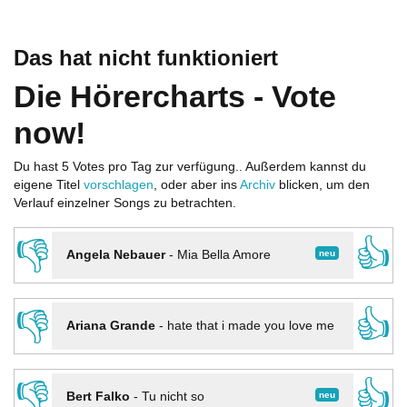
Das hat nicht funktioniert
Die Hörercharts - Vote
now!
Du hast 5 Votes pro Tag zur verfügung.. Außerdem kannst du
eigene Titel
vorschlagen
, oder aber ins
Archiv
blicken, um den
Verlauf einzelner Songs zu betrachten.
👎
👍
neu
Angela Nebauer
-
Mia Bella Amore
👎
👍
Ariana Grande
-
hate that i made you love me
👎
👍
neu
Bert Falko
-
Tu nicht so