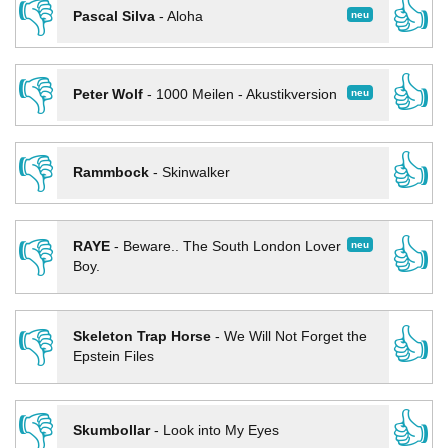
👎
👍
neu
Pascal Silva
-
Aloha
👎
👍
neu
Peter Wolf
-
1000 Meilen - Akustikversion
👎
👍
Rammbock
-
Skinwalker
👎
👍
neu
RAYE
-
Beware.. The South London Lover
Boy.
👎
👍
Skeleton Trap Horse
-
We Will Not Forget the
Epstein Files
👎
👍
Skumbollar
-
Look into My Eyes