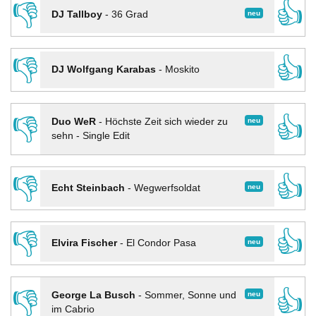
👎
👍
neu
DJ Tallboy
-
36 Grad
👎
👍
DJ Wolfgang Karabas
-
Moskito
👎
👍
neu
Duo WeR
-
Höchste Zeit sich wieder zu
sehn - Single Edit
👎
👍
neu
Echt Steinbach
-
Wegwerfsoldat
👎
👍
neu
Elvira Fischer
-
El Condor Pasa
👎
👍
neu
George La Busch
-
Sommer, Sonne und
im Cabrio