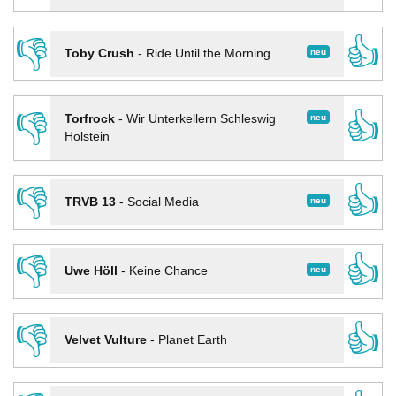
👎
👍
neu
Toby Crush
-
Ride Until the Morning
👎
👍
neu
Torfrock
-
Wir Unterkellern Schleswig
Holstein
👎
👍
neu
TRVB 13
-
Social Media
👎
👍
neu
Uwe Höll
-
Keine Chance
👎
👍
Velvet Vulture
-
Planet Earth