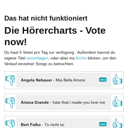
Das hat nicht funktioniert
Die Hörercharts - Vote
now!
Du hast 5 Votes pro Tag zur verfügung.. Außerdem kannst du
eigene Titel
vorschlagen
, oder aber ins
Archiv
blicken, um den
Verlauf einzelner Songs zu betrachten.
👎
👍
neu
Angela Nebauer
-
Mia Bella Amore
👎
👍
Ariana Grande
-
hate that i made you love me
👎
👍
neu
Bert Falko
-
Tu nicht so