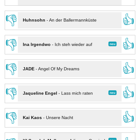
👎
👍
Huhnsohn
-
An der Ballermannküste
👎
👍
neu
Ina Irgendwo
-
Ich steh wieder auf
👎
👍
JADE
-
Angel Of My Dreams
👎
👍
neu
Jaqueline Engel
-
Lass mich raten
👎
👍
Kai Kaos
-
Unsere Nacht