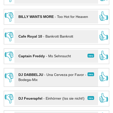
👎
👍
BILLY WANTS MORE
-
Too Hot for Heaven
👎
👍
Cafe Royal 10
-
Bankrott Bankrott
👎
👍
neu
Captain Freddy
-
Ms Sehnsucht
👎
👍
neu
DJ DABBELJU
-
Una Cerveza por Favor -
Bodega-Mix
👎
👍
neu
DJ Feuerapfel
-
Einhörner (Iss sie nicht!)