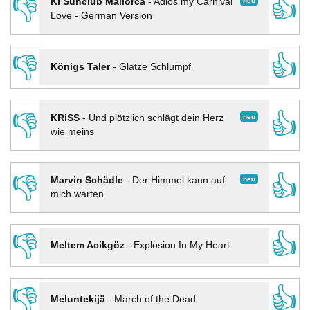
👎
👍
neu
KI Sunclub Mallorca
-
Adios my Carnival
Love - German Version
👎
👍
Königs Taler
-
Glatze Schlumpf
👎
👍
neu
KRiSS
-
Und plötzlich schlägt dein Herz
wie meins
👎
👍
neu
Marvin Schädle
-
Der Himmel kann auf
mich warten
👎
👍
Meltem Acikgöz
-
Explosion In My Heart
👎
👍
Meluntekijä
-
March of the Dead