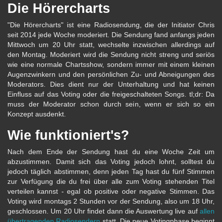
Die Hörercharts
"Die Hörercharts" ist eine Radiosendung, die der Initiator Chris
seit 2014 jede Woche moderiert. Die Sendung fand anfangs jeden
Mittwoch um 20 Uhr statt, wechselte inzwischen allerdings auf
den Montag. Moderiert wird die Sendung nicht streng und seriös
wie eine normale Chartsshow, sondern immer mit einem kleinen
Augenzwinkern und den persönlichen Zu- und Abneigungen des
Moderators. Dies dient nur der Unterhaltung und hat keinen
Einfluss auf das Voting oder die freigeschalteten Songs. tl;dr: Da
muss der Moderator schon durch sein, wenn er sich so ein
Konzept ausdenkt.
Wie funktioniert's?
Nach dem Ende der Sendung hast du eine Woche Zeit um
abzustimmen. Damit sich das Voting jedoch lohnt, solltest du
jedoch täglich abstimmen, denn jeden Tag hast du fünf Stimmen
zur Verfügung die du frei über alle zum Voting stehenden Titel
verteilen kannst - egal ob positive oder negative Stimmen. Das
Voting wird montags 2 Stunden vor der Sendung, also um 18 Uhr,
geschlossen. Um 20 Uhr findet dann die Auswertung live auf
allen
übertragenden Radiosendern
statt. Die neue Votingphase beginnt