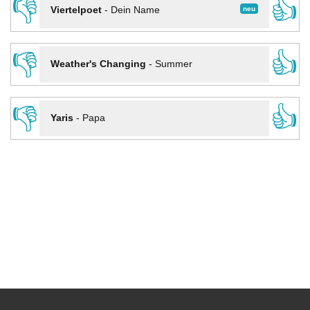
👎
👍
neu
Viertelpoet
-
Dein Name
👎
👍
Weather's Changing
-
Summer
👎
👍
Yaris
-
Papa