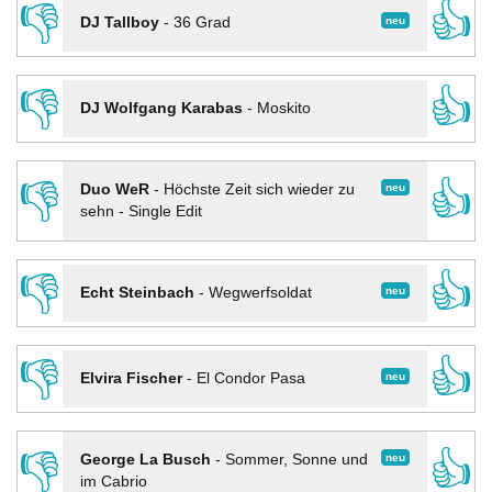
👎
👍
neu
DJ Tallboy
-
36 Grad
👎
👍
DJ Wolfgang Karabas
-
Moskito
👎
👍
neu
Duo WeR
-
Höchste Zeit sich wieder zu
sehn - Single Edit
👎
👍
neu
Echt Steinbach
-
Wegwerfsoldat
👎
👍
neu
Elvira Fischer
-
El Condor Pasa
👎
👍
neu
George La Busch
-
Sommer, Sonne und
im Cabrio