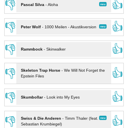
👎
👍
neu
Pascal Silva
-
Aloha
👎
👍
neu
Peter Wolf
-
1000 Meilen - Akustikversion
👎
👍
Rammbock
-
Skinwalker
👎
👍
Skeleton Trap Horse
-
We Will Not Forget the
Epstein Files
👎
👍
Skumbollar
-
Look into My Eyes
👎
👍
neu
Swiss & Die Anderen
-
Timm Thaler (feat.
Sebastian Krumbiegel)