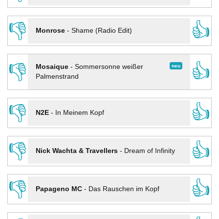
👎
👍
Monrose
-
Shame (Radio Edit)
👎
👍
neu
Mosaique
-
Sommersonne weißer
Palmenstrand
👎
👍
N2E
-
In Meinem Kopf
👎
👍
Nick Wachta & Travellers
-
Dream of Infinity
👎
👍
Papageno MC
-
Das Rauschen im Kopf