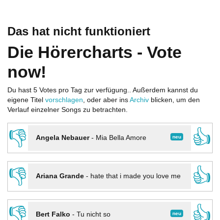
Das hat nicht funktioniert
Die Hörercharts - Vote
now!
Du hast 5 Votes pro Tag zur verfügung.. Außerdem kannst du
eigene Titel
vorschlagen
, oder aber ins
Archiv
blicken, um den
Verlauf einzelner Songs zu betrachten.
👎
👍
neu
Angela Nebauer
-
Mia Bella Amore
👎
👍
Ariana Grande
-
hate that i made you love me
👎
👍
neu
Bert Falko
-
Tu nicht so