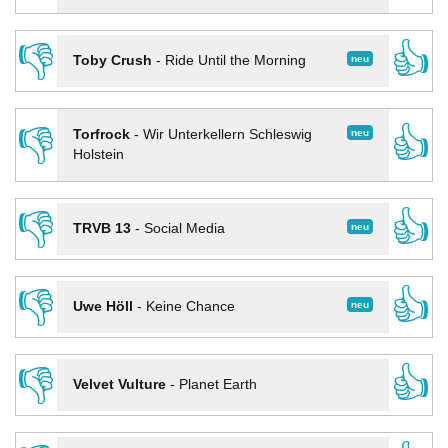
👎
👍
neu
Toby Crush
-
Ride Until the Morning
👎
👍
neu
Torfrock
-
Wir Unterkellern Schleswig
Holstein
👎
👍
neu
TRVB 13
-
Social Media
👎
👍
neu
Uwe Höll
-
Keine Chance
👎
👍
Velvet Vulture
-
Planet Earth