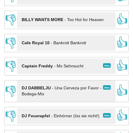
👎
👍
BILLY WANTS MORE
-
Too Hot for Heaven
👎
👍
Cafe Royal 10
-
Bankrott Bankrott
👎
👍
neu
Captain Freddy
-
Ms Sehnsucht
👎
👍
neu
DJ DABBELJU
-
Una Cerveza por Favor -
Bodega-Mix
👎
👍
neu
DJ Feuerapfel
-
Einhörner (Iss sie nicht!)