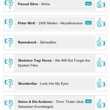
👎
👍
neu
Pascal Silva
-
Aloha
👎
👍
neu
Peter Wolf
-
1000 Meilen - Akustikversion
👎
👍
Rammbock
-
Skinwalker
👎
👍
Skeleton Trap Horse
-
We Will Not Forget the
Epstein Files
👎
👍
Skumbollar
-
Look into My Eyes
👎
👍
neu
Swiss & Die Anderen
-
Timm Thaler (feat.
Sebastian Krumbiegel)