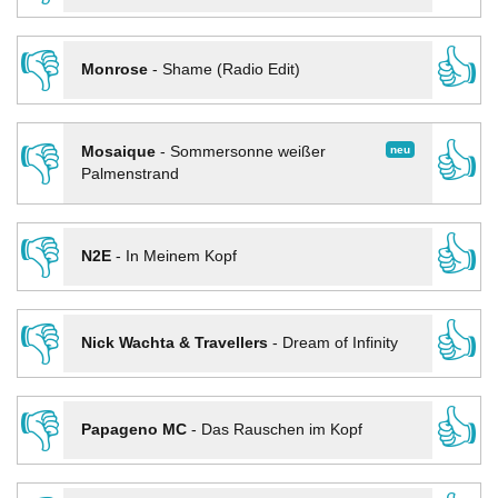
👎
👍
Monrose
-
Shame (Radio Edit)
👎
👍
neu
Mosaique
-
Sommersonne weißer
Palmenstrand
👎
👍
N2E
-
In Meinem Kopf
👎
👍
Nick Wachta & Travellers
-
Dream of Infinity
👎
👍
Papageno MC
-
Das Rauschen im Kopf