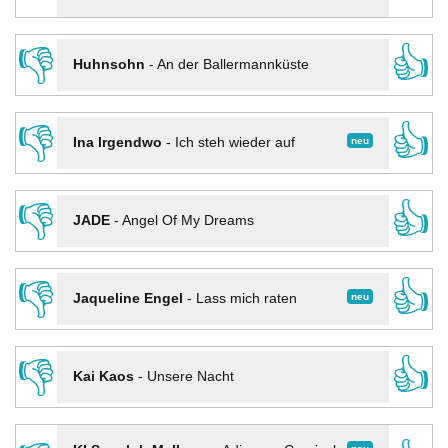
👎
👍
Huhnsohn
-
An der Ballermannküste
👎
👍
neu
Ina Irgendwo
-
Ich steh wieder auf
👎
👍
JADE
-
Angel Of My Dreams
👎
👍
neu
Jaqueline Engel
-
Lass mich raten
👎
👍
Kai Kaos
-
Unsere Nacht