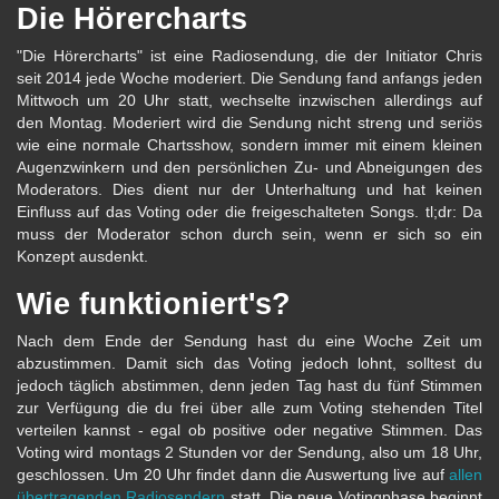
Die Hörercharts
"Die Hörercharts" ist eine Radiosendung, die der Initiator Chris
seit 2014 jede Woche moderiert. Die Sendung fand anfangs jeden
Mittwoch um 20 Uhr statt, wechselte inzwischen allerdings auf
den Montag. Moderiert wird die Sendung nicht streng und seriös
wie eine normale Chartsshow, sondern immer mit einem kleinen
Augenzwinkern und den persönlichen Zu- und Abneigungen des
Moderators. Dies dient nur der Unterhaltung und hat keinen
Einfluss auf das Voting oder die freigeschalteten Songs. tl;dr: Da
muss der Moderator schon durch sein, wenn er sich so ein
Konzept ausdenkt.
Wie funktioniert's?
Nach dem Ende der Sendung hast du eine Woche Zeit um
abzustimmen. Damit sich das Voting jedoch lohnt, solltest du
jedoch täglich abstimmen, denn jeden Tag hast du fünf Stimmen
zur Verfügung die du frei über alle zum Voting stehenden Titel
verteilen kannst - egal ob positive oder negative Stimmen. Das
Voting wird montags 2 Stunden vor der Sendung, also um 18 Uhr,
geschlossen. Um 20 Uhr findet dann die Auswertung live auf
allen
übertragenden Radiosendern
statt. Die neue Votingphase beginnt