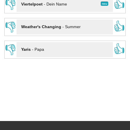
👎
👍
neu
Viertelpoet
-
Dein Name
👎
👍
Weather's Changing
-
Summer
👎
👍
Yaris
-
Papa