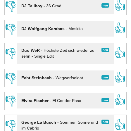
👎
👍
neu
DJ Tallboy
-
36 Grad
👎
👍
DJ Wolfgang Karabas
-
Moskito
👎
👍
neu
Duo WeR
-
Höchste Zeit sich wieder zu
sehn - Single Edit
👎
👍
neu
Echt Steinbach
-
Wegwerfsoldat
👎
👍
neu
Elvira Fischer
-
El Condor Pasa
👎
👍
neu
George La Busch
-
Sommer, Sonne und
im Cabrio