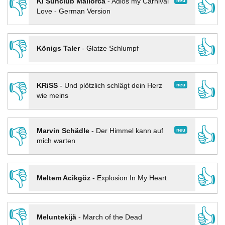
👎
👍
neu
KI Sunclub Mallorca
-
Adios my Carnival
Love - German Version
👎
👍
Königs Taler
-
Glatze Schlumpf
👎
👍
neu
KRiSS
-
Und plötzlich schlägt dein Herz
wie meins
👎
👍
neu
Marvin Schädle
-
Der Himmel kann auf
mich warten
👎
👍
Meltem Acikgöz
-
Explosion In My Heart
👎
👍
Meluntekijä
-
March of the Dead