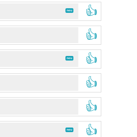
👍
neu
👍
👍
neu
👍
👍
👍
neu