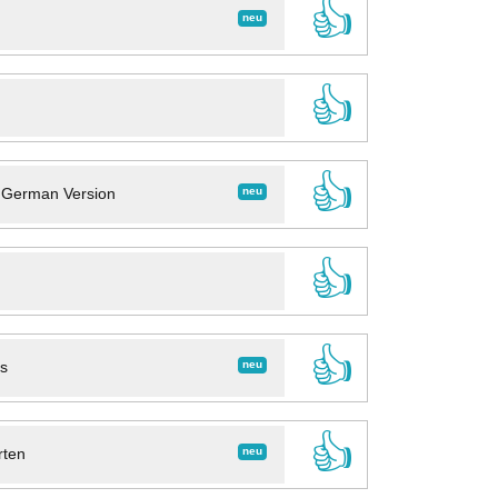
👍
neu
👍
👍
neu
- German Version
👍
👍
neu
ns
👍
neu
rten