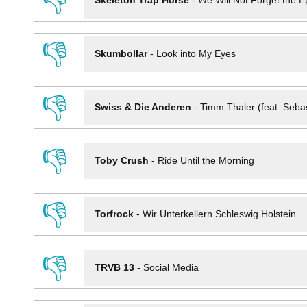
👎
Skeleton Trap Horse
-
We Will Not Forget the Ep
👎
Skumbollar
-
Look into My Eyes
👎
Swiss & Die Anderen
-
Timm Thaler (feat. Seba
👎
Toby Crush
-
Ride Until the Morning
👎
Torfrock
-
Wir Unterkellern Schleswig Holstein
👎
TRVB 13
-
Social Media