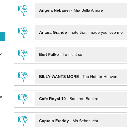
👎
Angela Nebauer
-
Mia Bella Amore
👎
Ariana Grande
-
hate that i made you love me
👎
v
Bert Falko
-
Tu nicht so
👎
BILLY WANTS MORE
-
Too Hot for Heaven
👎
hr
Cafe Royal 10
-
Bankrott Bankrott
👎
Captain Freddy
-
Ms Sehnsucht