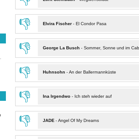
👎
Elvira Fischer
-
El Condor Pasa
👎
George La Busch
-
Sommer, Sonne und im Cab
.
👎
Huhnsohn
-
An der Ballermannküste
👎
Ina Irgendwo
-
Ich steh wieder auf
n
👎
JADE
-
Angel Of My Dreams