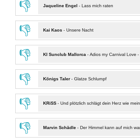
👎
Jaqueline Engel
-
Lass mich raten
👎
Kai Kaos
-
Unsere Nacht
👎
KI Sunclub Mallorca
-
Adios my Carnival Love 
👎
Königs Taler
-
Glatze Schlumpf
👎
KRiSS
-
Und plötzlich schlägt dein Herz wie mei
👎
Marvin Schädle
-
Der Himmel kann auf mich wa