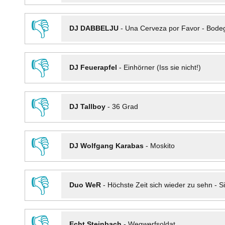
👎
DJ DABBELJU
-
Una Cerveza por Favor - Bode
👎
DJ Feuerapfel
-
Einhörner (Iss sie nicht!)
👎
DJ Tallboy
-
36 Grad
👎
DJ Wolfgang Karabas
-
Moskito
👎
Duo WeR
-
Höchste Zeit sich wieder zu sehn - Si
👎
Echt Steinbach
-
Wegwerfsoldat