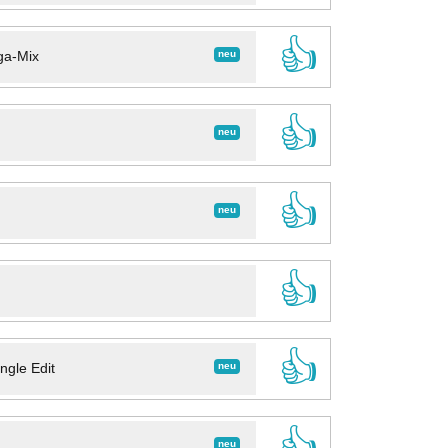
👍
neu
ga-Mix
👍
neu
👍
neu
👍
👍
neu
ngle Edit
👍
neu