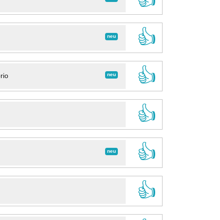
👍
neu
👍
neu
rio
👍
👍
neu
👍