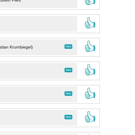
👍
stein Files
👍
👍
neu
stian Krumbiegel)
👍
neu
👍
neu
👍
neu