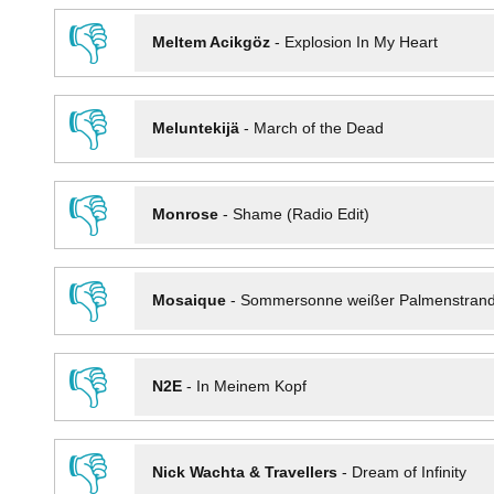
👎
Meltem Acikgöz
-
Explosion In My Heart
👎
Meluntekijä
-
March of the Dead
👎
Monrose
-
Shame (Radio Edit)
👎
Mosaique
-
Sommersonne weißer Palmenstran
👎
N2E
-
In Meinem Kopf
👎
Nick Wachta & Travellers
-
Dream of Infinity