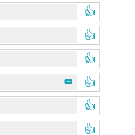
👍
👍
👍
👍
neu
d
👍
👍