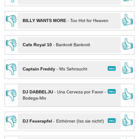
👎
👍
BILLY WANTS MORE
-
Too Hot for Heaven
👎
👍
Cafe Royal 10
-
Bankrott Bankrott
👎
👍
neu
Captain Freddy
-
Ms Sehnsucht
👎
👍
neu
DJ DABBELJU
-
Una Cerveza por Favor -
Bodega-Mix
👎
👍
neu
DJ Feuerapfel
-
Einhörner (Iss sie nicht!)