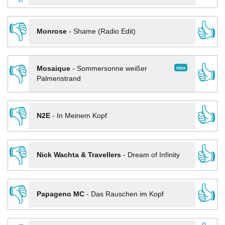
👎
👍
Monrose
-
Shame (Radio Edit)
👎
👍
neu
Mosaique
-
Sommersonne weißer
Palmenstrand
👎
👍
N2E
-
In Meinem Kopf
👎
👍
Nick Wachta & Travellers
-
Dream of Infinity
👎
👍
Papageno MC
-
Das Rauschen im Kopf