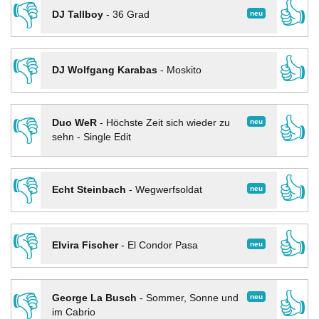
👎
👍
neu
DJ Tallboy
-
36 Grad
👎
👍
DJ Wolfgang Karabas
-
Moskito
👎
👍
neu
Duo WeR
-
Höchste Zeit sich wieder zu
sehn - Single Edit
👎
👍
neu
Echt Steinbach
-
Wegwerfsoldat
👎
👍
neu
Elvira Fischer
-
El Condor Pasa
👎
👍
neu
George La Busch
-
Sommer, Sonne und
im Cabrio