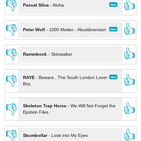
👎
👍
neu
Pascal Silva
-
Aloha
👎
👍
neu
Peter Wolf
-
1000 Meilen - Akustikversion
👎
👍
Rammbock
-
Skinwalker
👎
👍
neu
RAYE
-
Beware.. The South London Lover
Boy.
👎
👍
Skeleton Trap Horse
-
We Will Not Forget the
Epstein Files
👎
👍
Skumbollar
-
Look into My Eyes