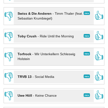
👎
👍
neu
Swiss & Die Anderen
-
Timm Thaler (feat.
Sebastian Krumbiegel)
👎
👍
neu
Toby Crush
-
Ride Until the Morning
👎
👍
neu
Torfrock
-
Wir Unterkellern Schleswig
Holstein
👎
👍
neu
TRVB 13
-
Social Media
👎
👍
neu
Uwe Höll
-
Keine Chance