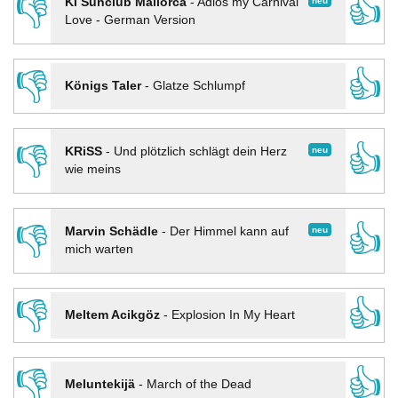
👎
👍
neu
KI Sunclub Mallorca
-
Adios my Carnival
Love - German Version
👎
👍
Königs Taler
-
Glatze Schlumpf
👎
👍
neu
KRiSS
-
Und plötzlich schlägt dein Herz
wie meins
👎
👍
neu
Marvin Schädle
-
Der Himmel kann auf
mich warten
👎
👍
Meltem Acikgöz
-
Explosion In My Heart
👎
👍
Meluntekijä
-
March of the Dead