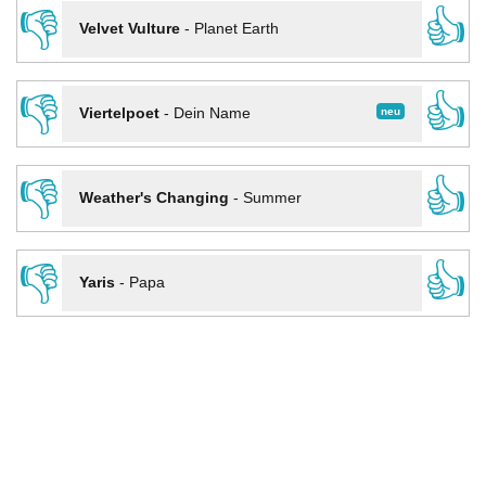
👎
👍
Velvet Vulture
-
Planet Earth
👎
👍
neu
Viertelpoet
-
Dein Name
👎
👍
Weather's Changing
-
Summer
👎
👍
Yaris
-
Papa