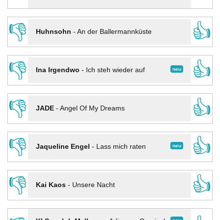
👎
👍
Huhnsohn
-
An der Ballermannküste
👎
👍
neu
Ina Irgendwo
-
Ich steh wieder auf
👎
👍
JADE
-
Angel Of My Dreams
👎
👍
neu
Jaqueline Engel
-
Lass mich raten
👎
👍
Kai Kaos
-
Unsere Nacht