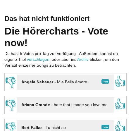
Das hat nicht funktioniert
Die Hörercharts - Vote
now!
Du hast 5 Votes pro Tag zur verfügung.. Außerdem kannst du
eigene Titel
vorschlagen
, oder aber ins
Archiv
blicken, um den
Verlauf einzelner Songs zu betrachten.
👎
👍
neu
Angela Nebauer
-
Mia Bella Amore
👎
👍
Ariana Grande
-
hate that i made you love me
👎
👍
neu
Bert Falko
-
Tu nicht so