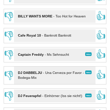
👎
👍
BILLY WANTS MORE
-
Too Hot for Heaven
👎
👍
Cafe Royal 10
-
Bankrott Bankrott
👎
👍
neu
Captain Freddy
-
Ms Sehnsucht
👎
👍
neu
DJ DABBELJU
-
Una Cerveza por Favor -
Bodega-Mix
👎
👍
neu
DJ Feuerapfel
-
Einhörner (Iss sie nicht!)