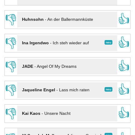
👎
👍
Huhnsohn
-
An der Ballermannküste
👎
👍
neu
Ina Irgendwo
-
Ich steh wieder auf
👎
👍
JADE
-
Angel Of My Dreams
👎
👍
neu
Jaqueline Engel
-
Lass mich raten
👎
👍
Kai Kaos
-
Unsere Nacht