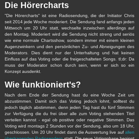
Die Hörercharts
"Die Hörercharts" ist eine Radiosendung, die der Initiator Chris
seit 2014 jede Woche moderiert. Die Sendung fand anfangs jeden
Mittwoch um 20 Uhr statt, wechselte inzwischen allerdings auf
den Montag. Moderiert wird die Sendung nicht streng und seriös
wie eine normale Chartsshow, sondern immer mit einem kleinen
Augenzwinkern und den persönlichen Zu- und Abneigungen des
Moderators. Dies dient nur der Unterhaltung und hat keinen
Einfluss auf das Voting oder die freigeschalteten Songs. tl;dr: Da
muss der Moderator schon durch sein, wenn er sich so ein
Konzept ausdenkt.
Wie funktioniert's?
Nach dem Ende der Sendung hast du eine Woche Zeit um
abzustimmen. Damit sich das Voting jedoch lohnt, solltest du
jedoch täglich abstimmen, denn jeden Tag hast du fünf Stimmen
zur Verfügung die du frei über alle zum Voting stehenden Titel
verteilen kannst - egal ob positive oder negative Stimmen. Das
Voting wird montags 2 Stunden vor der Sendung, also um 18 Uhr,
geschlossen. Um 20 Uhr findet dann die Auswertung live auf
allen
übertragenden Radiosendern
statt. Die neue Votingphase beginnt