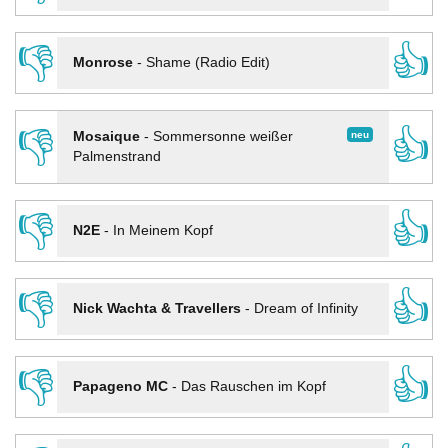
👎
👍
Monrose
-
Shame (Radio Edit)
👎
👍
neu
Mosaique
-
Sommersonne weißer
Palmenstrand
👎
👍
N2E
-
In Meinem Kopf
👎
👍
Nick Wachta & Travellers
-
Dream of Infinity
👎
👍
Papageno MC
-
Das Rauschen im Kopf