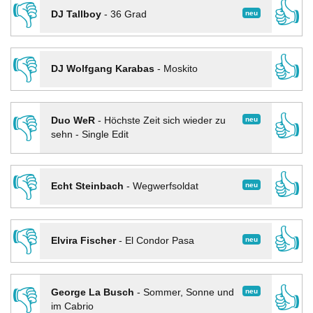
👎
👍
neu
DJ Tallboy
-
36 Grad
👎
👍
DJ Wolfgang Karabas
-
Moskito
👎
👍
neu
Duo WeR
-
Höchste Zeit sich wieder zu
sehn - Single Edit
👎
👍
neu
Echt Steinbach
-
Wegwerfsoldat
👎
👍
neu
Elvira Fischer
-
El Condor Pasa
👎
👍
neu
George La Busch
-
Sommer, Sonne und
im Cabrio