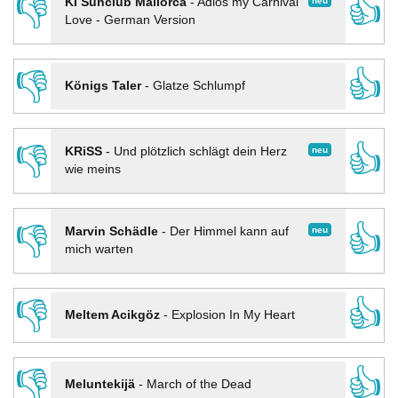
👎
👍
neu
KI Sunclub Mallorca
-
Adios my Carnival
Love - German Version
👎
👍
Königs Taler
-
Glatze Schlumpf
👎
👍
neu
KRiSS
-
Und plötzlich schlägt dein Herz
wie meins
👎
👍
neu
Marvin Schädle
-
Der Himmel kann auf
mich warten
👎
👍
Meltem Acikgöz
-
Explosion In My Heart
👎
👍
Meluntekijä
-
March of the Dead