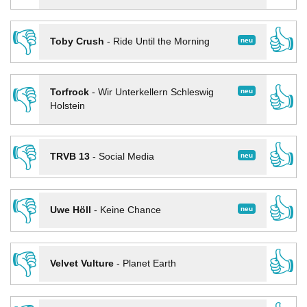
👎
👍
neu
Toby Crush
-
Ride Until the Morning
👎
👍
neu
Torfrock
-
Wir Unterkellern Schleswig
Holstein
👎
👍
neu
TRVB 13
-
Social Media
👎
👍
neu
Uwe Höll
-
Keine Chance
👎
👍
Velvet Vulture
-
Planet Earth