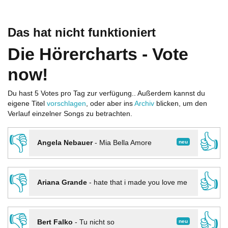
Das hat nicht funktioniert
Die Hörercharts - Vote
now!
Du hast 5 Votes pro Tag zur verfügung.. Außerdem kannst du
eigene Titel
vorschlagen
, oder aber ins
Archiv
blicken, um den
Verlauf einzelner Songs zu betrachten.
👎
👍
neu
Angela Nebauer
-
Mia Bella Amore
👎
👍
Ariana Grande
-
hate that i made you love me
👎
👍
neu
Bert Falko
-
Tu nicht so