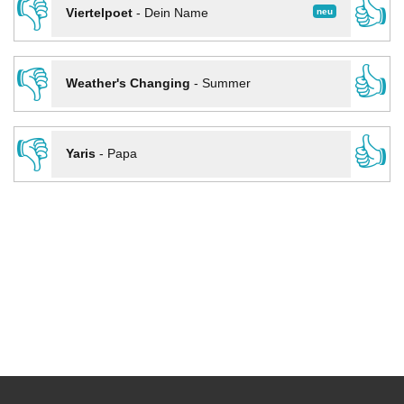
👎
👍
neu
Viertelpoet
-
Dein Name
👎
👍
Weather's Changing
-
Summer
👎
👍
Yaris
-
Papa