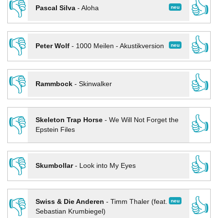
👎
👍
neu
Pascal Silva
-
Aloha
👎
👍
neu
Peter Wolf
-
1000 Meilen - Akustikversion
👎
👍
Rammbock
-
Skinwalker
👎
👍
Skeleton Trap Horse
-
We Will Not Forget the
Epstein Files
👎
👍
Skumbollar
-
Look into My Eyes
👎
👍
neu
Swiss & Die Anderen
-
Timm Thaler (feat.
Sebastian Krumbiegel)