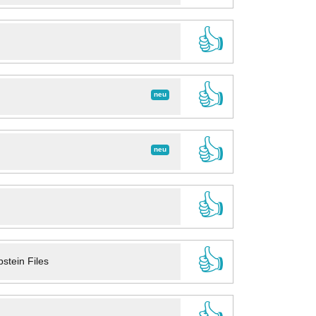
👍
👍
neu
👍
neu
👍
👍
stein Files