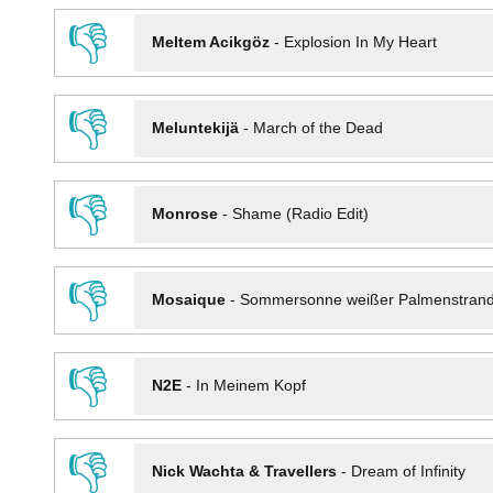
👎
Meltem Acikgöz
-
Explosion In My Heart
👎
Meluntekijä
-
March of the Dead
👎
Monrose
-
Shame (Radio Edit)
👎
Mosaique
-
Sommersonne weißer Palmenstran
👎
N2E
-
In Meinem Kopf
👎
Nick Wachta & Travellers
-
Dream of Infinity