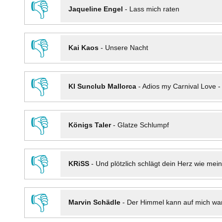
👎
Jaqueline Engel
-
Lass mich raten
👎
Kai Kaos
-
Unsere Nacht
👎
KI Sunclub Mallorca
-
Adios my Carnival Love 
👎
Königs Taler
-
Glatze Schlumpf
👎
KRiSS
-
Und plötzlich schlägt dein Herz wie mei
👎
Marvin Schädle
-
Der Himmel kann auf mich wa