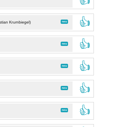
👍
👍
neu
stian Krumbiegel)
👍
neu
👍
neu
👍
neu
👍
neu