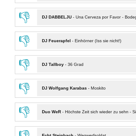
👎
DJ DABBELJU
-
Una Cerveza por Favor - Bode
👎
DJ Feuerapfel
-
Einhörner (Iss sie nicht!)
👎
DJ Tallboy
-
36 Grad
👎
DJ Wolfgang Karabas
-
Moskito
👎
Duo WeR
-
Höchste Zeit sich wieder zu sehn - Si
👎
Echt Steinbach
-
Wegwerfsoldat