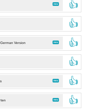
👍
neu
👍
👍
neu
- German Version
👍
👍
neu
ns
👍
neu
rten