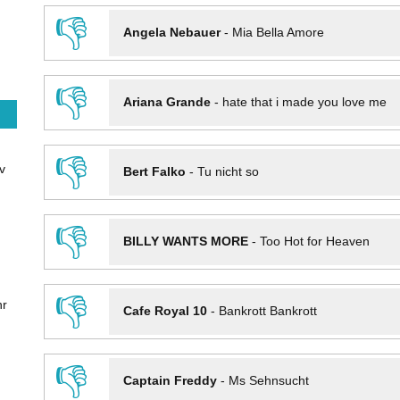
👎
Angela Nebauer
-
Mia Bella Amore
👎
Ariana Grande
-
hate that i made you love me
👎
v
Bert Falko
-
Tu nicht so
👎
BILLY WANTS MORE
-
Too Hot for Heaven
👎
hr
Cafe Royal 10
-
Bankrott Bankrott
👎
Captain Freddy
-
Ms Sehnsucht