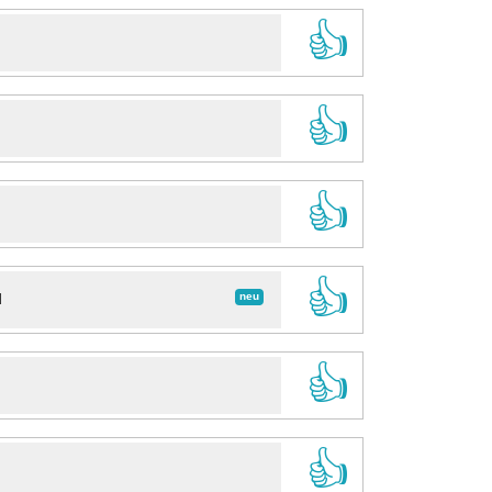
👍
👍
👍
👍
neu
d
👍
👍