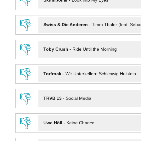
👎
Skumbollar
-
Look into My Eyes
👎
Swiss & Die Anderen
-
Timm Thaler (feat. Seba
👎
Toby Crush
-
Ride Until the Morning
👎
Torfrock
-
Wir Unterkellern Schleswig Holstein
👎
TRVB 13
-
Social Media
👎
Uwe Höll
-
Keine Chance