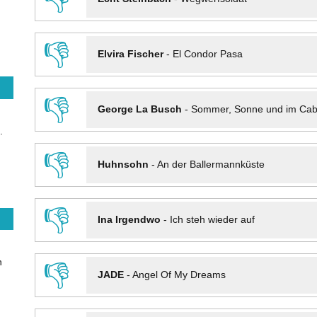
👎
Elvira Fischer
-
El Condor Pasa
👎
George La Busch
-
Sommer, Sonne und im Cab
.
👎
Huhnsohn
-
An der Ballermannküste
👎
Ina Irgendwo
-
Ich steh wieder auf
n
👎
JADE
-
Angel Of My Dreams