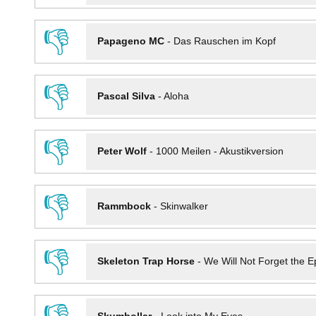
👎
Papageno MC
-
Das Rauschen im Kopf
👎
Pascal Silva
-
Aloha
👎
Peter Wolf
-
1000 Meilen - Akustikversion
👎
Rammbock
-
Skinwalker
👎
Skeleton Trap Horse
-
We Will Not Forget the Ep