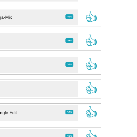
👍
neu
ga-Mix
👍
neu
👍
neu
👍
👍
neu
ngle Edit
👍
neu