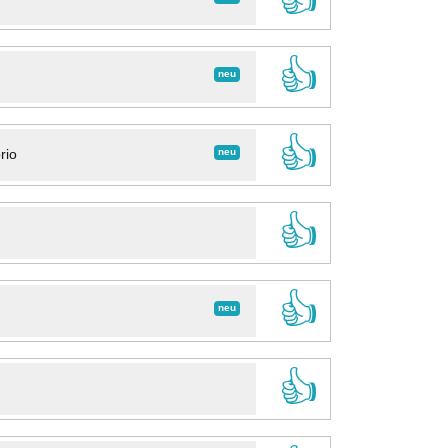
👍
neu
👍
neu
rio
👍
👍
neu
👍