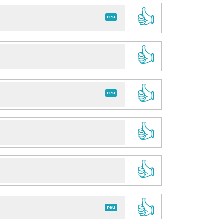
👍
neu
👍
👍
neu
👍
👍
👍
neu