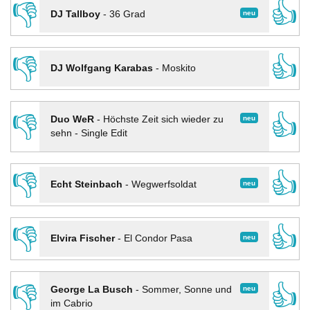
👎
👍
neu
DJ Tallboy
-
36 Grad
👎
👍
DJ Wolfgang Karabas
-
Moskito
👎
👍
neu
Duo WeR
-
Höchste Zeit sich wieder zu
sehn - Single Edit
👎
👍
neu
Echt Steinbach
-
Wegwerfsoldat
👎
👍
neu
Elvira Fischer
-
El Condor Pasa
👎
👍
neu
George La Busch
-
Sommer, Sonne und
im Cabrio