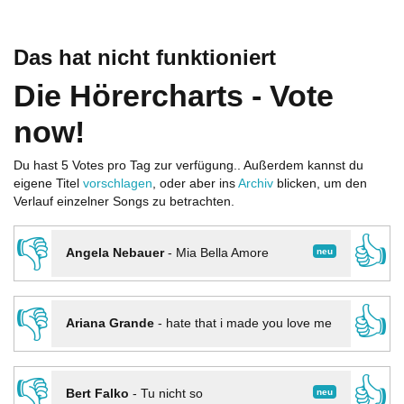
Das hat nicht funktioniert
Die Hörercharts - Vote
now!
Du hast 5 Votes pro Tag zur verfügung.. Außerdem kannst du
eigene Titel
vorschlagen
, oder aber ins
Archiv
blicken, um den
Verlauf einzelner Songs zu betrachten.
👎
👍
neu
Angela Nebauer
-
Mia Bella Amore
👎
👍
Ariana Grande
-
hate that i made you love me
👎
👍
neu
Bert Falko
-
Tu nicht so