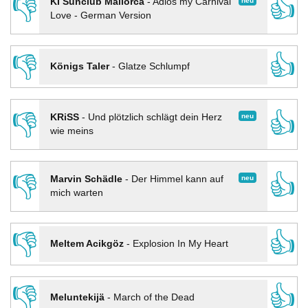
👎
👍
neu
KI Sunclub Mallorca
-
Adios my Carnival
Love - German Version
👎
👍
Königs Taler
-
Glatze Schlumpf
👎
👍
neu
KRiSS
-
Und plötzlich schlägt dein Herz
wie meins
👎
👍
neu
Marvin Schädle
-
Der Himmel kann auf
mich warten
👎
👍
Meltem Acikgöz
-
Explosion In My Heart
👎
👍
Meluntekijä
-
March of the Dead