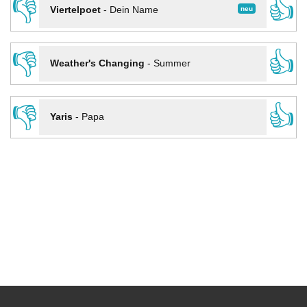
👎
👍
neu
Viertelpoet
-
Dein Name
👎
👍
Weather's Changing
-
Summer
👎
👍
Yaris
-
Papa