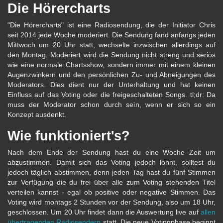
Die Hörercharts
"Die Hörercharts" ist eine Radiosendung, die der Initiator Chris
seit 2014 jede Woche moderiert. Die Sendung fand anfangs jeden
Mittwoch um 20 Uhr statt, wechselte inzwischen allerdings auf
den Montag. Moderiert wird die Sendung nicht streng und seriös
wie eine normale Chartsshow, sondern immer mit einem kleinen
Augenzwinkern und den persönlichen Zu- und Abneigungen des
Moderators. Dies dient nur der Unterhaltung und hat keinen
Einfluss auf das Voting oder die freigeschalteten Songs. tl;dr: Da
muss der Moderator schon durch sein, wenn er sich so ein
Konzept ausdenkt.
Wie funktioniert's?
Nach dem Ende der Sendung hast du eine Woche Zeit um
abzustimmen. Damit sich das Voting jedoch lohnt, solltest du
jedoch täglich abstimmen, denn jeden Tag hast du fünf Stimmen
zur Verfügung die du frei über alle zum Voting stehenden Titel
verteilen kannst - egal ob positive oder negative Stimmen. Das
Voting wird montags 2 Stunden vor der Sendung, also um 18 Uhr,
geschlossen. Um 20 Uhr findet dann die Auswertung live auf
allen
übertragenden Radiosendern
statt. Die neue Votingphase beginnt