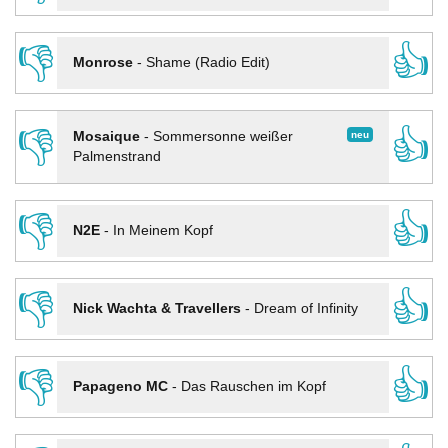
👎
👍
Monrose
-
Shame (Radio Edit)
👎
👍
neu
Mosaique
-
Sommersonne weißer
Palmenstrand
👎
👍
N2E
-
In Meinem Kopf
👎
👍
Nick Wachta & Travellers
-
Dream of Infinity
👎
👍
Papageno MC
-
Das Rauschen im Kopf