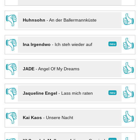
👎
👍
Huhnsohn
-
An der Ballermannküste
👎
👍
neu
Ina Irgendwo
-
Ich steh wieder auf
👎
👍
JADE
-
Angel Of My Dreams
👎
👍
neu
Jaqueline Engel
-
Lass mich raten
👎
👍
Kai Kaos
-
Unsere Nacht