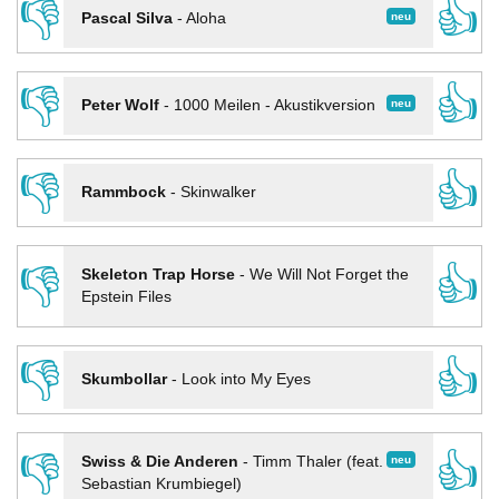
👎
👍
neu
Pascal Silva
-
Aloha
👎
👍
neu
Peter Wolf
-
1000 Meilen - Akustikversion
👎
👍
Rammbock
-
Skinwalker
👎
👍
Skeleton Trap Horse
-
We Will Not Forget the
Epstein Files
👎
👍
Skumbollar
-
Look into My Eyes
👎
👍
neu
Swiss & Die Anderen
-
Timm Thaler (feat.
Sebastian Krumbiegel)