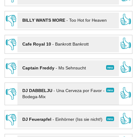
👎
👍
BILLY WANTS MORE
-
Too Hot for Heaven
👎
👍
Cafe Royal 10
-
Bankrott Bankrott
👎
👍
neu
Captain Freddy
-
Ms Sehnsucht
👎
👍
neu
DJ DABBELJU
-
Una Cerveza por Favor -
Bodega-Mix
👎
👍
neu
DJ Feuerapfel
-
Einhörner (Iss sie nicht!)