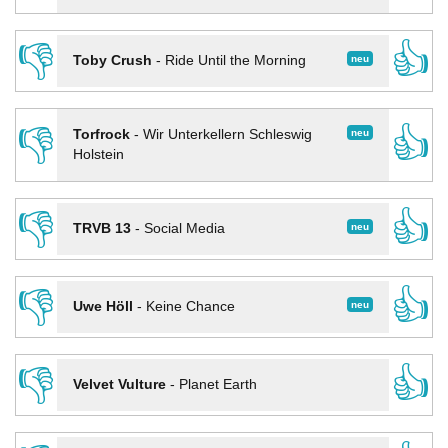
👎
👍
neu
Toby Crush
-
Ride Until the Morning
👎
👍
neu
Torfrock
-
Wir Unterkellern Schleswig
Holstein
👎
👍
neu
TRVB 13
-
Social Media
👎
👍
neu
Uwe Höll
-
Keine Chance
👎
👍
Velvet Vulture
-
Planet Earth