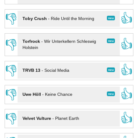
👎
👍
neu
Toby Crush
-
Ride Until the Morning
👎
👍
neu
Torfrock
-
Wir Unterkellern Schleswig
Holstein
👎
👍
neu
TRVB 13
-
Social Media
👎
👍
neu
Uwe Höll
-
Keine Chance
👎
👍
Velvet Vulture
-
Planet Earth