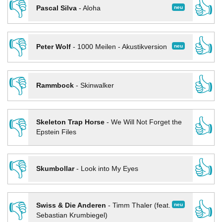
👎
👍
neu
Pascal Silva
-
Aloha
👎
👍
neu
Peter Wolf
-
1000 Meilen - Akustikversion
👎
👍
Rammbock
-
Skinwalker
👎
👍
Skeleton Trap Horse
-
We Will Not Forget the
Epstein Files
👎
👍
Skumbollar
-
Look into My Eyes
👎
👍
neu
Swiss & Die Anderen
-
Timm Thaler (feat.
Sebastian Krumbiegel)