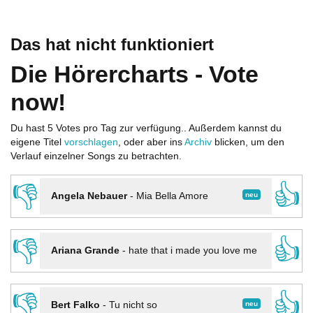
Das hat nicht funktioniert
Die Hörercharts - Vote
now!
Du hast 5 Votes pro Tag zur verfügung.. Außerdem kannst du
eigene Titel
vorschlagen
, oder aber ins
Archiv
blicken, um den
Verlauf einzelner Songs zu betrachten.
👎
👍
neu
Angela Nebauer
-
Mia Bella Amore
👎
👍
Ariana Grande
-
hate that i made you love me
👎
👍
neu
Bert Falko
-
Tu nicht so