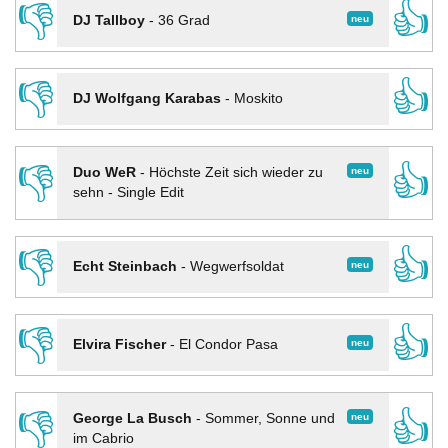
👎
👍
neu
DJ Tallboy
-
36 Grad
👎
👍
DJ Wolfgang Karabas
-
Moskito
👎
👍
neu
Duo WeR
-
Höchste Zeit sich wieder zu
sehn - Single Edit
👎
👍
neu
Echt Steinbach
-
Wegwerfsoldat
👎
👍
neu
Elvira Fischer
-
El Condor Pasa
👎
👍
neu
George La Busch
-
Sommer, Sonne und
im Cabrio