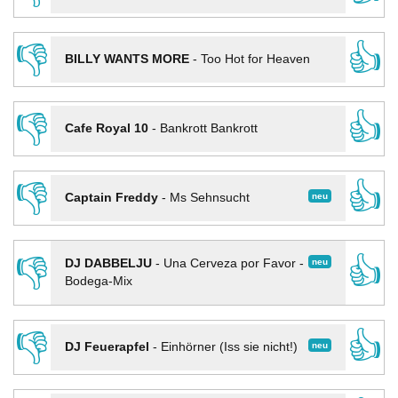
👎
👍
BILLY WANTS MORE
-
Too Hot for Heaven
👎
👍
Cafe Royal 10
-
Bankrott Bankrott
👎
👍
neu
Captain Freddy
-
Ms Sehnsucht
👎
👍
neu
DJ DABBELJU
-
Una Cerveza por Favor -
Bodega-Mix
👎
👍
neu
DJ Feuerapfel
-
Einhörner (Iss sie nicht!)