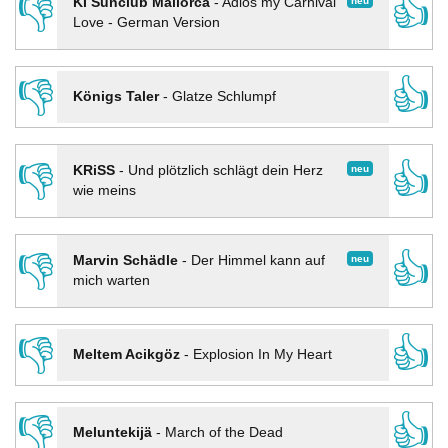
👎
👍
neu
KI Sunclub Mallorca
-
Adios my Carnival
Love - German Version
👎
👍
Königs Taler
-
Glatze Schlumpf
👎
👍
neu
KRiSS
-
Und plötzlich schlägt dein Herz
wie meins
👎
👍
neu
Marvin Schädle
-
Der Himmel kann auf
mich warten
👎
👍
Meltem Acikgöz
-
Explosion In My Heart
👎
👍
Meluntekijä
-
March of the Dead