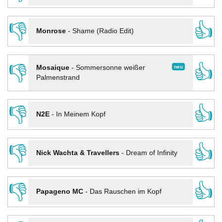
👎
👍
Monrose
-
Shame (Radio Edit)
👎
👍
neu
Mosaique
-
Sommersonne weißer
Palmenstrand
👎
👍
N2E
-
In Meinem Kopf
👎
👍
Nick Wachta & Travellers
-
Dream of Infinity
👎
👍
Papageno MC
-
Das Rauschen im Kopf