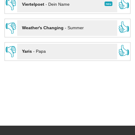
👎
👍
neu
Viertelpoet
-
Dein Name
👎
👍
Weather's Changing
-
Summer
👎
👍
Yaris
-
Papa