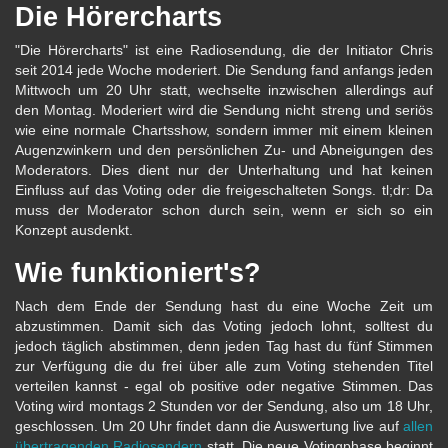
Die Hörercharts
"Die Hörercharts" ist eine Radiosendung, die der Initiator Chris
seit 2014 jede Woche moderiert. Die Sendung fand anfangs jeden
Mittwoch um 20 Uhr statt, wechselte inzwischen allerdings auf
den Montag. Moderiert wird die Sendung nicht streng und seriös
wie eine normale Chartsshow, sondern immer mit einem kleinen
Augenzwinkern und den persönlichen Zu- und Abneigungen des
Moderators. Dies dient nur der Unterhaltung und hat keinen
Einfluss auf das Voting oder die freigeschalteten Songs. tl;dr: Da
muss der Moderator schon durch sein, wenn er sich so ein
Konzept ausdenkt.
Wie funktioniert's?
Nach dem Ende der Sendung hast du eine Woche Zeit um
abzustimmen. Damit sich das Voting jedoch lohnt, solltest du
jedoch täglich abstimmen, denn jeden Tag hast du fünf Stimmen
zur Verfügung die du frei über alle zum Voting stehenden Titel
verteilen kannst - egal ob positive oder negative Stimmen. Das
Voting wird montags 2 Stunden vor der Sendung, also um 18 Uhr,
geschlossen. Um 20 Uhr findet dann die Auswertung live auf
allen
übertragenden Radiosendern
statt. Die neue Votingphase beginnt