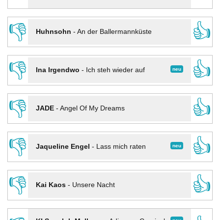
👎
👍
Huhnsohn
-
An der Ballermannküste
👎
👍
neu
Ina Irgendwo
-
Ich steh wieder auf
👎
👍
JADE
-
Angel Of My Dreams
👎
👍
neu
Jaqueline Engel
-
Lass mich raten
👎
👍
Kai Kaos
-
Unsere Nacht