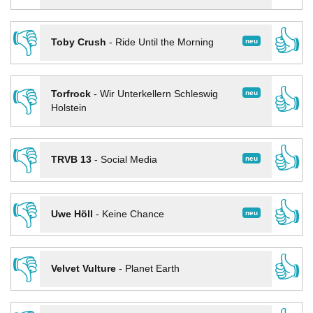
👎
👍
neu
Toby Crush
-
Ride Until the Morning
👎
👍
neu
Torfrock
-
Wir Unterkellern Schleswig
Holstein
👎
👍
neu
TRVB 13
-
Social Media
👎
👍
neu
Uwe Höll
-
Keine Chance
👎
👍
Velvet Vulture
-
Planet Earth