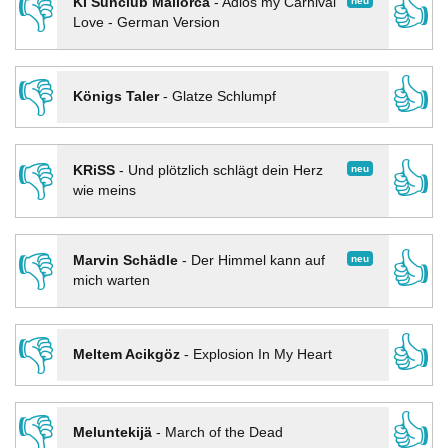
👎
👍
neu
KI Sunclub Mallorca
-
Adios my Carnival
Love - German Version
👎
👍
Königs Taler
-
Glatze Schlumpf
👎
👍
neu
KRiSS
-
Und plötzlich schlägt dein Herz
wie meins
👎
👍
neu
Marvin Schädle
-
Der Himmel kann auf
mich warten
👎
👍
Meltem Acikgöz
-
Explosion In My Heart
👎
👍
Meluntekijä
-
March of the Dead