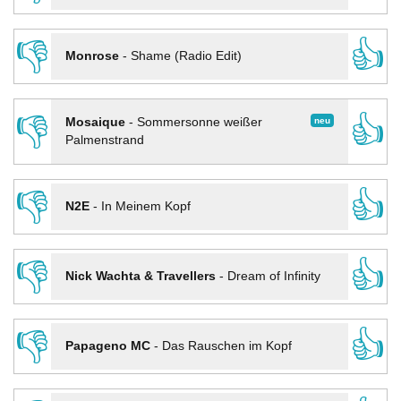
👎
👍
Monrose
-
Shame (Radio Edit)
👎
👍
neu
Mosaique
-
Sommersonne weißer
Palmenstrand
👎
👍
N2E
-
In Meinem Kopf
👎
👍
Nick Wachta & Travellers
-
Dream of Infinity
👎
👍
Papageno MC
-
Das Rauschen im Kopf