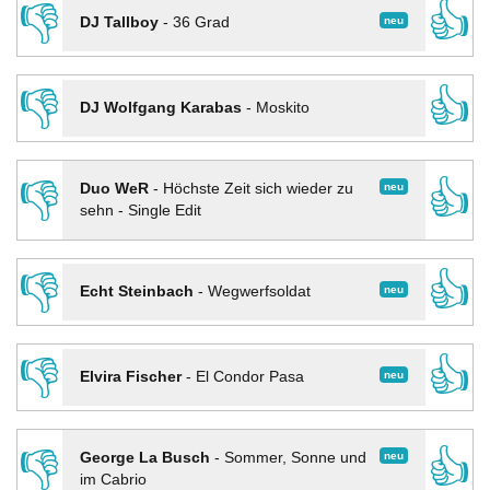
👎
👍
neu
DJ Tallboy
-
36 Grad
👎
👍
DJ Wolfgang Karabas
-
Moskito
👎
👍
neu
Duo WeR
-
Höchste Zeit sich wieder zu
sehn - Single Edit
👎
👍
neu
Echt Steinbach
-
Wegwerfsoldat
👎
👍
neu
Elvira Fischer
-
El Condor Pasa
👎
👍
neu
George La Busch
-
Sommer, Sonne und
im Cabrio