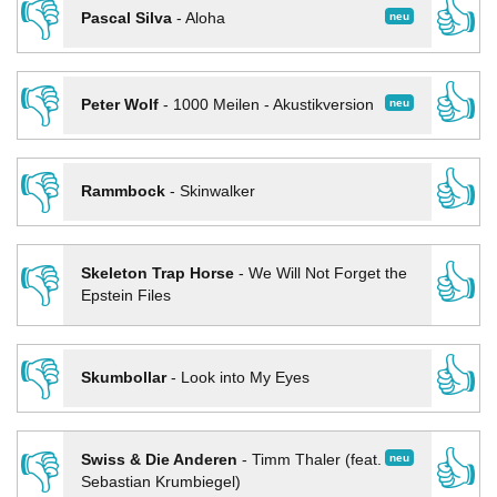
👎
👍
neu
Pascal Silva
-
Aloha
👎
👍
neu
Peter Wolf
-
1000 Meilen - Akustikversion
👎
👍
Rammbock
-
Skinwalker
👎
👍
Skeleton Trap Horse
-
We Will Not Forget the
Epstein Files
👎
👍
Skumbollar
-
Look into My Eyes
👎
👍
neu
Swiss & Die Anderen
-
Timm Thaler (feat.
Sebastian Krumbiegel)