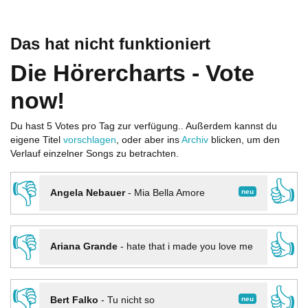
Das hat nicht funktioniert
Die Hörercharts - Vote
now!
Du hast 5 Votes pro Tag zur verfügung.. Außerdem kannst du
eigene Titel
vorschlagen
, oder aber ins
Archiv
blicken, um den
Verlauf einzelner Songs zu betrachten.
👎
👍
neu
Angela Nebauer
-
Mia Bella Amore
👎
👍
Ariana Grande
-
hate that i made you love me
👎
👍
neu
Bert Falko
-
Tu nicht so