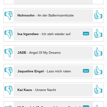
👎
👍
Huhnsohn
-
An der Ballermannküste
👎
👍
neu
Ina Irgendwo
-
Ich steh wieder auf
👎
👍
JADE
-
Angel Of My Dreams
👎
👍
neu
Jaqueline Engel
-
Lass mich raten
👎
👍
Kai Kaos
-
Unsere Nacht