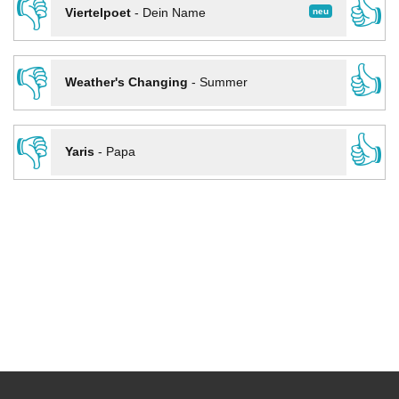
👎
👍
neu
Viertelpoet
-
Dein Name
👎
👍
Weather's Changing
-
Summer
👎
👍
Yaris
-
Papa