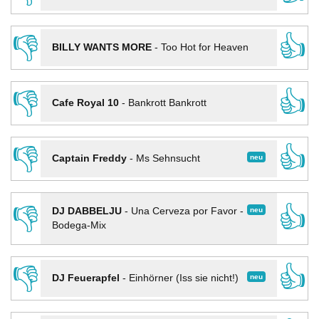
👎
👍
BILLY WANTS MORE
-
Too Hot for Heaven
👎
👍
Cafe Royal 10
-
Bankrott Bankrott
👎
👍
neu
Captain Freddy
-
Ms Sehnsucht
👎
👍
neu
DJ DABBELJU
-
Una Cerveza por Favor -
Bodega-Mix
👎
👍
neu
DJ Feuerapfel
-
Einhörner (Iss sie nicht!)