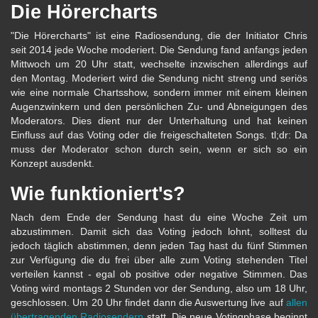
Die Hörercharts
"Die Hörercharts" ist eine Radiosendung, die der Initiator Chris
seit 2014 jede Woche moderiert. Die Sendung fand anfangs jeden
Mittwoch um 20 Uhr statt, wechselte inzwischen allerdings auf
den Montag. Moderiert wird die Sendung nicht streng und seriös
wie eine normale Chartsshow, sondern immer mit einem kleinen
Augenzwinkern und den persönlichen Zu- und Abneigungen des
Moderators. Dies dient nur der Unterhaltung und hat keinen
Einfluss auf das Voting oder die freigeschalteten Songs. tl;dr: Da
muss der Moderator schon durch sein, wenn er sich so ein
Konzept ausdenkt.
Wie funktioniert's?
Nach dem Ende der Sendung hast du eine Woche Zeit um
abzustimmen. Damit sich das Voting jedoch lohnt, solltest du
jedoch täglich abstimmen, denn jeden Tag hast du fünf Stimmen
zur Verfügung die du frei über alle zum Voting stehenden Titel
verteilen kannst - egal ob positive oder negative Stimmen. Das
Voting wird montags 2 Stunden vor der Sendung, also um 18 Uhr,
geschlossen. Um 20 Uhr findet dann die Auswertung live auf
allen
übertragenden Radiosendern
statt. Die neue Votingphase beginnt