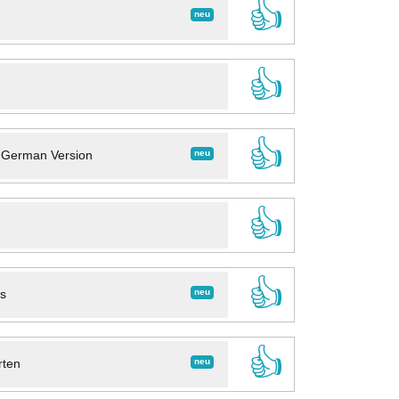
👍
neu
👍
👍
neu
- German Version
👍
👍
neu
ns
👍
neu
rten