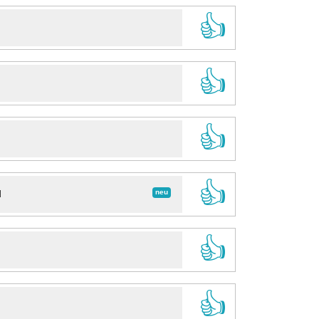
👍
👍
👍
👍
neu
d
👍
👍