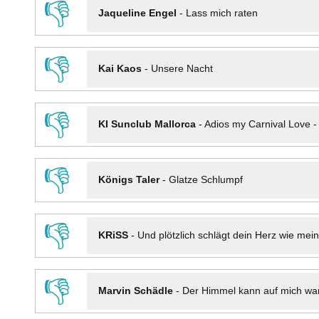
👎
Jaqueline Engel
-
Lass mich raten
👎
Kai Kaos
-
Unsere Nacht
👎
KI Sunclub Mallorca
-
Adios my Carnival Love 
👎
Königs Taler
-
Glatze Schlumpf
👎
KRiSS
-
Und plötzlich schlägt dein Herz wie mei
👎
Marvin Schädle
-
Der Himmel kann auf mich wa