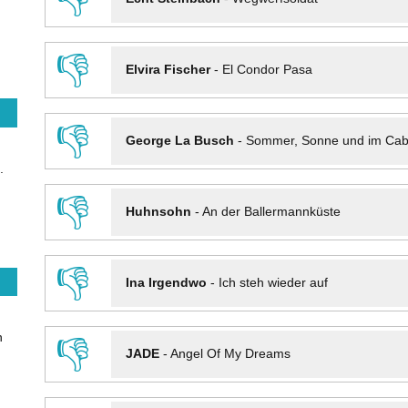
👎
Elvira Fischer
-
El Condor Pasa
👎
George La Busch
-
Sommer, Sonne und im Cab
.
👎
Huhnsohn
-
An der Ballermannküste
👎
Ina Irgendwo
-
Ich steh wieder auf
n
👎
JADE
-
Angel Of My Dreams