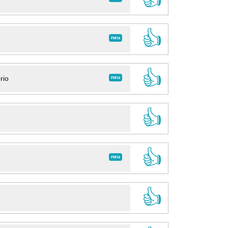
👍
neu
👍
neu
rio
👍
👍
neu
👍