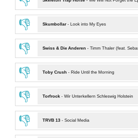
👎
Skeleton Trap Horse
-
We Will Not Forget the Ep
👎
Skumbollar
-
Look into My Eyes
👎
Swiss & Die Anderen
-
Timm Thaler (feat. Seba
👎
Toby Crush
-
Ride Until the Morning
👎
Torfrock
-
Wir Unterkellern Schleswig Holstein
👎
TRVB 13
-
Social Media