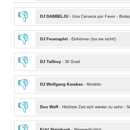
👎
DJ DABBELJU
-
Una Cerveza por Favor - Bode
👎
DJ Feuerapfel
-
Einhörner (Iss sie nicht!)
👎
DJ Tallboy
-
36 Grad
👎
DJ Wolfgang Karabas
-
Moskito
👎
Duo WeR
-
Höchste Zeit sich wieder zu sehn - Si
👎
Echt Steinbach
-
Wegwerfsoldat