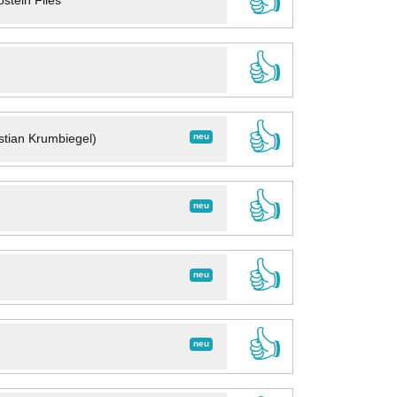
👍
stein Files
👍
👍
neu
stian Krumbiegel)
👍
neu
👍
neu
👍
neu