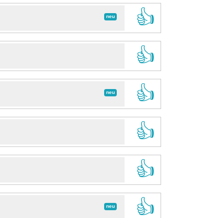
👍
neu
👍
👍
neu
👍
👍
👍
neu