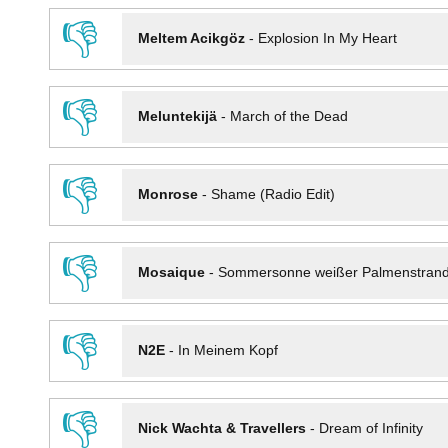
👎
Meltem Acikgöz
-
Explosion In My Heart
👎
Meluntekijä
-
March of the Dead
👎
Monrose
-
Shame (Radio Edit)
👎
Mosaique
-
Sommersonne weißer Palmenstran
👎
N2E
-
In Meinem Kopf
👎
Nick Wachta & Travellers
-
Dream of Infinity