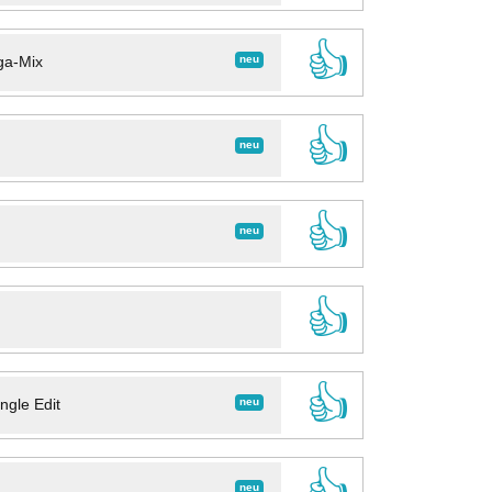
👍
neu
ga-Mix
👍
neu
👍
neu
👍
👍
neu
ngle Edit
👍
neu