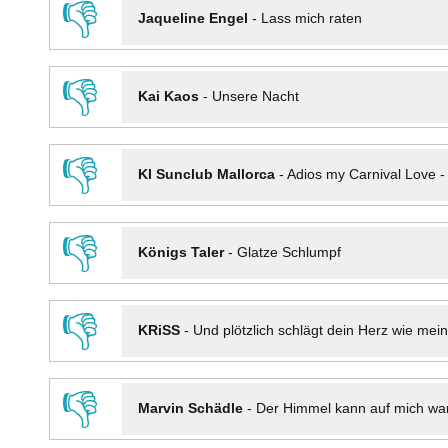
👎
Jaqueline Engel
-
Lass mich raten
👎
Kai Kaos
-
Unsere Nacht
👎
KI Sunclub Mallorca
-
Adios my Carnival Love 
👎
Königs Taler
-
Glatze Schlumpf
👎
KRiSS
-
Und plötzlich schlägt dein Herz wie mei
👎
Marvin Schädle
-
Der Himmel kann auf mich wa