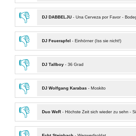
👎
DJ DABBELJU
-
Una Cerveza por Favor - Bode
👎
DJ Feuerapfel
-
Einhörner (Iss sie nicht!)
👎
DJ Tallboy
-
36 Grad
👎
DJ Wolfgang Karabas
-
Moskito
👎
Duo WeR
-
Höchste Zeit sich wieder zu sehn - Si
👎
Echt Steinbach
-
Wegwerfsoldat