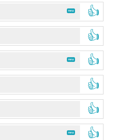
👍
neu
👍
👍
neu
👍
👍
👍
neu