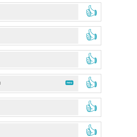
👍
👍
👍
👍
neu
d
👍
👍