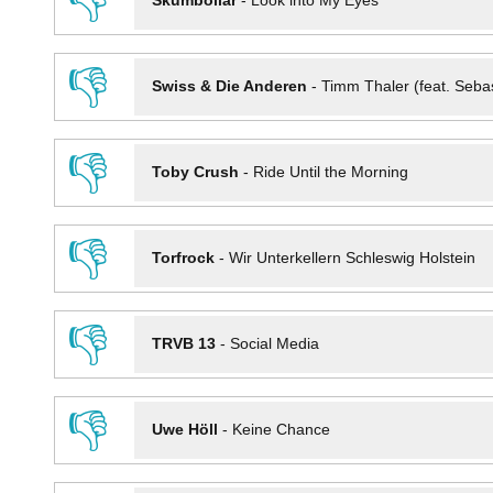
👎
Skumbollar
-
Look into My Eyes
👎
Swiss & Die Anderen
-
Timm Thaler (feat. Seba
👎
Toby Crush
-
Ride Until the Morning
👎
Torfrock
-
Wir Unterkellern Schleswig Holstein
👎
TRVB 13
-
Social Media
👎
Uwe Höll
-
Keine Chance