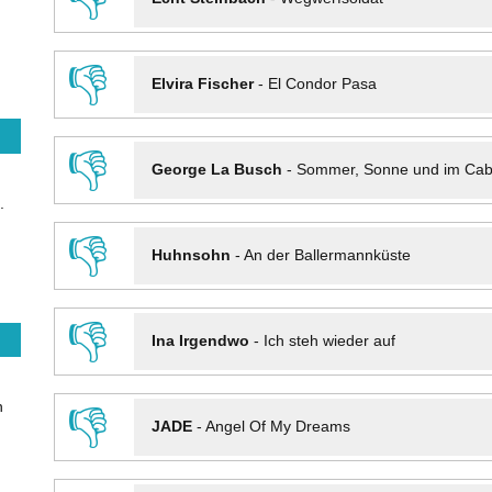
👎
Elvira Fischer
-
El Condor Pasa
👎
George La Busch
-
Sommer, Sonne und im Cab
.
👎
Huhnsohn
-
An der Ballermannküste
👎
Ina Irgendwo
-
Ich steh wieder auf
n
👎
JADE
-
Angel Of My Dreams