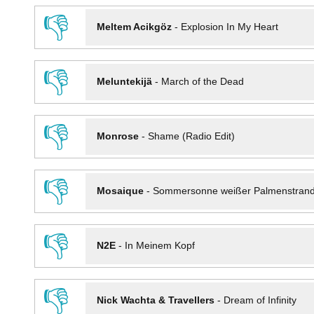
👎
Meltem Acikgöz
-
Explosion In My Heart
👎
Meluntekijä
-
March of the Dead
👎
Monrose
-
Shame (Radio Edit)
👎
Mosaique
-
Sommersonne weißer Palmenstran
👎
N2E
-
In Meinem Kopf
👎
Nick Wachta & Travellers
-
Dream of Infinity