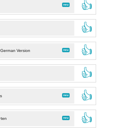
👍
neu
👍
👍
neu
- German Version
👍
👍
neu
ns
👍
neu
rten