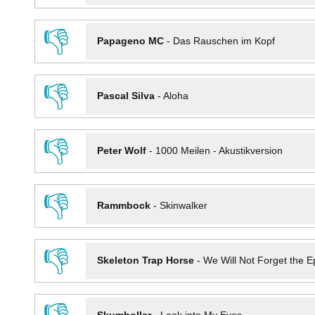
👎
Papageno MC
-
Das Rauschen im Kopf
👎
Pascal Silva
-
Aloha
👎
Peter Wolf
-
1000 Meilen - Akustikversion
👎
Rammbock
-
Skinwalker
👎
Skeleton Trap Horse
-
We Will Not Forget the Ep