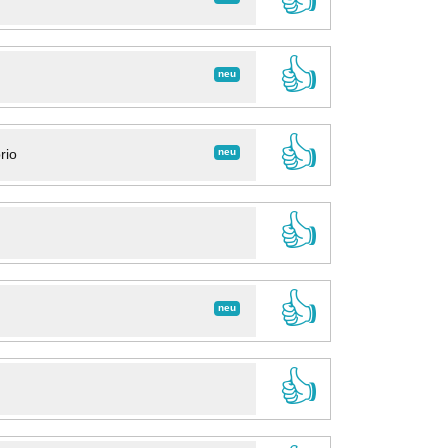
👍
neu
👍
neu
rio
👍
👍
neu
👍