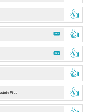
👍
👍
neu
👍
neu
👍
👍
stein Files