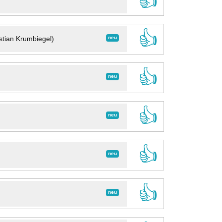
👍
👍
neu
stian Krumbiegel)
👍
neu
👍
neu
👍
neu
👍
neu