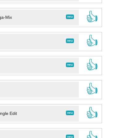
👍
neu
ga-Mix
👍
neu
👍
neu
👍
👍
neu
ngle Edit
👍
neu