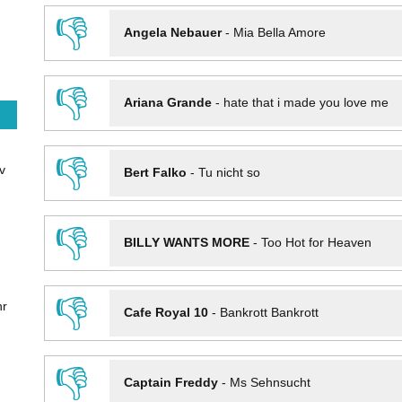
👎
Angela Nebauer
-
Mia Bella Amore
👎
Ariana Grande
-
hate that i made you love me
👎
v
Bert Falko
-
Tu nicht so
👎
BILLY WANTS MORE
-
Too Hot for Heaven
👎
hr
Cafe Royal 10
-
Bankrott Bankrott
👎
Captain Freddy
-
Ms Sehnsucht