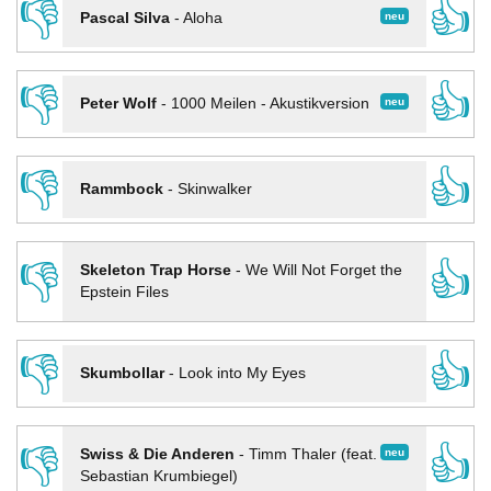
👎
👍
neu
Pascal Silva
-
Aloha
👎
👍
neu
Peter Wolf
-
1000 Meilen - Akustikversion
👎
👍
Rammbock
-
Skinwalker
👎
👍
Skeleton Trap Horse
-
We Will Not Forget the
Epstein Files
👎
👍
Skumbollar
-
Look into My Eyes
👎
👍
neu
Swiss & Die Anderen
-
Timm Thaler (feat.
Sebastian Krumbiegel)