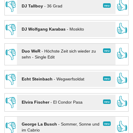
👎
👍
neu
DJ Tallboy
-
36 Grad
👎
👍
DJ Wolfgang Karabas
-
Moskito
👎
👍
neu
Duo WeR
-
Höchste Zeit sich wieder zu
sehn - Single Edit
👎
👍
neu
Echt Steinbach
-
Wegwerfsoldat
👎
👍
neu
Elvira Fischer
-
El Condor Pasa
👎
👍
neu
George La Busch
-
Sommer, Sonne und
im Cabrio