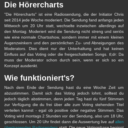
Die Hörercharts
"Die Hörercharts" ist eine Radiosendung, die der Initiator Chris
seit 2014 jede Woche moderiert. Die Sendung fand anfangs jeden
Mittwoch um 20 Uhr statt, wechselte inzwischen allerdings auf
den Montag. Moderiert wird die Sendung nicht streng und seriös
wie eine normale Chartsshow, sondern immer mit einem kleinen
Augenzwinkern und den persönlichen Zu- und Abneigungen des
Moderators. Dies dient nur der Unterhaltung und hat keinen
Einfluss auf das Voting oder die freigeschalteten Songs. tl;dr: Da
muss der Moderator schon durch sein, wenn er sich so ein
Konzept ausdenkt.
Wie funktioniert's?
Nach dem Ende der Sendung hast du eine Woche Zeit um
abzustimmen. Damit sich das Voting jedoch lohnt, solltest du
jedoch täglich abstimmen, denn jeden Tag hast du fünf Stimmen
zur Verfügung die du frei über alle zum Voting stehenden Titel
verteilen kannst - egal ob positive oder negative Stimmen. Das
Voting wird montags 2 Stunden vor der Sendung, also um 18 Uhr,
geschlossen. Um 20 Uhr findet dann die Auswertung live auf
allen
übertragenden Radiosendern
statt. Die neue Votingphase beginnt