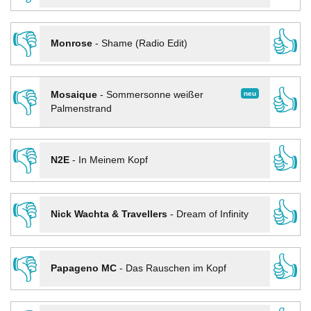
👎
👍
Monrose
-
Shame (Radio Edit)
👎
👍
neu
Mosaique
-
Sommersonne weißer
Palmenstrand
👎
👍
N2E
-
In Meinem Kopf
👎
👍
Nick Wachta & Travellers
-
Dream of Infinity
👎
👍
Papageno MC
-
Das Rauschen im Kopf