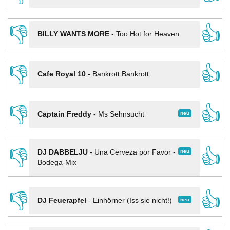
👎
👍
BILLY WANTS MORE
-
Too Hot for Heaven
👎
👍
Cafe Royal 10
-
Bankrott Bankrott
👎
👍
neu
Captain Freddy
-
Ms Sehnsucht
👎
👍
neu
DJ DABBELJU
-
Una Cerveza por Favor -
Bodega-Mix
👎
👍
neu
DJ Feuerapfel
-
Einhörner (Iss sie nicht!)