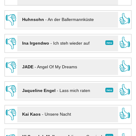
👎
👍
Huhnsohn
-
An der Ballermannküste
👎
👍
neu
Ina Irgendwo
-
Ich steh wieder auf
👎
👍
JADE
-
Angel Of My Dreams
👎
👍
neu
Jaqueline Engel
-
Lass mich raten
👎
👍
Kai Kaos
-
Unsere Nacht