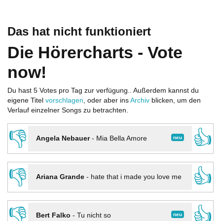
Das hat nicht funktioniert
Die Hörercharts - Vote
now!
Du hast 5 Votes pro Tag zur verfügung.. Außerdem kannst du
eigene Titel
vorschlagen
, oder aber ins
Archiv
blicken, um den
Verlauf einzelner Songs zu betrachten.
👎
👍
neu
Angela Nebauer
-
Mia Bella Amore
👎
👍
Ariana Grande
-
hate that i made you love me
👎
👍
neu
Bert Falko
-
Tu nicht so