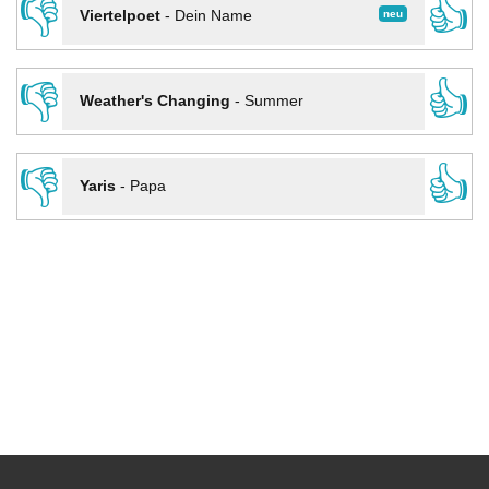
👎
👍
neu
Viertelpoet
-
Dein Name
👎
👍
Weather's Changing
-
Summer
👎
👍
Yaris
-
Papa