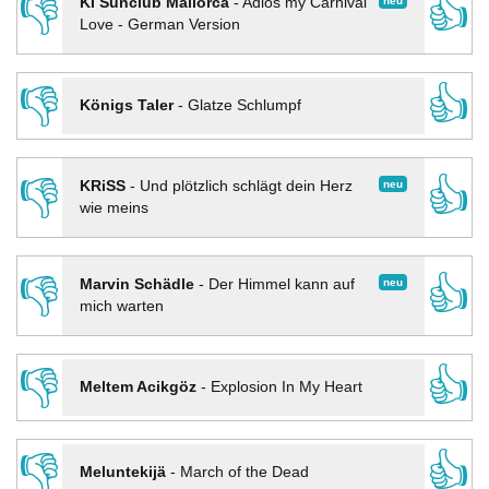
👎
👍
neu
KI Sunclub Mallorca
-
Adios my Carnival
Love - German Version
👎
👍
Königs Taler
-
Glatze Schlumpf
👎
👍
neu
KRiSS
-
Und plötzlich schlägt dein Herz
wie meins
👎
👍
neu
Marvin Schädle
-
Der Himmel kann auf
mich warten
👎
👍
Meltem Acikgöz
-
Explosion In My Heart
👎
👍
Meluntekijä
-
March of the Dead