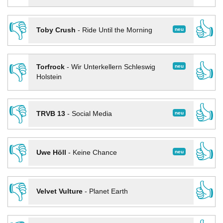
👎
👍
neu
Toby Crush
-
Ride Until the Morning
👎
👍
neu
Torfrock
-
Wir Unterkellern Schleswig
Holstein
👎
👍
neu
TRVB 13
-
Social Media
👎
👍
neu
Uwe Höll
-
Keine Chance
👎
👍
Velvet Vulture
-
Planet Earth