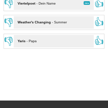
👎
👍
neu
Viertelpoet
-
Dein Name
👎
👍
Weather's Changing
-
Summer
👎
👍
Yaris
-
Papa