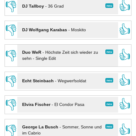
👎
👍
neu
DJ Tallboy
-
36 Grad
👎
👍
DJ Wolfgang Karabas
-
Moskito
👎
👍
neu
Duo WeR
-
Höchste Zeit sich wieder zu
sehn - Single Edit
👎
👍
neu
Echt Steinbach
-
Wegwerfsoldat
👎
👍
neu
Elvira Fischer
-
El Condor Pasa
👎
👍
neu
George La Busch
-
Sommer, Sonne und
im Cabrio