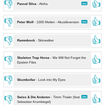
👎
👍
neu
Pascal Silva
-
Aloha
👎
👍
neu
Peter Wolf
-
1000 Meilen - Akustikversion
👎
👍
Rammbock
-
Skinwalker
👎
👍
Skeleton Trap Horse
-
We Will Not Forget the
Epstein Files
👎
👍
Skumbollar
-
Look into My Eyes
👎
👍
neu
Swiss & Die Anderen
-
Timm Thaler (feat.
Sebastian Krumbiegel)