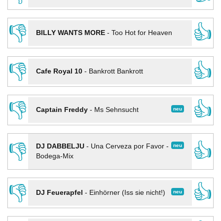
👎
👍
BILLY WANTS MORE
-
Too Hot for Heaven
👎
👍
Cafe Royal 10
-
Bankrott Bankrott
👎
👍
neu
Captain Freddy
-
Ms Sehnsucht
👎
👍
neu
DJ DABBELJU
-
Una Cerveza por Favor -
Bodega-Mix
👎
👍
neu
DJ Feuerapfel
-
Einhörner (Iss sie nicht!)