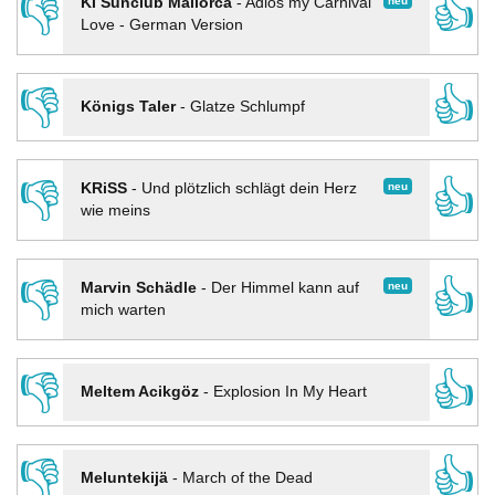
👎
👍
neu
KI Sunclub Mallorca
-
Adios my Carnival
Love - German Version
👎
👍
Königs Taler
-
Glatze Schlumpf
👎
👍
neu
KRiSS
-
Und plötzlich schlägt dein Herz
wie meins
👎
👍
neu
Marvin Schädle
-
Der Himmel kann auf
mich warten
👎
👍
Meltem Acikgöz
-
Explosion In My Heart
👎
👍
Meluntekijä
-
March of the Dead