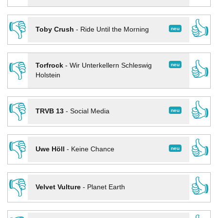
👎
👍
neu
Toby Crush
-
Ride Until the Morning
👎
👍
neu
Torfrock
-
Wir Unterkellern Schleswig
Holstein
👎
👍
neu
TRVB 13
-
Social Media
👎
👍
neu
Uwe Höll
-
Keine Chance
👎
👍
Velvet Vulture
-
Planet Earth