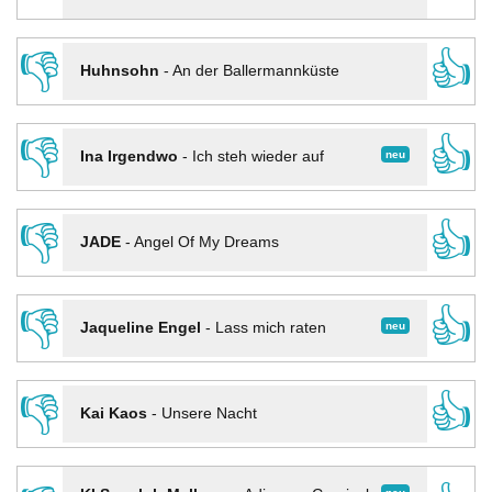
👎
👍
Huhnsohn
-
An der Ballermannküste
👎
👍
neu
Ina Irgendwo
-
Ich steh wieder auf
👎
👍
JADE
-
Angel Of My Dreams
👎
👍
neu
Jaqueline Engel
-
Lass mich raten
👎
👍
Kai Kaos
-
Unsere Nacht