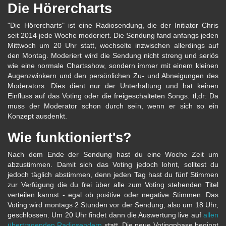
Die Hörercharts
"Die Hörercharts" ist eine Radiosendung, die der Initiator Chris
seit 2014 jede Woche moderiert. Die Sendung fand anfangs jeden
Mittwoch um 20 Uhr statt, wechselte inzwischen allerdings auf
den Montag. Moderiert wird die Sendung nicht streng und seriös
wie eine normale Chartsshow, sondern immer mit einem kleinen
Augenzwinkern und den persönlichen Zu- und Abneigungen des
Moderators. Dies dient nur der Unterhaltung und hat keinen
Einfluss auf das Voting oder die freigeschalteten Songs. tl;dr: Da
muss der Moderator schon durch sein, wenn er sich so ein
Konzept ausdenkt.
Wie funktioniert's?
Nach dem Ende der Sendung hast du eine Woche Zeit um
abzustimmen. Damit sich das Voting jedoch lohnt, solltest du
jedoch täglich abstimmen, denn jeden Tag hast du fünf Stimmen
zur Verfügung die du frei über alle zum Voting stehenden Titel
verteilen kannst - egal ob positive oder negative Stimmen. Das
Voting wird montags 2 Stunden vor der Sendung, also um 18 Uhr,
geschlossen. Um 20 Uhr findet dann die Auswertung live auf
allen
übertragenden Radiosendern
statt. Die neue Votingphase beginnt