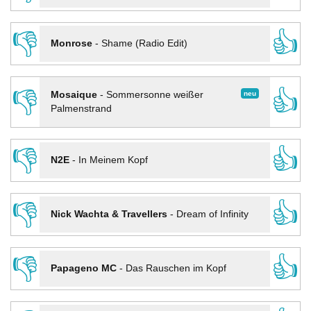
👎
👍
Monrose
-
Shame (Radio Edit)
👎
👍
neu
Mosaique
-
Sommersonne weißer
Palmenstrand
👎
👍
N2E
-
In Meinem Kopf
👎
👍
Nick Wachta & Travellers
-
Dream of Infinity
👎
👍
Papageno MC
-
Das Rauschen im Kopf