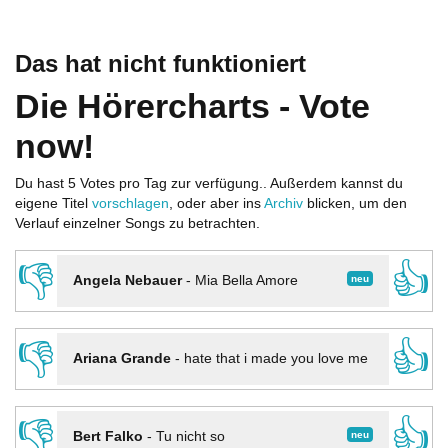
Das hat nicht funktioniert
Die Hörercharts - Vote
now!
Du hast 5 Votes pro Tag zur verfügung.. Außerdem kannst du
eigene Titel
vorschlagen
, oder aber ins
Archiv
blicken, um den
Verlauf einzelner Songs zu betrachten.
👎
👍
neu
Angela Nebauer
-
Mia Bella Amore
👎
👍
Ariana Grande
-
hate that i made you love me
👎
👍
neu
Bert Falko
-
Tu nicht so