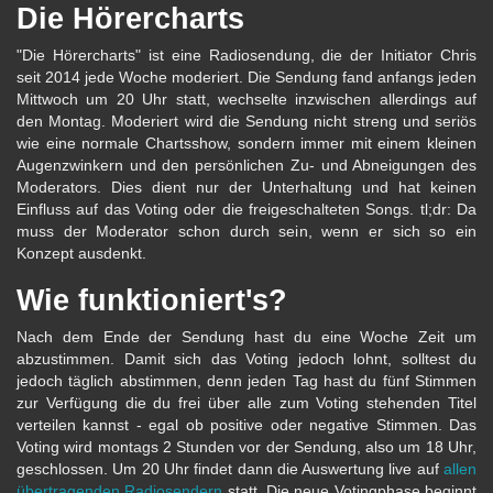
Die Hörercharts
"Die Hörercharts" ist eine Radiosendung, die der Initiator Chris
seit 2014 jede Woche moderiert. Die Sendung fand anfangs jeden
Mittwoch um 20 Uhr statt, wechselte inzwischen allerdings auf
den Montag. Moderiert wird die Sendung nicht streng und seriös
wie eine normale Chartsshow, sondern immer mit einem kleinen
Augenzwinkern und den persönlichen Zu- und Abneigungen des
Moderators. Dies dient nur der Unterhaltung und hat keinen
Einfluss auf das Voting oder die freigeschalteten Songs. tl;dr: Da
muss der Moderator schon durch sein, wenn er sich so ein
Konzept ausdenkt.
Wie funktioniert's?
Nach dem Ende der Sendung hast du eine Woche Zeit um
abzustimmen. Damit sich das Voting jedoch lohnt, solltest du
jedoch täglich abstimmen, denn jeden Tag hast du fünf Stimmen
zur Verfügung die du frei über alle zum Voting stehenden Titel
verteilen kannst - egal ob positive oder negative Stimmen. Das
Voting wird montags 2 Stunden vor der Sendung, also um 18 Uhr,
geschlossen. Um 20 Uhr findet dann die Auswertung live auf
allen
übertragenden Radiosendern
statt. Die neue Votingphase beginnt