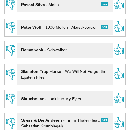
👎
👍
neu
Pascal Silva
-
Aloha
👎
👍
neu
Peter Wolf
-
1000 Meilen - Akustikversion
👎
👍
Rammbock
-
Skinwalker
👎
👍
Skeleton Trap Horse
-
We Will Not Forget the
Epstein Files
👎
👍
Skumbollar
-
Look into My Eyes
👎
👍
neu
Swiss & Die Anderen
-
Timm Thaler (feat.
Sebastian Krumbiegel)