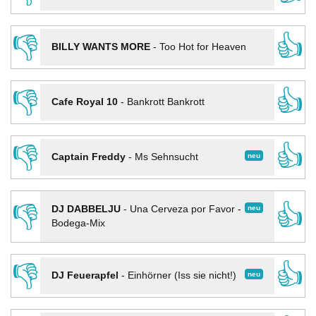
👎
👍
BILLY WANTS MORE
-
Too Hot for Heaven
👎
👍
Cafe Royal 10
-
Bankrott Bankrott
👎
👍
neu
Captain Freddy
-
Ms Sehnsucht
👎
👍
neu
DJ DABBELJU
-
Una Cerveza por Favor -
Bodega-Mix
👎
👍
neu
DJ Feuerapfel
-
Einhörner (Iss sie nicht!)