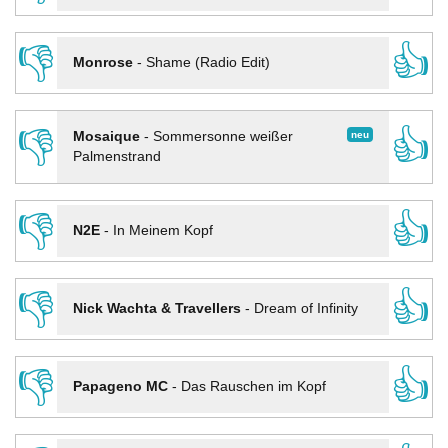
👎
👍
Monrose
-
Shame (Radio Edit)
👎
👍
neu
Mosaique
-
Sommersonne weißer
Palmenstrand
👎
👍
N2E
-
In Meinem Kopf
👎
👍
Nick Wachta & Travellers
-
Dream of Infinity
👎
👍
Papageno MC
-
Das Rauschen im Kopf