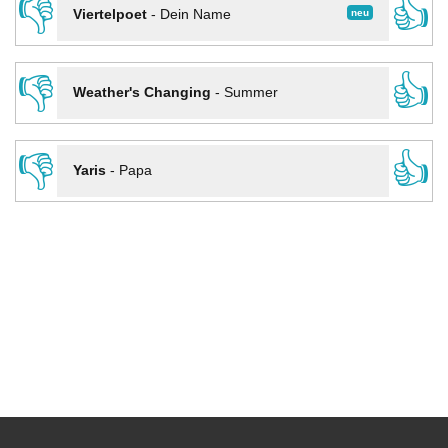
👎
👍
neu
Viertelpoet
-
Dein Name
👎
👍
Weather's Changing
-
Summer
👎
👍
Yaris
-
Papa