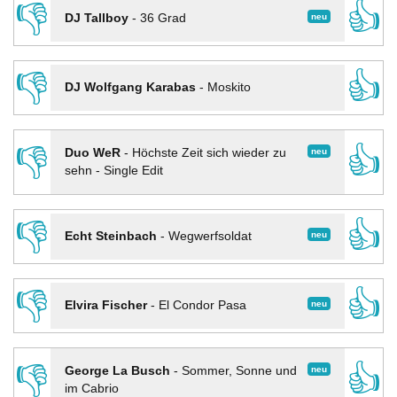
👎
👍
neu
DJ Tallboy
-
36 Grad
👎
👍
DJ Wolfgang Karabas
-
Moskito
👎
👍
neu
Duo WeR
-
Höchste Zeit sich wieder zu
sehn - Single Edit
👎
👍
neu
Echt Steinbach
-
Wegwerfsoldat
👎
👍
neu
Elvira Fischer
-
El Condor Pasa
👎
👍
neu
George La Busch
-
Sommer, Sonne und
im Cabrio