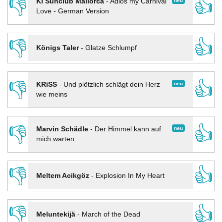
👎
👍
neu
KI Sunclub Mallorca
-
Adios my Carnival
Love - German Version
👎
👍
Königs Taler
-
Glatze Schlumpf
👎
👍
neu
KRiSS
-
Und plötzlich schlägt dein Herz
wie meins
👎
👍
neu
Marvin Schädle
-
Der Himmel kann auf
mich warten
👎
👍
Meltem Acikgöz
-
Explosion In My Heart
👎
👍
Meluntekijä
-
March of the Dead