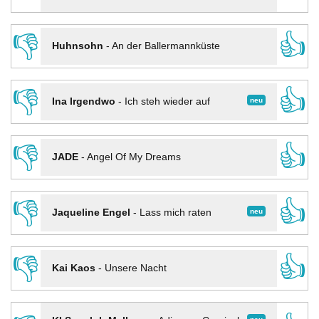
👎
👍
Huhnsohn
-
An der Ballermannküste
👎
👍
neu
Ina Irgendwo
-
Ich steh wieder auf
👎
👍
JADE
-
Angel Of My Dreams
👎
👍
neu
Jaqueline Engel
-
Lass mich raten
👎
👍
Kai Kaos
-
Unsere Nacht