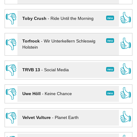
👎
👍
neu
Toby Crush
-
Ride Until the Morning
👎
👍
neu
Torfrock
-
Wir Unterkellern Schleswig
Holstein
👎
👍
neu
TRVB 13
-
Social Media
👎
👍
neu
Uwe Höll
-
Keine Chance
👎
👍
Velvet Vulture
-
Planet Earth