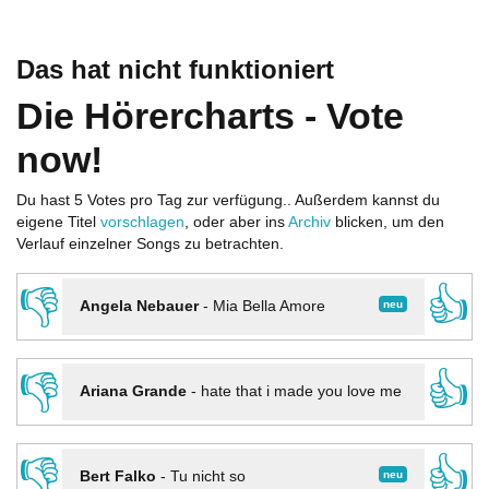
Das hat nicht funktioniert
Die Hörercharts - Vote
now!
Du hast 5 Votes pro Tag zur verfügung.. Außerdem kannst du
eigene Titel
vorschlagen
, oder aber ins
Archiv
blicken, um den
Verlauf einzelner Songs zu betrachten.
👎
👍
neu
Angela Nebauer
-
Mia Bella Amore
👎
👍
Ariana Grande
-
hate that i made you love me
👎
👍
neu
Bert Falko
-
Tu nicht so